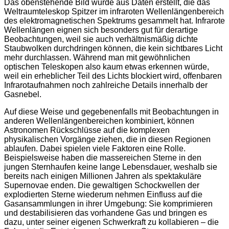
Das obenstehende Bild wurde aus Daten erstellt, die das
Weltraumteleskop Spitzer im infraroten Wellenlängenbereich
des elektromagnetischen Spektrums gesammelt hat. Infrarote
Wellenlängen eignen sich besonders gut für derartige
Beobachtungen, weil sie auch verhältnismäßig dichte
Staubwolken durchdringen können, die kein sichtbares Licht
mehr durchlassen. Während man mit gewöhnlichen
optischen Teleskopen also kaum etwas erkennen würde,
weil ein erheblicher Teil des Lichts blockiert wird, offenbaren
Infrarotaufnahmen noch zahlreiche Details innerhalb der
Gasnebel.
Auf diese Weise und gegebenenfalls mit Beobachtungen in
anderen Wellenlängenbereichen kombiniert, können
Astronomen Rückschlüsse auf die komplexen
physikalischen Vorgänge ziehen, die in diesen Regionen
ablaufen. Dabei spielen viele Faktoren eine Rolle.
Beispielsweise haben die massereichen Sterne in den
jungen Sternhaufen keine lange Lebensdauer, weshalb sie
bereits nach einigen Millionen Jahren als spektakuläre
Supernovae enden. Die gewaltigen Schockwellen der
explodierten Sterne wiederum nehmen Einfluss auf die
Gasansammlungen in ihrer Umgebung: Sie komprimieren
und destabilisieren das vorhandene Gas und bringen es
dazu, unter seiner eigenen Schwerkraft zu kollabieren – die