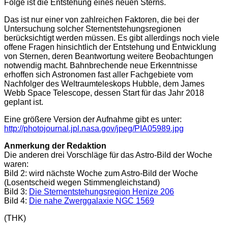
Folge ist die Entstehung eines neuen Sterns.
Das ist nur einer von zahlreichen Faktoren, die bei der
Untersuchung solcher Sternentstehungsregionen
berücksichtigt werden müssen. Es gibt allerdings noch viele
offene Fragen hinsichtlich der Entstehung und Entwicklung
von Sternen, deren Beantwortung weitere Beobachtungen
notwendig macht. Bahnbrechende neue Erkenntnisse
erhoffen sich Astronomen fast aller Fachgebiete vom
Nachfolger des Weltraumteleskops Hubble, dem James
Webb Space Telescope, dessen Start für das Jahr 2018
geplant ist.
Eine größere Version der Aufnahme gibt es unter:
http://photojournal.jpl.nasa.gov/jpeg/PIA05989.jpg
Anmerkung der Redaktion
Die anderen drei Vorschläge für das Astro-Bild der Woche
waren:
Bild 2: wird nächste Woche zum Astro-Bild der Woche
(Losentscheid wegen Stimmengleichstand)
Bild 3:
Die Sternentstehungsregion Henize 206
Bild 4:
Die nahe Zwerggalaxie NGC 1569
(THK)