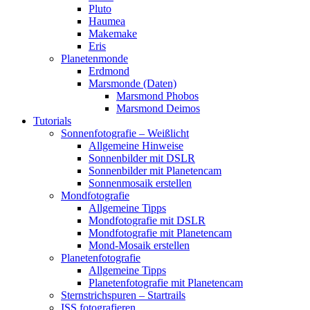
Pluto
Haumea
Makemake
Eris
Planetenmonde
Erdmond
Marsmonde (Daten)
Marsmond Phobos
Marsmond Deimos
Tutorials
Sonnenfotografie – Weißlicht
Allgemeine Hinweise
Sonnenbilder mit DSLR
Sonnenbilder mit Planetencam
Sonnenmosaik erstellen
Mondfotografie
Allgemeine Tipps
Mondfotografie mit DSLR
Mondfotografie mit Planetencam
Mond-Mosaik erstellen
Planetenfotografie
Allgemeine Tipps
Planetenfotografie mit Planetencam
Sternstrichspuren – Startrails
ISS fotografieren