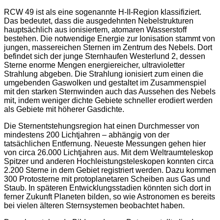
RCW 49 ist als eine sogenannte H-II-Region klassifiziert.
Das bedeutet, dass die ausgedehnten Nebelstrukturen
hauptsächlich aus ionisiertem, atomaren Wasserstoff
bestehen. Die notwendige Energie zur Ionisation stammt von
jungen, massereichen Sternen im Zentrum des Nebels. Dort
befindet sich der junge Sternhaufen Westerlund 2, dessen
Sterne enorme Mengen energiereicher, ultravioletter
Strahlung abgeben. Die Strahlung ionisiert zum einen die
umgebenden Gaswolken und gestaltet im Zusammenspiel
mit den starken Sternwinden auch das Aussehen des Nebels
mit, indem weniger dichte Gebiete schneller erodiert werden
als Gebiete mit höherer Gasdichte.
Die Sternentstehungsregion hat einen Durchmesser von
mindestens 200 Lichtjahren – abhängig von der
tatsächlichen Entfernung. Neueste Messungen gehen hier
von circa 26.000 Lichtjahren aus. Mit dem Weltraumteleskop
Spitzer und anderen Hochleistungsteleskopen konnten circa
2.200 Sterne in dem Gebiet registriert werden. Dazu kommen
300 Protosterne mit protoplanetaren Scheiben aus Gas und
Staub. In späteren Entwicklungsstadien könnten sich dort in
ferner Zukunft Planeten bilden, so wie Astronomen es bereits
bei vielen älteren Sternsystemen beobachtet haben.