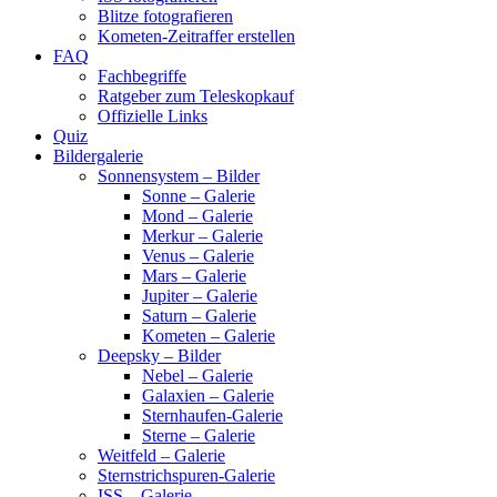
Blitze fotografieren
Kometen-Zeitraffer erstellen
FAQ
Fachbegriffe
Ratgeber zum Teleskopkauf
Offizielle Links
Quiz
Bildergalerie
Sonnensystem – Bilder
Sonne – Galerie
Mond – Galerie
Merkur – Galerie
Venus – Galerie
Mars – Galerie
Jupiter – Galerie
Saturn – Galerie
Kometen – Galerie
Deepsky – Bilder
Nebel – Galerie
Galaxien – Galerie
Sternhaufen-Galerie
Sterne – Galerie
Weitfeld – Galerie
Sternstrichspuren-Galerie
ISS – Galerie