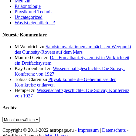
Medizin
Paläontologie
Physik und Technik
Uncategorized
Was ist eigentlich…?
Neueste Kommentare
M Wendrich
zu
Sandsteinvariationen am nächsten Wegpunkt
des Curiosity-Rovers auf dem Mars
Manfred Geier
zu
Das Fomalhaut-System ist in Wirklichkeit
ein Dreifachsystem
Kay Groenhardt
zu
Wissenschaftsgeschichte: Die Solvay-
Konferenz von 1927
Tobias Claren
zu
Physik könnte die Geheimnisse der
Kornkreise entlarven
Hempel
zu
Wissenschaftsgeschichte: Die Solvay-Konferenz
von 1927
Archiv
Archiv
Copyright © 2011-2022 astropage.eu -
Impressum
|
Datenschutz
-
WordPress Theme by
MH Themes