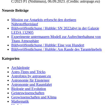
C/2023 P1 (Nishimura), 06.09.2023. (Credits: astropage.eu)
Neueste Beiträge
Mission zur Antarktis erforscht den dortigen
Nährstoffkreislauf
Bildveröffentlichung / Hubble: SN 2022abvt in der Galaxie
LEDA 132905
Experimente untermauern Modell zur Aufrechterhaltung von
Titans Atmosphäre
Bildveröffentlichung / Hubble: Eine von Hundert
Bildveröffentlichung / Hubble: Am Rande des Tarantelnebels
Kategorien
Archäologie
Astro-Tipps und Tricks
Astrofotos by astropage.eu
Astronomie für Einsteiger
Astronomie und Raumfahrt
Biologie und Evolution
Geisteswissenschaften
Geowissenschaften und Klima
Mathematik