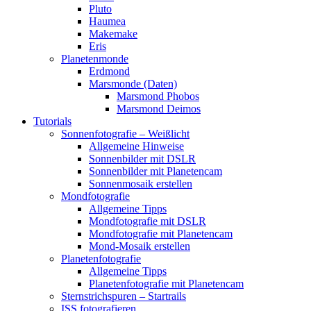
Pluto
Haumea
Makemake
Eris
Planetenmonde
Erdmond
Marsmonde (Daten)
Marsmond Phobos
Marsmond Deimos
Tutorials
Sonnenfotografie – Weißlicht
Allgemeine Hinweise
Sonnenbilder mit DSLR
Sonnenbilder mit Planetencam
Sonnenmosaik erstellen
Mondfotografie
Allgemeine Tipps
Mondfotografie mit DSLR
Mondfotografie mit Planetencam
Mond-Mosaik erstellen
Planetenfotografie
Allgemeine Tipps
Planetenfotografie mit Planetencam
Sternstrichspuren – Startrails
ISS fotografieren