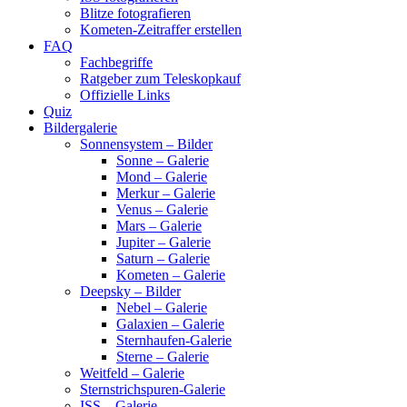
Blitze fotografieren
Kometen-Zeitraffer erstellen
FAQ
Fachbegriffe
Ratgeber zum Teleskopkauf
Offizielle Links
Quiz
Bildergalerie
Sonnensystem – Bilder
Sonne – Galerie
Mond – Galerie
Merkur – Galerie
Venus – Galerie
Mars – Galerie
Jupiter – Galerie
Saturn – Galerie
Kometen – Galerie
Deepsky – Bilder
Nebel – Galerie
Galaxien – Galerie
Sternhaufen-Galerie
Sterne – Galerie
Weitfeld – Galerie
Sternstrichspuren-Galerie
ISS – Galerie