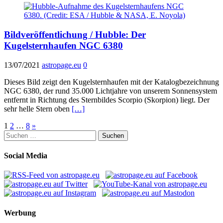
Bildveröffentlichung / Hubble: Der
Kugelsternhaufen NGC 6380
13/07/2021
astropage.eu
0
Dieses Bild zeigt den Kugelsternhaufen mit der Katalogbezeichnung
NGC 6380, der rund 35.000 Lichtjahre von unserem Sonnensystem
entfernt in Richtung des Sternbildes Scorpio (Skorpion) liegt. Der
sehr helle Stern oben
[…]
Seitennummerierung
1
2
…
8
»
Suchen
der
nach:
Beiträge
Social Media
Werbung