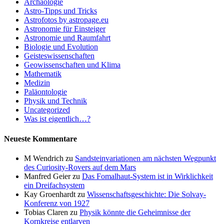
Archäologie
Astro-Tipps und Tricks
Astrofotos by astropage.eu
Astronomie für Einsteiger
Astronomie und Raumfahrt
Biologie und Evolution
Geisteswissenschaften
Geowissenschaften und Klima
Mathematik
Medizin
Paläontologie
Physik und Technik
Uncategorized
Was ist eigentlich…?
Neueste Kommentare
M Wendrich
zu
Sandsteinvariationen am nächsten Wegpunkt
des Curiosity-Rovers auf dem Mars
Manfred Geier
zu
Das Fomalhaut-System ist in Wirklichkeit
ein Dreifachsystem
Kay Groenhardt
zu
Wissenschaftsgeschichte: Die Solvay-
Konferenz von 1927
Tobias Claren
zu
Physik könnte die Geheimnisse der
Kornkreise entlarven