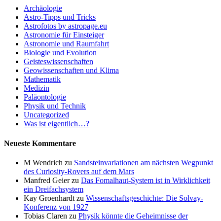
Archäologie
Astro-Tipps und Tricks
Astrofotos by astropage.eu
Astronomie für Einsteiger
Astronomie und Raumfahrt
Biologie und Evolution
Geisteswissenschaften
Geowissenschaften und Klima
Mathematik
Medizin
Paläontologie
Physik und Technik
Uncategorized
Was ist eigentlich…?
Neueste Kommentare
M Wendrich
zu
Sandsteinvariationen am nächsten Wegpunkt
des Curiosity-Rovers auf dem Mars
Manfred Geier
zu
Das Fomalhaut-System ist in Wirklichkeit
ein Dreifachsystem
Kay Groenhardt
zu
Wissenschaftsgeschichte: Die Solvay-
Konferenz von 1927
Tobias Claren
zu
Physik könnte die Geheimnisse der