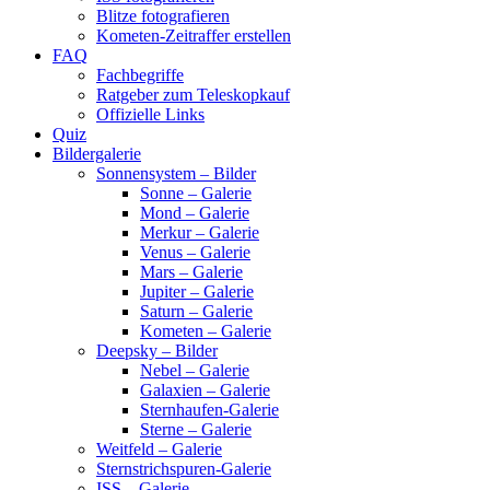
Blitze fotografieren
Kometen-Zeitraffer erstellen
FAQ
Fachbegriffe
Ratgeber zum Teleskopkauf
Offizielle Links
Quiz
Bildergalerie
Sonnensystem – Bilder
Sonne – Galerie
Mond – Galerie
Merkur – Galerie
Venus – Galerie
Mars – Galerie
Jupiter – Galerie
Saturn – Galerie
Kometen – Galerie
Deepsky – Bilder
Nebel – Galerie
Galaxien – Galerie
Sternhaufen-Galerie
Sterne – Galerie
Weitfeld – Galerie
Sternstrichspuren-Galerie
ISS – Galerie