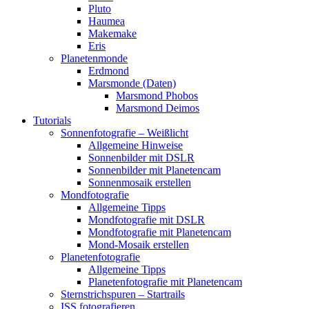
Pluto
Haumea
Makemake
Eris
Planetenmonde
Erdmond
Marsmonde (Daten)
Marsmond Phobos
Marsmond Deimos
Tutorials
Sonnenfotografie – Weißlicht
Allgemeine Hinweise
Sonnenbilder mit DSLR
Sonnenbilder mit Planetencam
Sonnenmosaik erstellen
Mondfotografie
Allgemeine Tipps
Mondfotografie mit DSLR
Mondfotografie mit Planetencam
Mond-Mosaik erstellen
Planetenfotografie
Allgemeine Tipps
Planetenfotografie mit Planetencam
Sternstrichspuren – Startrails
ISS fotografieren