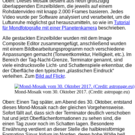
Oben: Dieses Mosaik besteht aus neun großzügig
überlappenden Einzelbildern, die jeweils auf einem
Rohdatenvideo mit knapp 2.000 Frames basieren. Jedes
Video wurde per Software analysiert und verarbeitet, um die
Luftunruhe möglichst gut herauszumitteln, so wie im
Tutorial
für Mondfotografie mit einer Planetenkamera
beschrieben.
Alle gestackten Einzelbilder wurden mit dem Image
Composite Editor zusammengefügt, anschließend wurden
mit einem Bildbearbeitungsprogramm noch verschiedene
Anpassungen gemacht (Tonwertkorrektur, Helligkeit, etc.). Im
Bereich der Tag-Nacht-Grenze, Terminator genannt, sind
viele eindrucksvolle Licht- und Schattenspiele erkennbar, die
der Oberfläche den typischen „plastischen Eindruck“
verleihen. Zum
Bild auf Flickr
.
Mond-Mosaik vom 30. Oktober 2017. (Credit: astropage.eu)
Oben: Einen Tag später, am Abend des 30. Oktober, entstand
dieses Mond-Mosaik nach der gleichen Vorgehensweise.
Sofort fällt auf, dass sich der Terminator deutlich verschoben
hat und jetzt Oberflächenformationen zu sehen sind, die
einen Tag zuvor noch im Schatten lagen. Besondere
Erwähnung verdient an dieser Stelle die halbkreisförmige
Formation Sinus Iridum im Norden, deren hohe Wälle hell