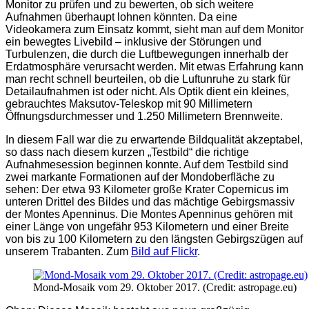
Monitor zu prüfen und zu bewerten, ob sich weitere
Aufnahmen überhaupt lohnen könnten. Da eine
Videokamera zum Einsatz kommt, sieht man auf dem Monitor
ein bewegtes Livebild – inklusive der Störungen und
Turbulenzen, die durch die Luftbewegungen innerhalb der
Erdatmosphäre verursacht werden. Mit etwas Erfahrung kann
man recht schnell beurteilen, ob die Luftunruhe zu stark für
Detailaufnahmen ist oder nicht. Als Optik dient ein kleines,
gebrauchtes Maksutov-Teleskop mit 90 Millimetern
Öffnungsdurchmesser und 1.250 Millimetern Brennweite.
In diesem Fall war die zu erwartende Bildqualität akzeptabel,
so dass nach diesem kurzen „Testbild“ die richtige
Aufnahmesession beginnen konnte. Auf dem Testbild sind
zwei markante Formationen auf der Mondoberfläche zu
sehen: Der etwa 93 Kilometer große Krater Copernicus im
unteren Drittel des Bildes und das mächtige Gebirgsmassiv
der Montes Apenninus. Die Montes Apenninus gehören mit
einer Länge von ungefähr 953 Kilometern und einer Breite
von bis zu 100 Kilometern zu den längsten Gebirgszügen auf
unserem Trabanten. Zum
Bild auf Flickr
.
Mond-Mosaik vom 29. Oktober 2017. (Credit: astropage.eu)