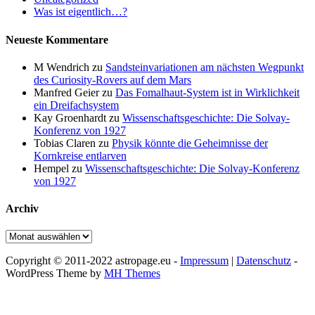
Was ist eigentlich…?
Neueste Kommentare
M Wendrich
zu
Sandsteinvariationen am nächsten Wegpunkt
des Curiosity-Rovers auf dem Mars
Manfred Geier
zu
Das Fomalhaut-System ist in Wirklichkeit
ein Dreifachsystem
Kay Groenhardt
zu
Wissenschaftsgeschichte: Die Solvay-
Konferenz von 1927
Tobias Claren
zu
Physik könnte die Geheimnisse der
Kornkreise entlarven
Hempel
zu
Wissenschaftsgeschichte: Die Solvay-Konferenz
von 1927
Archiv
Archiv
Copyright © 2011-2022 astropage.eu -
Impressum
|
Datenschutz
-
WordPress Theme by
MH Themes