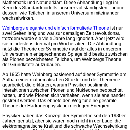
Mathematik und Natur erklärt. Diese Abhandlung liegt im
Kern des Standardmodells, unserer vollständigsten Theorie
dessen, wie Teilchen in unserem Universum miteinander
wechselwirken.
Weinbergs elegante und einfach formulierte Theorie
ist nur
zwei Seiten lang und war zur damaligen Zeit revolutionär,
trotzdem wurde sie viele Jahre lang ignoriert. Aber jetzt wird
sie mindestens dreimal pro Woche zitiert. Die Abhandlung
nutzt die Theorie der Symmetrie (laut der alles in unserem
Universum ein entsprechendes Spiegelbild besitzt) zwischen
als Pionen bezeichneten Teilchen, um Weinbergs Theorie
der Grundkräfte aufzubauen.
Ab 1965 hatte Weinberg basierend auf dieser Symmetrie am
Aufbau einer mathematischen Struktur und der Theoreme
gearbeitet, die erklärten, warum Physiker bestimmte
Interaktionen zwischen Pionen und Nukleonen beobachtet
hatten, und wie Pionen sich verhalten, wenn sie aneinander
gestreut werden. Das ebnete den Weg für eine gesamte
Theorie der Hadronenphysik bei niedrigen Energien.
Physiker haben das Konzept der Symmetrie seit den 1930er
Jahren genutzt, aber sie waren noch nicht in der Lage, die
elektromagnetische Kraft und die schwache Wechselwirkung