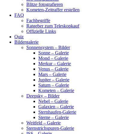
Blitze fotografieren
Kometen-Zeitraffer erstellen
FAQ
Fachbegriffe
Ratgeber zum Teleskopkauf
Offizielle Links
Quiz
Bildergalerie
Sonnensystem – Bilder
Sonne – Galerie
Mond – Galerie
Merkur – Galerie
Venus – Galerie
Mars – Galerie
Jupiter – Galerie
Saturn – Galerie
Kometen – Galerie
Deepsky – Bilder
Nebel – Galerie
Galaxien – Galerie
Sternhaufen-Galerie
Sterne – Galerie
Weitfeld – Galerie
Sternstrichspuren-Galerie
ISS – Galerie