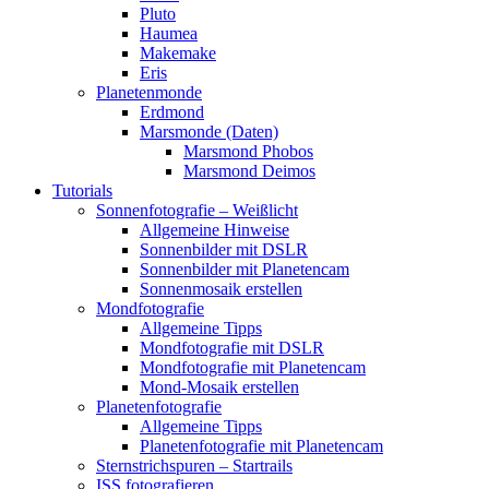
Pluto
Haumea
Makemake
Eris
Planetenmonde
Erdmond
Marsmonde (Daten)
Marsmond Phobos
Marsmond Deimos
Tutorials
Sonnenfotografie – Weißlicht
Allgemeine Hinweise
Sonnenbilder mit DSLR
Sonnenbilder mit Planetencam
Sonnenmosaik erstellen
Mondfotografie
Allgemeine Tipps
Mondfotografie mit DSLR
Mondfotografie mit Planetencam
Mond-Mosaik erstellen
Planetenfotografie
Allgemeine Tipps
Planetenfotografie mit Planetencam
Sternstrichspuren – Startrails
ISS fotografieren