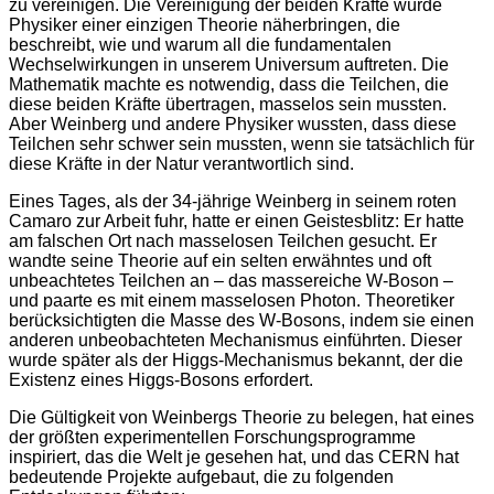
zu vereinigen. Die Vereinigung der beiden Kräfte würde
Physiker einer einzigen Theorie näherbringen, die
beschreibt, wie und warum all die fundamentalen
Wechselwirkungen in unserem Universum auftreten. Die
Mathematik machte es notwendig, dass die Teilchen, die
diese beiden Kräfte übertragen, masselos sein mussten.
Aber Weinberg und andere Physiker wussten, dass diese
Teilchen sehr schwer sein mussten, wenn sie tatsächlich für
diese Kräfte in der Natur verantwortlich sind.
Eines Tages, als der 34-jährige Weinberg in seinem roten
Camaro zur Arbeit fuhr, hatte er einen Geistesblitz: Er hatte
am falschen Ort nach masselosen Teilchen gesucht. Er
wandte seine Theorie auf ein selten erwähntes und oft
unbeachtetes Teilchen an – das massereiche W-Boson –
und paarte es mit einem masselosen Photon. Theoretiker
berücksichtigten die Masse des W-Bosons, indem sie einen
anderen unbeobachteten Mechanismus einführten. Dieser
wurde später als der Higgs-Mechanismus bekannt, der die
Existenz eines Higgs-Bosons erfordert.
Die Gültigkeit von Weinbergs Theorie zu belegen, hat eines
der größten experimentellen Forschungsprogramme
inspiriert, das die Welt je gesehen hat, und das CERN hat
bedeutende Projekte aufgebaut, die zu folgenden