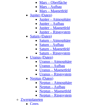
Mars – Oberfläche
Mars – Aufbau
Mars – Magnetfeld
Jupiter (Daten)
Jupiter – Atmosphäre
Jupiter – Aufbau
Jupiter – Magnetfeld
Jupiter – Ringsystem
Saturn (Daten)
Saturn – Atmosphäre
Saturn – Aufbau
Saturn – Magnetfeld
Saturn – Ringsystem
Uranus (Daten)
Uranus – Atmosphäre
Uranus – Aufbau
Uranus – Magnetfeld
Uranus – Ringsystem
Neptun (Daten)
Neptun – Atmosphäre
Neptun – Aufbau
Neptun – Magnetfeld
Neptun – Ringsystem
Zwergplaneten
Ceres