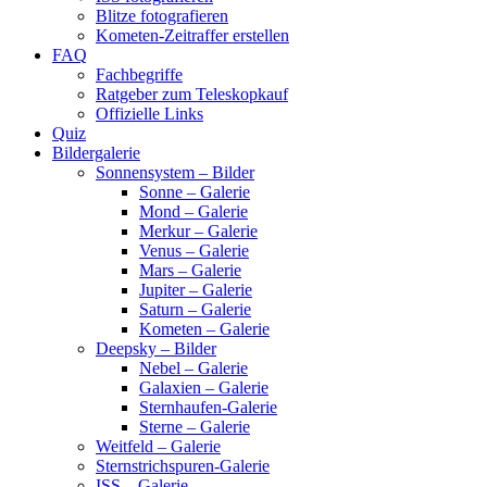
Blitze fotografieren
Kometen-Zeitraffer erstellen
FAQ
Fachbegriffe
Ratgeber zum Teleskopkauf
Offizielle Links
Quiz
Bildergalerie
Sonnensystem – Bilder
Sonne – Galerie
Mond – Galerie
Merkur – Galerie
Venus – Galerie
Mars – Galerie
Jupiter – Galerie
Saturn – Galerie
Kometen – Galerie
Deepsky – Bilder
Nebel – Galerie
Galaxien – Galerie
Sternhaufen-Galerie
Sterne – Galerie
Weitfeld – Galerie
Sternstrichspuren-Galerie
ISS – Galerie