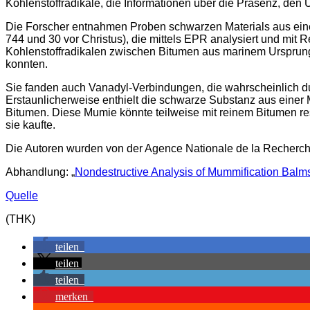
Kohlenstoffradikale, die Informationen über die Präsenz, den
Die Forscher entnahmen Proben schwarzen Materials aus eine
744 und 30 vor Christus), die mittels EPR analysiert und mit
Kohlenstoffradikalen zwischen Bitumen aus marinem Ursprung
konnten.
Sie fanden auch Vanadyl-Verbindungen, die wahrscheinlich 
Erstaunlicherweise enthielt die schwarze Substanz aus eine
Bitumen. Diese Mumie könnte teilweise mit reinem Bitumen re
sie kaufte.
Die Autoren wurden von der Agence Nationale de la Recherche
Abhandlung: „
Nondestructive Analysis of Mummification Balm
Quelle
(THK)
teilen
teilen
teilen
merken