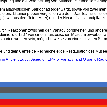
 Ursprung und die Verarbeitung von Bitumen im Einbalsamierungs
m altägyptischen Sarkophag (oder Sarg), sowie von zwei mens
 Referenz-Bitumenproben verglichen wurden. Das Team stellte f
 (etwa aus dem Toten Meer) und der Herkunft aus Landpflanzen
durch Reaktionen zwischen den Vanadylporphyrinen und ander
r Mumie, die 1837 von einem französischen Museum erworben wur
stauriert worden sein, möglicherweise von einem privaten Sam
 und dem Centre de Recherche et de Restauration des Musées d
s in Ancient Egypt Based on EPR of Vanadyl and Organic Radic