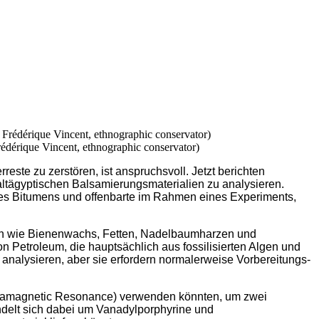
dérique Vincent, ethnographic conservator)
ste zu zerstören, ist anspruchsvoll. Jetzt berichten
 altägyptischen Balsamierungsmaterialien zu analysieren.
 des Bitumens und offenbarte im Rahmen eines Experiments,
len wie Bienenwachs, Fetten, Nadelbaumharzen und
 Petroleum, die hauptsächlich aus fossilisierten Algen und
analysieren, aber sie erfordern normalerweise Vorbereitungs-
n Paramagnetic Resonance) verwenden könnten, um zwei
ndelt sich dabei um Vanadylporphyrine und