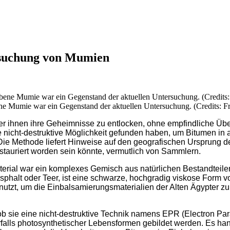
rsuchung von Mumien
 Mumie war ein Gegenstand der aktuellen Untersuchung. (Credits: Fré
 ihnen ihre Geheimnisse zu entlocken, ohne empfindliche Überre
ne nicht-destruktive Möglichkeit gefunden haben, um Bitumen in
. Die Methode liefert Hinweise auf den geografischen Ursprung
tauriert worden sein könnte, vermutlich von Sammlern.
erial war ein komplexes Gemisch aus natürlichen Bestandtei
alt oder Teer, ist eine schwarze, hochgradig viskose Form von
tzt, um die Einbalsamierungsmaterialien der Alten Ägypter zu 
ch, ob sie eine nicht-destruktive Technik namens EPR (Electro
rfalls photosynthetischer Lebensformen gebildet werden. Es ha