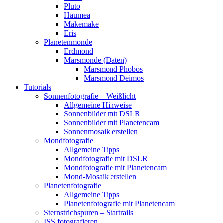
Pluto
Haumea
Makemake
Eris
Planetenmonde
Erdmond
Marsmonde (Daten)
Marsmond Phobos
Marsmond Deimos
Tutorials
Sonnenfotografie – Weißlicht
Allgemeine Hinweise
Sonnenbilder mit DSLR
Sonnenbilder mit Planetencam
Sonnenmosaik erstellen
Mondfotografie
Allgemeine Tipps
Mondfotografie mit DSLR
Mondfotografie mit Planetencam
Mond-Mosaik erstellen
Planetenfotografie
Allgemeine Tipps
Planetenfotografie mit Planetencam
Sternstrichspuren – Startrails
ISS fotografieren