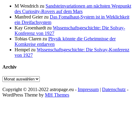
M Wendrich
zu
Sandsteinvariationen am nächsten Wegpunkt
des Curiosity-Rovers auf dem Mars
Manfred Geier
zu
Das Fomalhaut-System ist in Wirklichkeit
ein Dreifachsystem
Kay Groenhardt
zu
Wissenschaftsgeschichte: Die Solvay-
Konferenz von 1927
Tobias Claren
zu
Physik könnte die Geheimnisse der
Kornkreise entlarven
Hempel
zu
Wissenschaftsgeschichte: Die Solvay-Konferenz
von 1927
Archiv
Archiv
Copyright © 2011-2022 astropage.eu -
Impressum
|
Datenschutz
-
WordPress Theme by
MH Themes