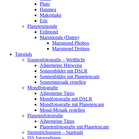
Pluto
Haumea
Makemake
Eris
Planetenmonde
Erdmond
Marsmonde (Daten)
Marsmond Phobos
Marsmond Deimos
Tutorials
Sonnenfotografie – Weißlicht
Allgemeine Hinweise
Sonnenbilder mit DSLR
Sonnenbilder mit Planetencam
Sonnenmosaik erstellen
Mondfotografie
Allgemeine Tipps
Mondfotografie mit DSLR
Mondfotografie mit Planetencam
Mond-Mosaik erstellen
Planetenfotografie
Allgemeine Tipps
Planetenfotografie mit Planetencam
Sternstrichspuren – Startrails
ISS fotografieren