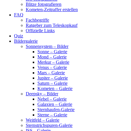
Blitze fotografieren
Kometen-Zeitraffer erstellen
FAQ
Fachbegriffe
Ratgeber zum Teleskopkauf
Offizielle Links
Quiz
Bildergalerie
Sonnensystem – Bilder
Sonne – Galerie
Mond – Galerie
Merkur – Galerie
Venus – Galerie
Mars – Galerie
Jupiter – Galerie
Saturn – Galerie
Kometen – Galerie
Deepsky – Bilder
Nebel – Galerie
Galaxien – Galerie
Sternhaufen-Galerie
Sterne – Galerie
Weitfeld – Galerie
Sternstrichspuren-Galerie
ISS – Galerie