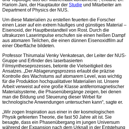
Hariom Jani, der Hauptautor der
Studie
und Mitarbeiter am
Department of Physics der NUS.
Um diese Materialien zu erstellen feuerten die Forscher
einen Laser auf ein extrem häufiges und günstiges Material –
Eisenoxid, der Hauptbestandteil von Rost. Durch die
ultrakurzen Laserimpulse erschufen sie einen heißen Dampf
aus atomaren Teilchen, die einen dünnen Eisenoxidfilm auf
einer Oberfläche bildeten.
Professor Thirumalai Venky Venkatesan, der Leiter der NUS-
Gruppe und Erfinder des laserbasierten
Filmsyntheseprozesses, betonte die Vielseitigkeit des
Ansatzes. „Der Ablagerungsprozess erlaubt die präzise
Kontrolle des Wachstums auf atomarem Level, was wichtig
für die Produktion hochqualitativer Materialien ist. Unsere
Arbeit verweist auf eine große Klasse antiferromagnetischer
Materialsysteme, die Phasenübergänge zeigen, bei denen
man die Bildung und Steuerung dieser Wirbel für
technologische Anwendungen untersuchen kann“, sagte er.
„Wir zogen Inspiration aus einer in der kosmologischen
Physik gefeierten Theorie, die fast 50 Jahre alt ist. Sie
besagte, dass ein Phasenübergang im jungen Universum
während der Expansion nach dem Urknall in der Entstehung