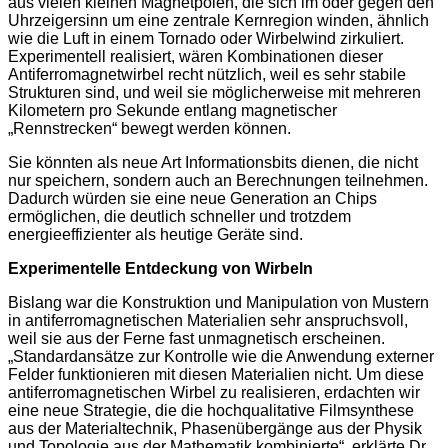
aus vielen kleinen Magnetpolen, die sich im oder gegen den
Uhrzeigersinn um eine zentrale Kernregion winden, ähnlich
wie die Luft in einem Tornado oder Wirbelwind zirkuliert.
Experimentell realisiert, wären Kombinationen dieser
Antiferromagnetwirbel recht nützlich, weil es sehr stabile
Strukturen sind, und weil sie möglicherweise mit mehreren
Kilometern pro Sekunde entlang magnetischer
„Rennstrecken“ bewegt werden können.
Sie könnten als neue Art Informationsbits dienen, die nicht
nur speichern, sondern auch an Berechnungen teilnehmen.
Dadurch würden sie eine neue Generation an Chips
ermöglichen, die deutlich schneller und trotzdem
energieeffizienter als heutige Geräte sind.
Experimentelle Entdeckung von Wirbeln
Bislang war die Konstruktion und Manipulation von Mustern
in antiferromagnetischen Materialien sehr anspruchsvoll,
weil sie aus der Ferne fast unmagnetisch erscheinen.
„Standardansätze zur Kontrolle wie die Anwendung externer
Felder funktionieren mit diesen Materialien nicht. Um diese
antiferromagnetischen Wirbel zu realisieren, erdachten wir
eine neue Strategie, die die hochqualitative Filmsynthese
aus der Materialtechnik, Phasenübergänge aus der Physik
und Topologie aus der Mathematik kombinierte“, erklärte Dr.