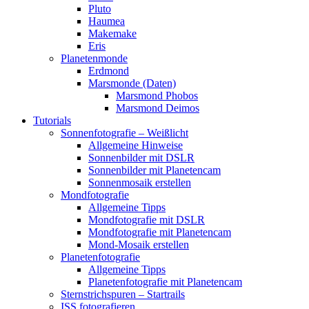
Pluto
Haumea
Makemake
Eris
Planetenmonde
Erdmond
Marsmonde (Daten)
Marsmond Phobos
Marsmond Deimos
Tutorials
Sonnenfotografie – Weißlicht
Allgemeine Hinweise
Sonnenbilder mit DSLR
Sonnenbilder mit Planetencam
Sonnenmosaik erstellen
Mondfotografie
Allgemeine Tipps
Mondfotografie mit DSLR
Mondfotografie mit Planetencam
Mond-Mosaik erstellen
Planetenfotografie
Allgemeine Tipps
Planetenfotografie mit Planetencam
Sternstrichspuren – Startrails
ISS fotografieren