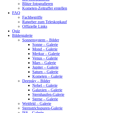
Blitze fotografieren
Kometen-Zeitraffer erstellen
FAQ
Fachbegriffe
Ratgeber zum Teleskopkauf
Offizielle Links
Quiz
Bildergalerie
Sonnensystem – Bilder
Sonne – Galerie
Mond – Galerie
Merkur – Galerie
Venus – Galerie
Mars – Galerie
Jupiter – Galerie
Saturn – Galerie
Kometen – Galerie
Deepsky – Bilder
Nebel – Galerie
Galaxien – Galerie
Sternhaufen-Galerie
Sterne – Galerie
Weitfeld – Galerie
Sternstrichspuren-Galerie
ISS – Galerie