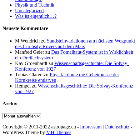
Physik und Technik
Uncategorized
Was ist eigentlich…?
Neueste Kommentare
M Wendrich
zu
Sandsteinvariationen am nächsten Wegpunkt
des Curiosity-Rovers auf dem Mars
Manfred Geier
zu
Das Fomalhaut-System ist in Wirklichkeit
ein Dreifachsystem
Kay Groenhardt
zu
Wissenschaftsgeschichte: Die Solvay-
Konferenz von 1927
Tobias Claren
zu
Physik könnte die Geheimnisse der
Kornkreise entlarven
Hempel
zu
Wissenschaftsgeschichte: Die Solvay-Konferenz
von 1927
Archiv
Archiv
Copyright © 2011-2022 astropage.eu -
Impressum
|
Datenschutz
-
WordPress Theme by
MH Themes