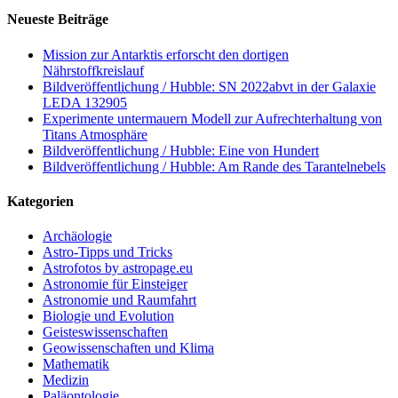
Neueste Beiträge
Mission zur Antarktis erforscht den dortigen
Nährstoffkreislauf
Bildveröffentlichung / Hubble: SN 2022abvt in der Galaxie
LEDA 132905
Experimente untermauern Modell zur Aufrechterhaltung von
Titans Atmosphäre
Bildveröffentlichung / Hubble: Eine von Hundert
Bildveröffentlichung / Hubble: Am Rande des Tarantelnebels
Kategorien
Archäologie
Astro-Tipps und Tricks
Astrofotos by astropage.eu
Astronomie für Einsteiger
Astronomie und Raumfahrt
Biologie und Evolution
Geisteswissenschaften
Geowissenschaften und Klima
Mathematik
Medizin
Paläontologie