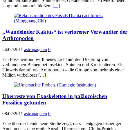
Millionen Jahre alten Spinne reitet. Gerade einmal 176 Mikrometer
lang und kaum mit bloßem
[…]
„Wandelnder Kaktus“ ist verlorener Verwandter der
Arthropoden
24/02/2011
astropage.eu
0
Ein Fossilienfund wirft neues Licht auf den Ursprung von
verbundenen Beinen bei Insekten, Spinnen und Krustentieren. Ein
Hinweis darauf, wie Arthropoden – die Gruppe von mehr als einer
Million wirbelloser
[…]
Überreste von Exoskeletten in paläozoischen
Fossilien gefunden
08/02/2011
astropage.eu
0
Eine überraschende neue Studie zeigt, dass – entgegen bisheriger
Annahmen – eine große Anzahl Überreste von Chitin-Protein-