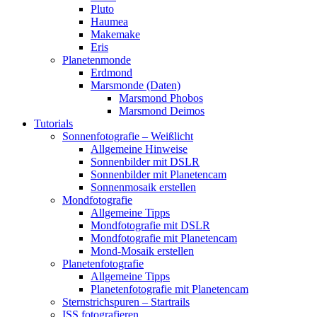
Pluto
Haumea
Makemake
Eris
Planetenmonde
Erdmond
Marsmonde (Daten)
Marsmond Phobos
Marsmond Deimos
Tutorials
Sonnenfotografie – Weißlicht
Allgemeine Hinweise
Sonnenbilder mit DSLR
Sonnenbilder mit Planetencam
Sonnenmosaik erstellen
Mondfotografie
Allgemeine Tipps
Mondfotografie mit DSLR
Mondfotografie mit Planetencam
Mond-Mosaik erstellen
Planetenfotografie
Allgemeine Tipps
Planetenfotografie mit Planetencam
Sternstrichspuren – Startrails
ISS fotografieren