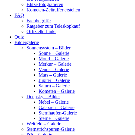
Blitze fotografieren
Kometen-Zeitraffer erstellen
FAQ
Fachbegriffe
Ratgeber zum Teleskopkauf
Offizielle Links
Quiz
Bildergalerie
Sonnensystem – Bilder
Sonne – Galerie
Mond – Galerie
Merkur – Galerie
Venus – Galerie
Mars – Galerie
Jupiter – Galerie
Saturn – Galerie
Kometen – Galerie
Deepsky – Bilder
Nebel – Galerie
Galaxien – Galerie
Sternhaufen-Galerie
Sterne – Galerie
Weitfeld – Galerie
Sternstrichspuren-Galerie
ISS – Galerie