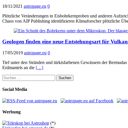
18/11/2021
astropage.eu
0
Plötzliche Veränderungen in Eisbohrkernproben und anderen Aufzeich
Chaos von AIP Publishing identifizieren Klimaforscher plötzliche Ü
Geologen finden eine neue Entstehungsart für Vulkan
17/05/2019
astropage.eu
0
Tief unter den Stränden und türkisfarbenen Gewässern der Bermudas h
Erdmantels an die
[…]
Suchen
nach:
Social Media
Werbung
(*)