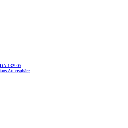
LEDA 132905
itans Atmosphäre