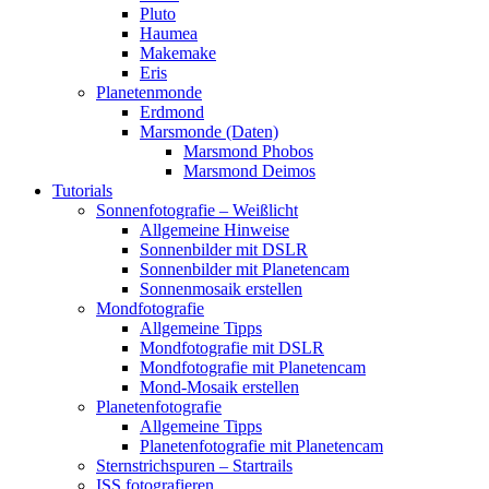
Pluto
Haumea
Makemake
Eris
Planetenmonde
Erdmond
Marsmonde (Daten)
Marsmond Phobos
Marsmond Deimos
Tutorials
Sonnenfotografie – Weißlicht
Allgemeine Hinweise
Sonnenbilder mit DSLR
Sonnenbilder mit Planetencam
Sonnenmosaik erstellen
Mondfotografie
Allgemeine Tipps
Mondfotografie mit DSLR
Mondfotografie mit Planetencam
Mond-Mosaik erstellen
Planetenfotografie
Allgemeine Tipps
Planetenfotografie mit Planetencam
Sternstrichspuren – Startrails
ISS fotografieren