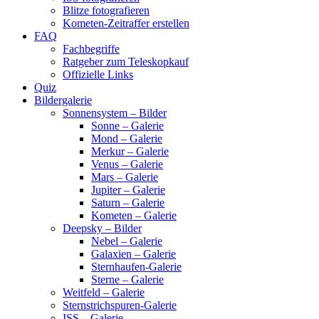
Blitze fotografieren
Kometen-Zeitraffer erstellen
FAQ
Fachbegriffe
Ratgeber zum Teleskopkauf
Offizielle Links
Quiz
Bildergalerie
Sonnensystem – Bilder
Sonne – Galerie
Mond – Galerie
Merkur – Galerie
Venus – Galerie
Mars – Galerie
Jupiter – Galerie
Saturn – Galerie
Kometen – Galerie
Deepsky – Bilder
Nebel – Galerie
Galaxien – Galerie
Sternhaufen-Galerie
Sterne – Galerie
Weitfeld – Galerie
Sternstrichspuren-Galerie
ISS – Galerie