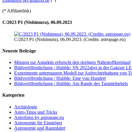
Einkaufen bei amazon.de
(*)
(* Affiliatelink)
C/2023 P1 (Nishimura), 06.09.2023
C/2023 P1 (Nishimura), 06.09.2023. (Credits: astropage.eu)
Neueste Beiträge
Mission zur Antarktis erforscht den dortigen Nährstoffkreislauf
Bildveröffentlichung / Hubble: SN 2022abvt in der Galaxie 
Experimente untermauern Modell zur Aufrechterhaltung von T
Bildveröffentlichung / Hubble: Eine von Hundert
Bildveröffentlichung / Hubble: Am Rande des Tarantelnebels
Kategorien
Archäologie
Astro-Tipps und Tricks
Astrofotos by astropage.eu
Astronomie für Einsteiger
Astronomie und Raumfahrt