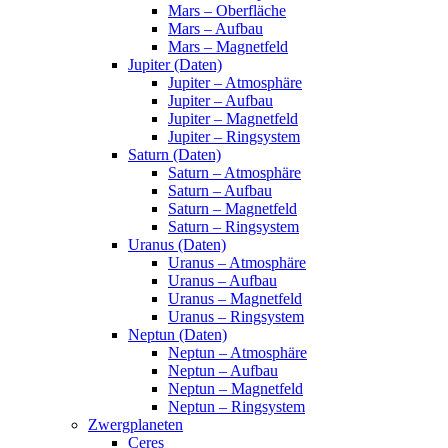
Mars – Oberfläche
Mars – Aufbau
Mars – Magnetfeld
Jupiter (Daten)
Jupiter – Atmosphäre
Jupiter – Aufbau
Jupiter – Magnetfeld
Jupiter – Ringsystem
Saturn (Daten)
Saturn – Atmosphäre
Saturn – Aufbau
Saturn – Magnetfeld
Saturn – Ringsystem
Uranus (Daten)
Uranus – Atmosphäre
Uranus – Aufbau
Uranus – Magnetfeld
Uranus – Ringsystem
Neptun (Daten)
Neptun – Atmosphäre
Neptun – Aufbau
Neptun – Magnetfeld
Neptun – Ringsystem
Zwergplaneten
Ceres