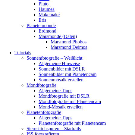
Pluto
Haumea
Makemake
Eris
Planetenmonde
Erdmond
Marsmonde (Daten)
Marsmond Phobos
Marsmond Deimos
Tutorials
Sonnenfotografie – Weißlicht
Allgemeine Hinweise
Sonnenbilder mit DSLR
Sonnenbilder mit Planetencam
Sonnenmosaik erstellen
Mondfotografie
Allgemeine Tipps
Mondfotografie mit DSLR
Mondfotografie mit Planetencam
Mond-Mosaik erstellen
Planetenfotografie
Allgemeine Tipps
Planetenfotografie mit Planetencam
Sternstrichspuren – Startrails
ISS fotografieren