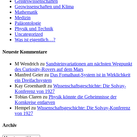
Geisteswissenschaften
Geowissenschaften und Klima
Mathematik
Medizin
Paläontologie
Physik und Technik
Uncategorized
Was ist eigentlich…?
Neueste Kommentare
M Wendrich
zu
Sandsteinvariationen am nächsten Wegpunkt
des Curiosity-Rovers auf dem Mars
Manfred Geier
zu
Das Fomalhaut-System ist in Wirklichkeit
ein Dreifachsystem
Kay Groenhardt
zu
Wissenschaftsgeschichte: Die Solvay-
Konferenz von 1927
Tobias Claren
zu
Physik könnte die Geheimnisse der
Kornkreise entlarven
Hempel
zu
Wissenschaftsgeschichte: Die Solvay-Konferenz
von 1927
Archiv