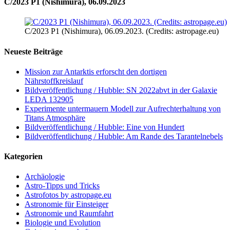
C/2023 P1 (Nishimura), 06.09.2023
C/2023 P1 (Nishimura), 06.09.2023. (Credits: astropage.eu)
Neueste Beiträge
Mission zur Antarktis erforscht den dortigen
Nährstoffkreislauf
Bildveröffentlichung / Hubble: SN 2022abvt in der Galaxie
LEDA 132905
Experimente untermauern Modell zur Aufrechterhaltung von
Titans Atmosphäre
Bildveröffentlichung / Hubble: Eine von Hundert
Bildveröffentlichung / Hubble: Am Rande des Tarantelnebels
Kategorien
Archäologie
Astro-Tipps und Tricks
Astrofotos by astropage.eu
Astronomie für Einsteiger
Astronomie und Raumfahrt
Biologie und Evolution