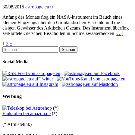
30/08/2015
astropage.eu
0
Anfang des Monats flog ein NASA-Instrument im Bauch eines
kleinen Flugzeugs über den Grönländischen Eisschild und die
eisigen Gewässer des Arktischen Ozeans. Das Instrument überflog
zerklüftete Gletscher, Eisschollen in Schmelzwasserbecken
[…]
Seitennummerierung
1
2
»
Suchen
der
nach:
Beiträge
Social Media
Werbung
(*)
Einkaufen bei amazon.de
(*)
(* Affiliatelink)