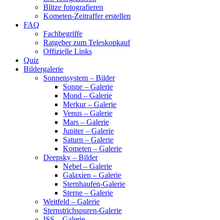
Blitze fotografieren
Kometen-Zeitraffer erstellen
FAQ
Fachbegriffe
Ratgeber zum Teleskopkauf
Offizielle Links
Quiz
Bildergalerie
Sonnensystem – Bilder
Sonne – Galerie
Mond – Galerie
Merkur – Galerie
Venus – Galerie
Mars – Galerie
Jupiter – Galerie
Saturn – Galerie
Kometen – Galerie
Deepsky – Bilder
Nebel – Galerie
Galaxien – Galerie
Sternhaufen-Galerie
Sterne – Galerie
Weitfeld – Galerie
Sternstrichspuren-Galerie
ISS – Galerie