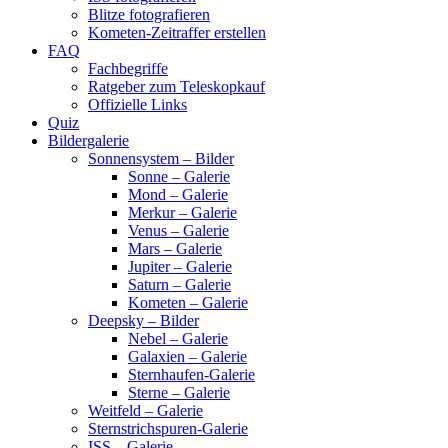
Blitze fotografieren
Kometen-Zeitraffer erstellen
FAQ
Fachbegriffe
Ratgeber zum Teleskopkauf
Offizielle Links
Quiz
Bildergalerie
Sonnensystem – Bilder
Sonne – Galerie
Mond – Galerie
Merkur – Galerie
Venus – Galerie
Mars – Galerie
Jupiter – Galerie
Saturn – Galerie
Kometen – Galerie
Deepsky – Bilder
Nebel – Galerie
Galaxien – Galerie
Sternhaufen-Galerie
Sterne – Galerie
Weitfeld – Galerie
Sternstrichspuren-Galerie
ISS – Galerie