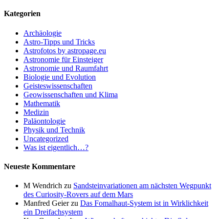
Kategorien
Archäologie
Astro-Tipps und Tricks
Astrofotos by astropage.eu
Astronomie für Einsteiger
Astronomie und Raumfahrt
Biologie und Evolution
Geisteswissenschaften
Geowissenschaften und Klima
Mathematik
Medizin
Paläontologie
Physik und Technik
Uncategorized
Was ist eigentlich…?
Neueste Kommentare
M Wendrich
zu
Sandsteinvariationen am nächsten Wegpunkt
des Curiosity-Rovers auf dem Mars
Manfred Geier
zu
Das Fomalhaut-System ist in Wirklichkeit
ein Dreifachsystem