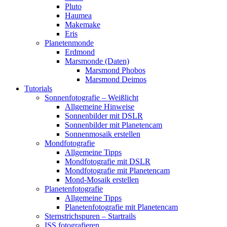
Pluto
Haumea
Makemake
Eris
Planetenmonde
Erdmond
Marsmonde (Daten)
Marsmond Phobos
Marsmond Deimos
Tutorials
Sonnenfotografie – Weißlicht
Allgemeine Hinweise
Sonnenbilder mit DSLR
Sonnenbilder mit Planetencam
Sonnenmosaik erstellen
Mondfotografie
Allgemeine Tipps
Mondfotografie mit DSLR
Mondfotografie mit Planetencam
Mond-Mosaik erstellen
Planetenfotografie
Allgemeine Tipps
Planetenfotografie mit Planetencam
Sternstrichspuren – Startrails
ISS fotografieren