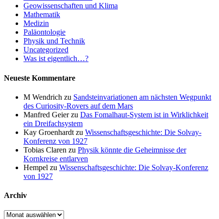
Geowissenschaften und Klima
Mathematik
Medizin
Paläontologie
Physik und Technik
Uncategorized
Was ist eigentlich…?
Neueste Kommentare
M Wendrich
zu
Sandsteinvariationen am nächsten Wegpunkt
des Curiosity-Rovers auf dem Mars
Manfred Geier
zu
Das Fomalhaut-System ist in Wirklichkeit
ein Dreifachsystem
Kay Groenhardt
zu
Wissenschaftsgeschichte: Die Solvay-
Konferenz von 1927
Tobias Claren
zu
Physik könnte die Geheimnisse der
Kornkreise entlarven
Hempel
zu
Wissenschaftsgeschichte: Die Solvay-Konferenz
von 1927
Archiv
Archiv