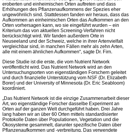
eroberten und einheimischen Orten auftreten und dass
Erhöhungen des Pflanzenaufkommens der Spezies eher
ungewöhnlich sind. Stattdessen fanden wir heraus, dass das
Aufkommen an einheimischen Orten das Aufkommen an den
Orten vorhersagen kann, wo sie eingeführt wurden – ein
Kriterium das von aktuellen Screening-Verfahren nicht
berücksichtigt wird. Wir fanden außerdem Orte in
Neuseeland und der Schweiz, welche in ihrer Artenvielfalt
vergleichbar sind, in manchen Fällen mehr als zehn Arten,
alle mit einem ähnlichen Aufkommen“, sagte Dr. Firn.
Diese Studie ist die erste, die vom Nutrient Network
veröffentlicht wird. Das Nutrient Network wird an den
Untersuchungsorten von eigenständigen Forschern geleitet
und durch finanzielle Unterstützung vom NSF (Dr. Elizabeth
Borer) und der University of Minnesota (Dr. Eric Seabloom)
koordiniert.
„Das Nutrient Network ist die einzige Zusammenarbeit dieser
Art, wo eigenständige Forscher dasselbe Experiment an
Orten auf der ganzen Welt durchgeführt haben. Drei Jahre
lang haben wir an über 60 Orten mittels standardisierter
Protokolle Daten über Populationen, Vegetation und die
Ökosysteme gesammelt, darunter spezifische Daten über
Pflanzenaufkommen und -verbreitung. Das verwendete