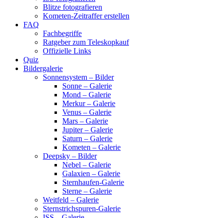
Blitze fotografieren
Kometen-Zeitraffer erstellen
FAQ
Fachbegriffe
Ratgeber zum Teleskopkauf
Offizielle Links
Quiz
Bildergalerie
Sonnensystem – Bilder
Sonne – Galerie
Mond – Galerie
Merkur – Galerie
Venus – Galerie
Mars – Galerie
Jupiter – Galerie
Saturn – Galerie
Kometen – Galerie
Deepsky – Bilder
Nebel – Galerie
Galaxien – Galerie
Sternhaufen-Galerie
Sterne – Galerie
Weitfeld – Galerie
Sternstrichspuren-Galerie
ISS – Galerie