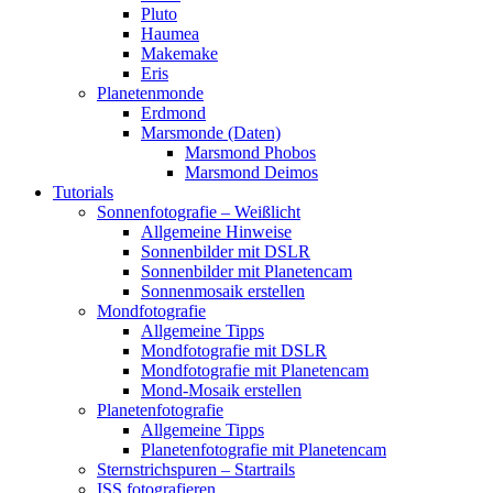
Pluto
Haumea
Makemake
Eris
Planetenmonde
Erdmond
Marsmonde (Daten)
Marsmond Phobos
Marsmond Deimos
Tutorials
Sonnenfotografie – Weißlicht
Allgemeine Hinweise
Sonnenbilder mit DSLR
Sonnenbilder mit Planetencam
Sonnenmosaik erstellen
Mondfotografie
Allgemeine Tipps
Mondfotografie mit DSLR
Mondfotografie mit Planetencam
Mond-Mosaik erstellen
Planetenfotografie
Allgemeine Tipps
Planetenfotografie mit Planetencam
Sternstrichspuren – Startrails
ISS fotografieren