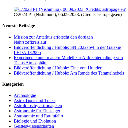
C/2023 P1 (Nishimura), 06.09.2023. (Credits: astropage.eu)
Neueste Beiträge
Mission zur Antarktis erforscht den dortigen
Nährstoffkreislauf
Bildveröffentlichung / Hubble: SN 2022abvt in der Galaxie
LEDA 132905
Experimente untermauern Modell zur Aufrechterhaltung von
Titans Atmosphäre
Bildveröffentlichung / Hubble: Eine von Hundert
Bildveröffentlichung / Hubble: Am Rande des Tarantelnebels
Kategorien
Archäologie
Astro-Tipps und Tricks
Astrofotos by astropage.eu
Astronomie für Einsteiger
Astronomie und Raumfahrt
Biologie und Evolution
Geisteswissenschaften