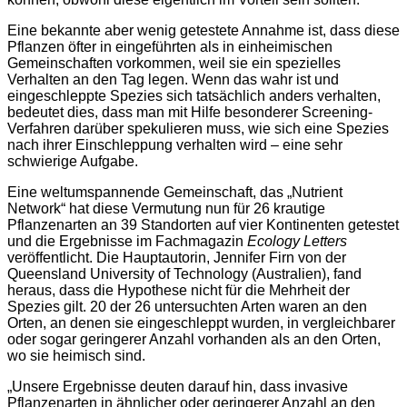
Eine bekannte aber wenig getestete Annahme ist, dass diese
Pflanzen öfter in eingeführten als in einheimischen
Gemeinschaften vorkommen, weil sie ein spezielles
Verhalten an den Tag legen. Wenn das wahr ist und
eingeschleppte Spezies sich tatsächlich anders verhalten,
bedeutet dies, dass man mit Hilfe besonderer Screening-
Verfahren darüber spekulieren muss, wie sich eine Spezies
nach ihrer Einschleppung verhalten wird – eine sehr
schwierige Aufgabe.
Eine weltumspannende Gemeinschaft, das „Nutrient
Network“ hat diese Vermutung nun für 26 krautige
Pflanzenarten an 39 Standorten auf vier Kontinenten getestet
und die Ergebnisse im Fachmagazin
Ecology Letters
veröffentlicht. Die Hauptautorin, Jennifer Firn von der
Queensland University of Technology (Australien), fand
heraus, dass die Hypothese nicht für die Mehrheit der
Spezies gilt. 20 der 26 untersuchten Arten waren an den
Orten, an denen sie eingeschleppt wurden, in vergleichbarer
oder sogar geringerer Anzahl vorhanden als an den Orten,
wo sie heimisch sind.
„Unsere Ergebnisse deuten darauf hin, dass invasive
Pflanzenarten in ähnlicher oder geringerer Anzahl an den