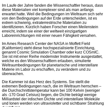
Im Laufe der Jahre fanden die Wissenschaftler heraus, dass
diese Materialien viel komplexer sind als man anfangs
erwartet hatte. Weil die Bedingungen im Weltraum sich sehr
von den Bedingungen auf der Erde unterscheiden, ist es
extrem schwierig, extraterrestrische Materialien zu
identifizieren. Kürzlich haben Forscher einen Meilenstein
erreicht, indem sie einer der weltweit einzigartigen
Laboreinrichtungen mit einer neuen Fähigkeit versahen.
Im Ames Research Center der NASA in Moffett Field
(Kalifornien) steht diese hochspezialisierte Einrichtung,
genannt Cosmic Simulation Chamber oder kurz COSmIC.
Sie ist mit einer Reihe modernster Instrumente ausgestattet,
welche es den Wissenschaftlern erlauben, simulierte
Weltraumbedingungen für planetarische und interstellare
Materie im Labor zu erschaffen, zu verändern und zu
überwachen.
Die Kammer ist das Herz des Systems. Sie stellt die
extremen Bedingungen nach, die im Weltraum herrschen –
die Durchschnittstemperatur kann bei 100 Kelvin (weniger
als -170 Grad Celsius) liegen, die Dichte beträgt wenige
Milliardstel der irdischen Dichte und interstellare Moleküle
und Ionen werden von ultravioletter und sichtbarer Strahlung