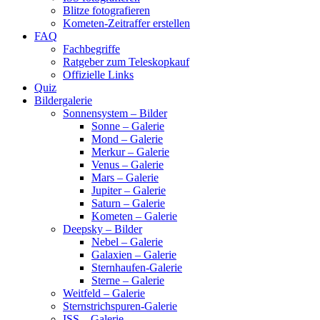
Blitze fotografieren
Kometen-Zeitraffer erstellen
FAQ
Fachbegriffe
Ratgeber zum Teleskopkauf
Offizielle Links
Quiz
Bildergalerie
Sonnensystem – Bilder
Sonne – Galerie
Mond – Galerie
Merkur – Galerie
Venus – Galerie
Mars – Galerie
Jupiter – Galerie
Saturn – Galerie
Kometen – Galerie
Deepsky – Bilder
Nebel – Galerie
Galaxien – Galerie
Sternhaufen-Galerie
Sterne – Galerie
Weitfeld – Galerie
Sternstrichspuren-Galerie
ISS – Galerie