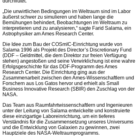
durchflutet.
„Die unwirtlichen Bedingungen im Weltraum sind im Labor
äußerst schwer zu simulieren und haben lange die
Bemühungen behindert, Beobachtungen im Weltraum zu
interpretieren und zu analysieren,“ sagte Farid Salama, ein
Astrophysiker am Ames Research Center.
Die Idee zum Bau der COSmIC-Einrichtung wurde von
Salama 1996 als Projekt des Director’s Discretionary Fund
(DDF – Geldmittel, die dem Direktor zur freien Verfügung
stehen) angestoßen und seine Verwirklichung ist eine wahre
Erfolgsgeschichte für das DDF-Programm des Ames
Research Center. Die Einrichtung ging aus der
Zusammenarbeit zwischen den Ames-Wissenschaftlern und
Forschern aus Los Gatos hervor und erhielt als Small
Business Innovative Research (SBIR) den Zuschlag von der
NASA.
Das Team aus Raumfahrtwissenschaftlern und Ingenieuren
unter der Leitung von Salama entwickelte und konstruierte
diese einzigartige Laboreinrichtung, um ein tieferes
Verständnis für die Zusammensetzung unseres Universums
und die Entwicklung von Galaxien zu gewinnen, zwei
Hauptziele des NASA-Weltraumprogramms.