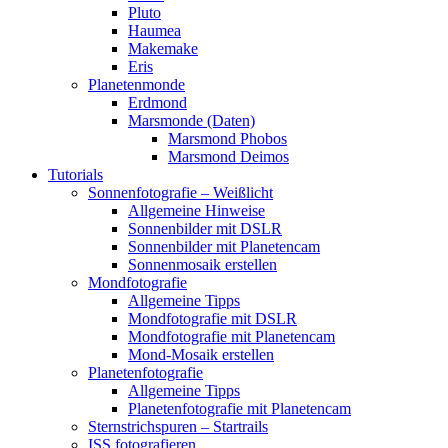
Pluto
Haumea
Makemake
Eris
Planetenmonde
Erdmond
Marsmonde (Daten)
Marsmond Phobos
Marsmond Deimos
Tutorials
Sonnenfotografie – Weißlicht
Allgemeine Hinweise
Sonnenbilder mit DSLR
Sonnenbilder mit Planetencam
Sonnenmosaik erstellen
Mondfotografie
Allgemeine Tipps
Mondfotografie mit DSLR
Mondfotografie mit Planetencam
Mond-Mosaik erstellen
Planetenfotografie
Allgemeine Tipps
Planetenfotografie mit Planetencam
Sternstrichspuren – Startrails
ISS fotografieren