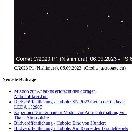
C/2023 P1 (Nishimura), 06.09.2023. (Credits: astropage.eu)
Neueste Beiträge
Mission zur Antarktis erforscht den dortigen
Nährstoffkreislauf
Bildveröffentlichung / Hubble: SN 2022abvt in der Galaxie
LEDA 132905
Experimente untermauern Modell zur Aufrechterhaltung von
Titans Atmosphäre
Bildveröffentlichung / Hubble: Eine von Hundert
Bildveröffentlichung / Hubble: Am Rande des Tarantelnebels