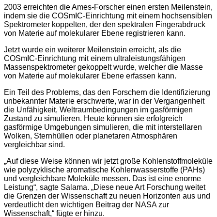
2003 erreichten die Ames-Forscher einen ersten Meilenstein,
indem sie die COSmIC-Einrichtung mit einem hochsensiblen
Spektrometer koppelten, der den spektralen Fingerabdruck
von Materie auf molekularer Ebene registrieren kann.
Jetzt wurde ein weiterer Meilenstein erreicht, als die
COSmIC-Einrichtung mit einem ultraleistungsfähigen
Massenspektrometer gekoppelt wurde, welcher die Masse
von Materie auf molekularer Ebene erfassen kann.
Ein Teil des Problems, das den Forschern die Identifizierung
unbekannter Materie erschwerte, war in der Vergangenheit
die Unfähigkeit, Weltraumbedingungen im gasförmigen
Zustand zu simulieren. Heute können sie erfolgreich
gasförmige Umgebungen simulieren, die mit interstellaren
Wolken, Sternhüllen oder planetaren Atmosphären
vergleichbar sind.
„Auf diese Weise können wir jetzt große Kohlenstoffmoleküle
wie polyzyklische aromatische Kohlenwasserstoffe (PAHs)
und vergleichbare Moleküle messen. Das ist eine enorme
Leistung“, sagte Salama. „Diese neue Art Forschung weitet
die Grenzen der Wissenschaft zu neuen Horizonten aus und
verdeutlicht den wichtigen Beitrag der NASA zur
Wissenschaft,“ fügte er hinzu.