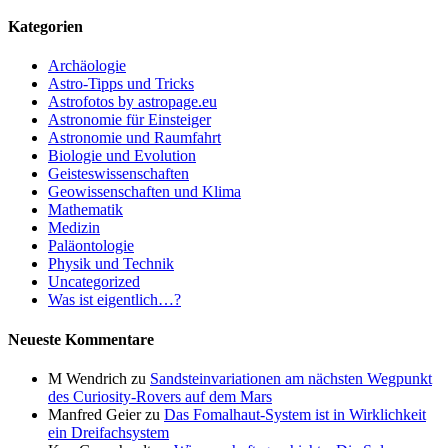
Kategorien
Archäologie
Astro-Tipps und Tricks
Astrofotos by astropage.eu
Astronomie für Einsteiger
Astronomie und Raumfahrt
Biologie und Evolution
Geisteswissenschaften
Geowissenschaften und Klima
Mathematik
Medizin
Paläontologie
Physik und Technik
Uncategorized
Was ist eigentlich…?
Neueste Kommentare
M Wendrich
zu
Sandsteinvariationen am nächsten Wegpunkt
des Curiosity-Rovers auf dem Mars
Manfred Geier
zu
Das Fomalhaut-System ist in Wirklichkeit
ein Dreifachsystem