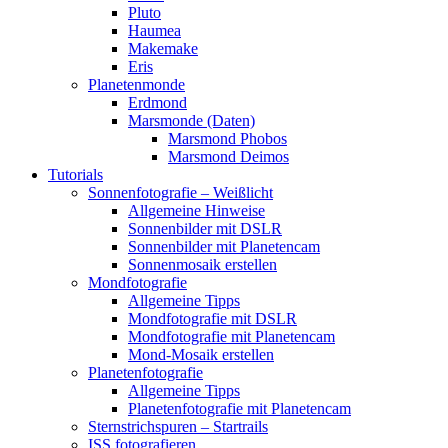
Pluto
Haumea
Makemake
Eris
Planetenmonde
Erdmond
Marsmonde (Daten)
Marsmond Phobos
Marsmond Deimos
Tutorials
Sonnenfotografie – Weißlicht
Allgemeine Hinweise
Sonnenbilder mit DSLR
Sonnenbilder mit Planetencam
Sonnenmosaik erstellen
Mondfotografie
Allgemeine Tipps
Mondfotografie mit DSLR
Mondfotografie mit Planetencam
Mond-Mosaik erstellen
Planetenfotografie
Allgemeine Tipps
Planetenfotografie mit Planetencam
Sternstrichspuren – Startrails
ISS fotografieren