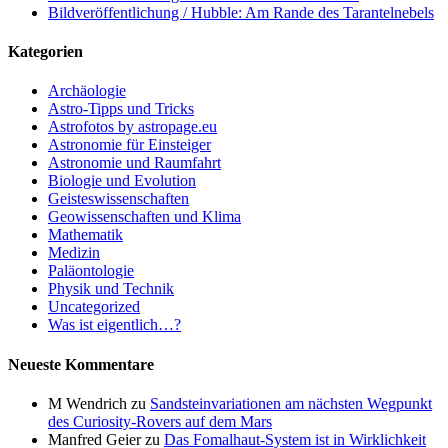
Bildveröffentlichung / Hubble: Am Rande des Tarantelnebels
Kategorien
Archäologie
Astro-Tipps und Tricks
Astrofotos by astropage.eu
Astronomie für Einsteiger
Astronomie und Raumfahrt
Biologie und Evolution
Geisteswissenschaften
Geowissenschaften und Klima
Mathematik
Medizin
Paläontologie
Physik und Technik
Uncategorized
Was ist eigentlich…?
Neueste Kommentare
M Wendrich
zu
Sandsteinvariationen am nächsten Wegpunkt
des Curiosity-Rovers auf dem Mars
Manfred Geier
zu
Das Fomalhaut-System ist in Wirklichkeit