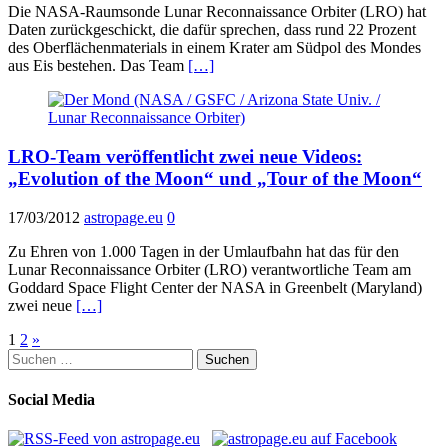
Die NASA-Raumsonde Lunar Reconnaissance Orbiter (LRO) hat
Daten zurückgeschickt, die dafür sprechen, dass rund 22 Prozent
des Oberflächenmaterials in einem Krater am Südpol des Mondes
aus Eis bestehen. Das Team
[…]
LRO-Team veröffentlicht zwei neue Videos:
„Evolution of the Moon“ und „Tour of the Moon“
17/03/2012
astropage.eu
0
Zu Ehren von 1.000 Tagen in der Umlaufbahn hat das für den
Lunar Reconnaissance Orbiter (LRO) verantwortliche Team am
Goddard Space Flight Center der NASA in Greenbelt (Maryland)
zwei neue
[…]
Seitennummerierung
1
2
»
Suchen
der
nach:
Beiträge
Social Media