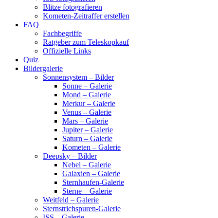
Blitze fotografieren
Kometen-Zeitraffer erstellen
FAQ
Fachbegriffe
Ratgeber zum Teleskopkauf
Offizielle Links
Quiz
Bildergalerie
Sonnensystem – Bilder
Sonne – Galerie
Mond – Galerie
Merkur – Galerie
Venus – Galerie
Mars – Galerie
Jupiter – Galerie
Saturn – Galerie
Kometen – Galerie
Deepsky – Bilder
Nebel – Galerie
Galaxien – Galerie
Sternhaufen-Galerie
Sterne – Galerie
Weitfeld – Galerie
Sternstrichspuren-Galerie
ISS – Galerie