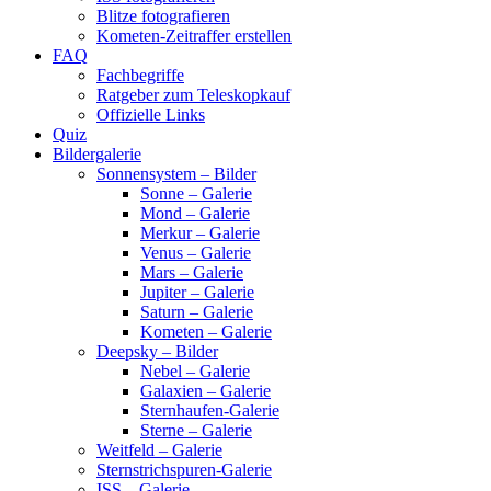
Blitze fotografieren
Kometen-Zeitraffer erstellen
FAQ
Fachbegriffe
Ratgeber zum Teleskopkauf
Offizielle Links
Quiz
Bildergalerie
Sonnensystem – Bilder
Sonne – Galerie
Mond – Galerie
Merkur – Galerie
Venus – Galerie
Mars – Galerie
Jupiter – Galerie
Saturn – Galerie
Kometen – Galerie
Deepsky – Bilder
Nebel – Galerie
Galaxien – Galerie
Sternhaufen-Galerie
Sterne – Galerie
Weitfeld – Galerie
Sternstrichspuren-Galerie
ISS – Galerie