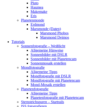
Pluto
Haumea
Makemake
Eris
Planetenmonde
Erdmond
Marsmonde (Daten)
Marsmond Phobos
Marsmond Deimos
Tutorials
Sonnenfotografie – Weißlicht
Allgemeine Hinweise
Sonnenbilder mit DSLR
Sonnenbilder mit Planetencam
Sonnenmosaik erstellen
Mondfotografie
Allgemeine Tipps
Mondfotografie mit DSLR
Mondfotografie mit Planetencam
Mond-Mosaik erstellen
Planetenfotografie
Allgemeine Tipps
Planetenfotografie mit Planetencam
Sternstrichspuren – Startrails
ISS fotografieren