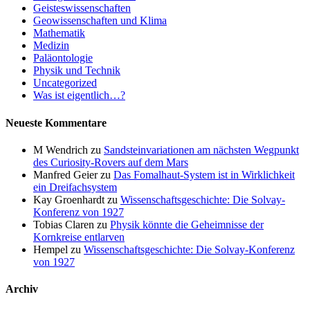
Geisteswissenschaften
Geowissenschaften und Klima
Mathematik
Medizin
Paläontologie
Physik und Technik
Uncategorized
Was ist eigentlich…?
Neueste Kommentare
M Wendrich
zu
Sandsteinvariationen am nächsten Wegpunkt
des Curiosity-Rovers auf dem Mars
Manfred Geier
zu
Das Fomalhaut-System ist in Wirklichkeit
ein Dreifachsystem
Kay Groenhardt
zu
Wissenschaftsgeschichte: Die Solvay-
Konferenz von 1927
Tobias Claren
zu
Physik könnte die Geheimnisse der
Kornkreise entlarven
Hempel
zu
Wissenschaftsgeschichte: Die Solvay-Konferenz
von 1927
Archiv