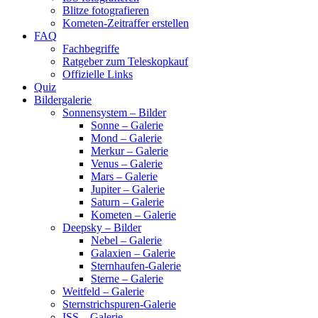
Blitze fotografieren
Kometen-Zeitraffer erstellen
FAQ
Fachbegriffe
Ratgeber zum Teleskopkauf
Offizielle Links
Quiz
Bildergalerie
Sonnensystem – Bilder
Sonne – Galerie
Mond – Galerie
Merkur – Galerie
Venus – Galerie
Mars – Galerie
Jupiter – Galerie
Saturn – Galerie
Kometen – Galerie
Deepsky – Bilder
Nebel – Galerie
Galaxien – Galerie
Sternhaufen-Galerie
Sterne – Galerie
Weitfeld – Galerie
Sternstrichspuren-Galerie
ISS – Galerie