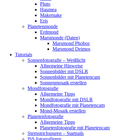
Pluto
Haumea
Makemake
Eris
Planetenmonde
Erdmond
Marsmonde (Daten)
Marsmond Phobos
Marsmond Deimos
Tutorials
Sonnenfotografie – Weißlicht
Allgemeine Hinweise
Sonnenbilder mit DSLR
Sonnenbilder mit Planetencam
Sonnenmosaik erstellen
Mondfotografie
Allgemeine Tipps
Mondfotografie mit DSLR
Mondfotografie mit Planetencam
Mond-Mosaik erstellen
Planetenfotografie
Allgemeine Tipps
Planetenfotografie mit Planetencam
Sternstrichspuren – Startrails
ISS fotografieren