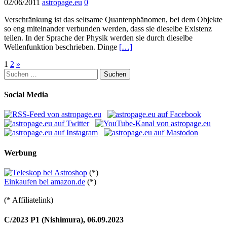
02/06/2011
astropage.eu
0
Verschränkung ist das seltsame Quantenphänomen, bei dem Objekte
so eng miteinander verbunden werden, dass sie dieselbe Existenz
teilen. In der Sprache der Physik werden sie durch dieselbe
Wellenfunktion beschrieben. Dinge
[…]
Seitennummerierung
1
2
»
Suchen
der
nach:
Beiträge
Social Media
Werbung
(*)
Einkaufen bei amazon.de
(*)
(* Affiliatelink)
C/2023 P1 (Nishimura), 06.09.2023