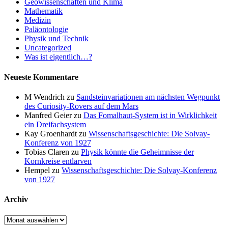
Geowissenschaften und Klima
Mathematik
Medizin
Paläontologie
Physik und Technik
Uncategorized
Was ist eigentlich…?
Neueste Kommentare
M Wendrich
zu
Sandsteinvariationen am nächsten Wegpunkt
des Curiosity-Rovers auf dem Mars
Manfred Geier
zu
Das Fomalhaut-System ist in Wirklichkeit
ein Dreifachsystem
Kay Groenhardt
zu
Wissenschaftsgeschichte: Die Solvay-
Konferenz von 1927
Tobias Claren
zu
Physik könnte die Geheimnisse der
Kornkreise entlarven
Hempel
zu
Wissenschaftsgeschichte: Die Solvay-Konferenz
von 1927
Archiv
Archiv