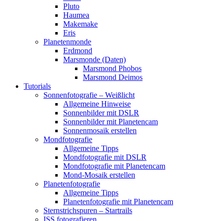
Pluto
Haumea
Makemake
Eris
Planetenmonde
Erdmond
Marsmonde (Daten)
Marsmond Phobos
Marsmond Deimos
Tutorials
Sonnenfotografie – Weißlicht
Allgemeine Hinweise
Sonnenbilder mit DSLR
Sonnenbilder mit Planetencam
Sonnenmosaik erstellen
Mondfotografie
Allgemeine Tipps
Mondfotografie mit DSLR
Mondfotografie mit Planetencam
Mond-Mosaik erstellen
Planetenfotografie
Allgemeine Tipps
Planetenfotografie mit Planetencam
Sternstrichspuren – Startrails
ISS fotografieren