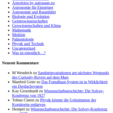
Astrofotos by astropage.eu
Astronomie für Einsteiger
Astronomie und Raumfahrt
Biologie und Evolution
Geisteswissenschaften
Geowissenschaften und Klima
Mathematik
Medizin
Paläontologie
Physik und Technik
Uncategorized
Was ist eigentlich…?
Neueste Kommentare
M Wendrich
zu
Sandsteinvariationen am nächsten Wegpunkt
des Curiosity-Rovers auf dem Mars
Manfred Geier
zu
Das Fomalhaut-System ist in Wirklichkeit
ein Dreifachsystem
Kay Groenhardt
zu
Wissenschaftsgeschichte: Die Solvay-
Konferenz von 1927
Tobias Claren
zu
Physik könnte die Geheimnisse der
Kornkreise entlarven
Hempel
zu
Wissenschaftsgeschichte: Die Solvay-Konferenz