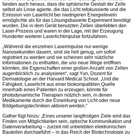
fanden auch heraus, dass die sphärische Gestalt der Zelle
selbst als Linse agierte, die das Licht refokussierte und die
Emission von Laserlicht bei niedrigeren Energieleveln
ermöglichte als für das Lösungsbasierte Experiment benötigt
wurden. Die in dem Gerät benutzten Zellen überlebten den
Laser-Prozess und waren in der Lage, mit der Erzeugung
Hunderter weiterer Laserlichtimpulse fortzufahren.
„Während die einzelnen Laserimpulse nur wenige
Nanosekunden dauern, sind sie hell genug, um sofort
registriert zu werden und sie scheinen sehr nützliche
Informationen zu enthalten, die uns neue Wege eröffnen
könnten, die Eigenschaften einer großen Anzahl von Zellen
augenblicklich zu analysieren“, sagt Yun, Dozent für
Dermatologie an der Harvard Medical School. „Und die
Fähigkeit, Laserlicht aus einer biokompatiblen Quelle
innerhalb eines Patienten zu erzeugen, könnte für
photodynamische Therapien nützlich sein, in denen
Medikamente durch die Einwirkung von Licht oder neue
Bildgebungstechniken aktiviert werden.“
Gather fügt hinzu: „Eines unserer langfristigen Ziele wird das
Finden von Möglichkeiten sein, optische Kommunikation und
Datenverarbeitung – zurzeit mit unbelebten elektronischen
Bauteilen durchgeführt – in das Reich der Biotechnologie zu