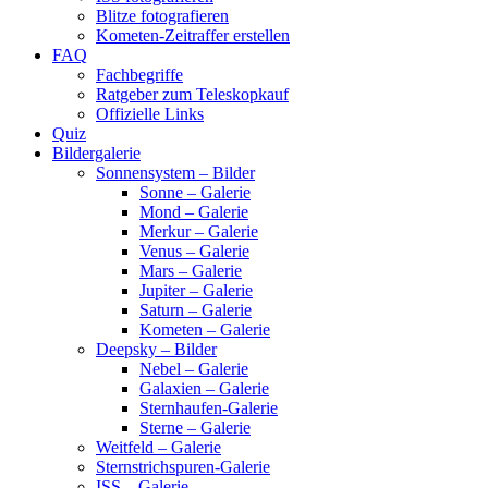
Blitze fotografieren
Kometen-Zeitraffer erstellen
FAQ
Fachbegriffe
Ratgeber zum Teleskopkauf
Offizielle Links
Quiz
Bildergalerie
Sonnensystem – Bilder
Sonne – Galerie
Mond – Galerie
Merkur – Galerie
Venus – Galerie
Mars – Galerie
Jupiter – Galerie
Saturn – Galerie
Kometen – Galerie
Deepsky – Bilder
Nebel – Galerie
Galaxien – Galerie
Sternhaufen-Galerie
Sterne – Galerie
Weitfeld – Galerie
Sternstrichspuren-Galerie
ISS – Galerie