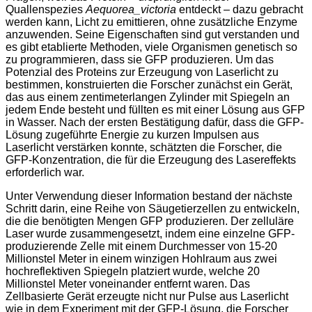
Quallenspezies
Aequorea_victoria
entdeckt – dazu gebracht
werden kann, Licht zu emittieren, ohne zusätzliche Enzyme
anzuwenden. Seine Eigenschaften sind gut verstanden und
es gibt etablierte Methoden, viele Organismen genetisch so
zu programmieren, dass sie GFP produzieren. Um das
Potenzial des Proteins zur Erzeugung von Laserlicht zu
bestimmen, konstruierten die Forscher zunächst ein Gerät,
das aus einem zentimeterlangen Zylinder mit Spiegeln an
jedem Ende besteht und füllten es mit einer Lösung aus GFP
in Wasser. Nach der ersten Bestätigung dafür, dass die GFP-
Lösung zugeführte Energie zu kurzen Impulsen aus
Laserlicht verstärken konnte, schätzten die Forscher, die
GFP-Konzentration, die für die Erzeugung des Lasereffekts
erforderlich war.
Unter Verwendung dieser Information bestand der nächste
Schritt darin, eine Reihe von Säugetierzellen zu entwickeln,
die die benötigten Mengen GFP produzieren. Der zelluläre
Laser wurde zusammengesetzt, indem eine einzelne GFP-
produzierende Zelle mit einem Durchmesser von 15-20
Millionstel Meter in einem winzigen Hohlraum aus zwei
hochreflektiven Spiegeln platziert wurde, welche 20
Millionstel Meter voneinander entfernt waren. Das
Zellbasierte Gerät erzeugte nicht nur Pulse aus Laserlicht
wie in dem Experiment mit der GFP-Lösung, die Forscher