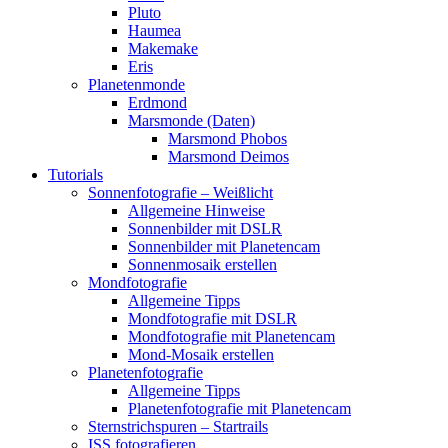
Pluto
Haumea
Makemake
Eris
Planetenmonde
Erdmond
Marsmonde (Daten)
Marsmond Phobos
Marsmond Deimos
Tutorials
Sonnenfotografie – Weißlicht
Allgemeine Hinweise
Sonnenbilder mit DSLR
Sonnenbilder mit Planetencam
Sonnenmosaik erstellen
Mondfotografie
Allgemeine Tipps
Mondfotografie mit DSLR
Mondfotografie mit Planetencam
Mond-Mosaik erstellen
Planetenfotografie
Allgemeine Tipps
Planetenfotografie mit Planetencam
Sternstrichspuren – Startrails
ISS fotografieren