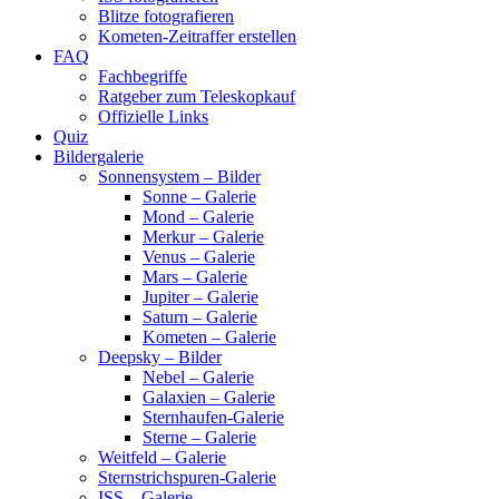
Blitze fotografieren
Kometen-Zeitraffer erstellen
FAQ
Fachbegriffe
Ratgeber zum Teleskopkauf
Offizielle Links
Quiz
Bildergalerie
Sonnensystem – Bilder
Sonne – Galerie
Mond – Galerie
Merkur – Galerie
Venus – Galerie
Mars – Galerie
Jupiter – Galerie
Saturn – Galerie
Kometen – Galerie
Deepsky – Bilder
Nebel – Galerie
Galaxien – Galerie
Sternhaufen-Galerie
Sterne – Galerie
Weitfeld – Galerie
Sternstrichspuren-Galerie
ISS – Galerie