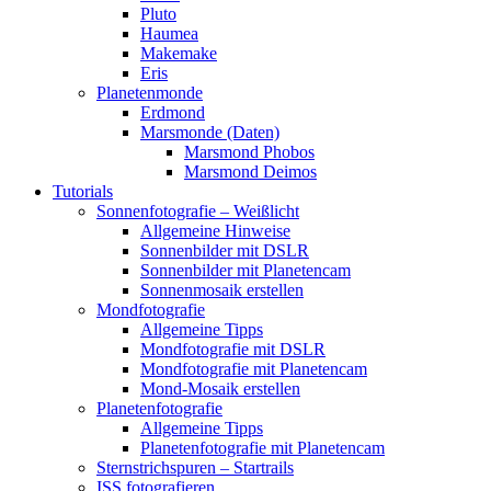
Pluto
Haumea
Makemake
Eris
Planetenmonde
Erdmond
Marsmonde (Daten)
Marsmond Phobos
Marsmond Deimos
Tutorials
Sonnenfotografie – Weißlicht
Allgemeine Hinweise
Sonnenbilder mit DSLR
Sonnenbilder mit Planetencam
Sonnenmosaik erstellen
Mondfotografie
Allgemeine Tipps
Mondfotografie mit DSLR
Mondfotografie mit Planetencam
Mond-Mosaik erstellen
Planetenfotografie
Allgemeine Tipps
Planetenfotografie mit Planetencam
Sternstrichspuren – Startrails
ISS fotografieren