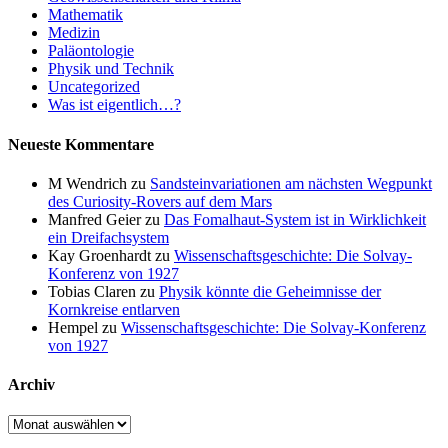
Mathematik
Medizin
Paläontologie
Physik und Technik
Uncategorized
Was ist eigentlich…?
Neueste Kommentare
M Wendrich
zu
Sandsteinvariationen am nächsten Wegpunkt
des Curiosity-Rovers auf dem Mars
Manfred Geier
zu
Das Fomalhaut-System ist in Wirklichkeit
ein Dreifachsystem
Kay Groenhardt
zu
Wissenschaftsgeschichte: Die Solvay-
Konferenz von 1927
Tobias Claren
zu
Physik könnte die Geheimnisse der
Kornkreise entlarven
Hempel
zu
Wissenschaftsgeschichte: Die Solvay-Konferenz
von 1927
Archiv
Archiv