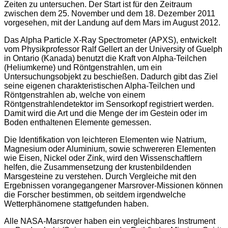
Zeiten zu untersuchen. Der Start ist für den Zeitraum
zwischen dem 25. November und dem 18. Dezember 2011
vorgesehen, mit der Landung auf dem Mars im August 2012.
Das Alpha Particle X-Ray Spectrometer (APXS), entwickelt
vom Physikprofessor Ralf Gellert an der University of Guelph
in Ontario (Kanada) benutzt die Kraft von Alpha-Teilchen
(Heliumkerne) und Röntgenstrahlen, um ein
Untersuchungsobjekt zu beschießen. Dadurch gibt das Ziel
seine eigenen charakteristischen Alpha-Teilchen und
Röntgenstrahlen ab, welche von einem
Röntgenstrahlendetektor im Sensorkopf registriert werden.
Damit wird die Art und die Menge der im Gestein oder im
Boden enthaltenen Elemente gemessen.
Die Identifikation von leichteren Elementen wie Natrium,
Magnesium oder Aluminium, sowie schwereren Elementen
wie Eisen, Nickel oder Zink, wird den Wissenschaftlern
helfen, die Zusammensetzung der krustenbildenden
Marsgesteine zu verstehen. Durch Vergleiche mit den
Ergebnissen vorangegangener Marsrover-Missionen können
die Forscher bestimmen, ob seitdem irgendwelche
Wetterphänomene stattgefunden haben.
Alle NASA-Marsrover haben ein vergleichbares Instrument