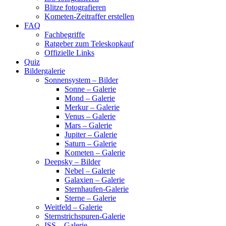
Blitze fotografieren
Kometen-Zeitraffer erstellen
FAQ
Fachbegriffe
Ratgeber zum Teleskopkauf
Offizielle Links
Quiz
Bildergalerie
Sonnensystem – Bilder
Sonne – Galerie
Mond – Galerie
Merkur – Galerie
Venus – Galerie
Mars – Galerie
Jupiter – Galerie
Saturn – Galerie
Kometen – Galerie
Deepsky – Bilder
Nebel – Galerie
Galaxien – Galerie
Sternhaufen-Galerie
Sterne – Galerie
Weitfeld – Galerie
Sternstrichspuren-Galerie
ISS – Galerie