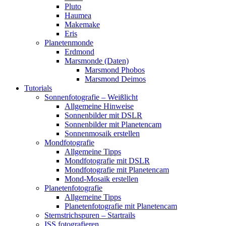
Pluto
Haumea
Makemake
Eris
Planetenmonde
Erdmond
Marsmonde (Daten)
Marsmond Phobos
Marsmond Deimos
Tutorials
Sonnenfotografie – Weißlicht
Allgemeine Hinweise
Sonnenbilder mit DSLR
Sonnenbilder mit Planetencam
Sonnenmosaik erstellen
Mondfotografie
Allgemeine Tipps
Mondfotografie mit DSLR
Mondfotografie mit Planetencam
Mond-Mosaik erstellen
Planetenfotografie
Allgemeine Tipps
Planetenfotografie mit Planetencam
Sternstrichspuren – Startrails
ISS fotografieren