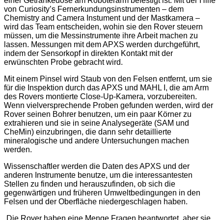
einer Getränkedose am Roboterarm befestigt ist. Mit der Hilfe
von Curiosity’s Fernerkundungsinstrumenten – dem
Chemistry and Camera Instument und der Mastkamera –
wird das Team entscheiden, wohin sie den Rover steuern
müssen, um die Messinstrumente ihre Arbeit machen zu
lassen. Messungen mit dem APXS werden durchgeführt,
indem der Sensorkopf in direkten Kontakt mit der
erwünschten Probe gebracht wird.
Mit einem Pinsel wird Staub von den Felsen entfernt, um sie
für die Inspektion durch das APXS und MAHL I, die am Arm
des Rovers montierte Close-Up-Kamera, vorzubereiten.
Wenn vielversprechende Proben gefunden werden, wird der
Rover seinen Bohrer benutzen, um ein paar Körner zu
extrahieren und sie in seine Analysegeräte (SAM und
CheMin) einzubringen, die dann sehr detaillierte
mineralogische und andere Untersuchungen machen
werden.
Wissenschaftler werden die Daten des APXS und der
anderen Instrumente benutze, um die interessantesten
Stellen zu finden und herauszufinden, ob sich die
gegenwärtigen und früheren Umweltbedingungen in den
Felsen und der Oberfläche niedergeschlagen haben.
„Die Rover haben eine Menge Fragen beantwortet, aber sie