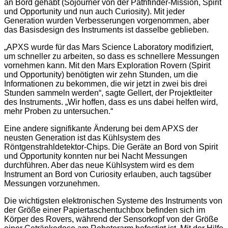
an Bord gehabt (Sojourner von der Pathfinder-Mission, Spirit
und Opportunity und nun auch Curiosity). Mit jeder
Generation wurden Verbesserungen vorgenommen, aber
das Basisdesign des Instruments ist dasselbe geblieben.
„APXS wurde für das Mars Science Laboratory modifiziert,
um schneller zu arbeiten, so dass es schnellere Messungen
vornehmen kann. Mit den Mars Exploration Rovern (Spirit
und Opportunity) benötigten wir zehn Stunden, um die
Informationen zu bekommen, die wir jetzt in zwei bis drei
Stunden sammeln werden“, sagte Gellert, der Projektleiter
des Instruments. „Wir hoffen, dass es uns dabei helfen wird,
mehr Proben zu untersuchen.“
Eine andere signifikante Änderung bei dem APXS der
neusten Generation ist das Kühlsystem des
Röntgenstrahldetektor-Chips. Die Geräte an Bord von Spirit
und Opportunity konnten nur bei Nacht Messungen
durchführen. Aber das neue Kühlsystem wird es dem
Instrument an Bord von Curiosity erlauben, auch tagsüber
Messungen vorzunehmen.
Die wichtigsten elektronischen Systeme des Instruments von
der Größe einer Papiertaschentuchbox befinden sich im
Körper des Rovers, während der Sensorkopf von der Größe