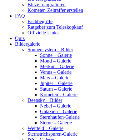
Blitze fotografieren
Kometen-Zeitraffer erstellen
FAQ
Fachbegriffe
Ratgeber zum Teleskopkauf
Offizielle Links
Quiz
Bildergalerie
Sonnensystem – Bilder
Sonne – Galerie
Mond – Galerie
Merkur – Galerie
Venus – Galerie
Mars – Galerie
Jupiter – Galerie
Saturn – Galerie
Kometen – Galerie
Deepsky – Bilder
Nebel – Galerie
Galaxien – Galerie
Sternhaufen-Galerie
Sterne – Galerie
Weitfeld – Galerie
Sternstrichspuren-Galerie
ISS – Galerie