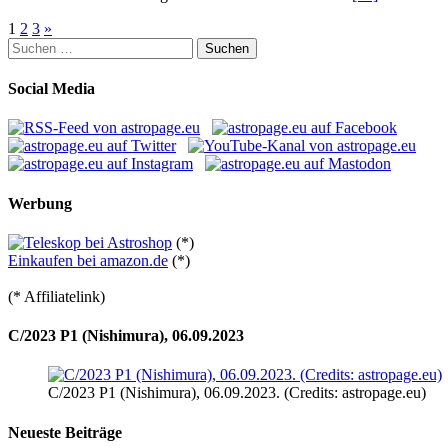
Seitennummerierung
1
2
3
»
Suchen
der
nach:
Beiträge
Social Media
Werbung
(*)
Einkaufen bei amazon.de
(*)
(* Affiliatelink)
C/2023 P1 (Nishimura), 06.09.2023
C/2023 P1 (Nishimura), 06.09.2023. (Credits: astropage.eu)
Neueste Beiträge