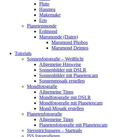
Pluto
Haumea
Makemake
Eris
Planetenmonde
Erdmond
Marsmonde (Daten)
Marsmond Phobos
Marsmond Deimos
Tutorials
Sonnenfotografie – Weißlicht
Allgemeine Hinweise
Sonnenbilder mit DSLR
Sonnenbilder mit Planetencam
Sonnenmosaik erstellen
Mondfotografie
Allgemeine Tipps
Mondfotografie mit DSLR
Mondfotografie mit Planetencam
Mond-Mosaik erstellen
Planetenfotografie
Allgemeine Tipps
Planetenfotografie mit Planetencam
Sternstrichspuren – Startrails
ISS fotografieren