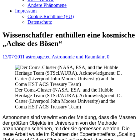
Andere Phänomene
Impressum
Cookie-Richtlinie (EU)
Datenschutz
Wissenschaftler enthüllen eine kosmische
„Achse des Bösen“
13/07/2011
astropage.eu
Astronomie und Raumfahrt
0
Der Coma-Cluster (NASA, ESA, and the Hubble
Heritage Team (STScI/AURA). Acknowledgment: D.
Carter (Liverpool John Moores University) and the
Coma HST ACS Treasury Team)
Astronomen sind verwirrt von der Meldung, dass die Massen
der größten Objekte im Universum von der Methode
abzuhängen scheinen, mit der sie gemessen werden. Die
neue Arbeit wurde im Rahmen der Expertentreffens „Scaling
Relations of Galaxy Clusters“ präsentiert, das vom