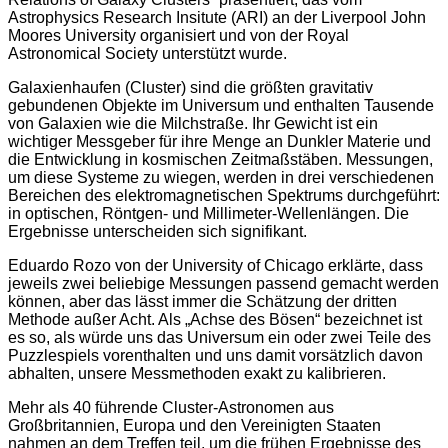
Astrophysics Research Insitute (ARI) an der Liverpool John
Moores University organisiert und von der Royal
Astronomical Society unterstützt wurde.
Galaxienhaufen (Cluster) sind die größten gravitativ
gebundenen Objekte im Universum und enthalten Tausende
von Galaxien wie die Milchstraße. Ihr Gewicht ist ein
wichtiger Messgeber für ihre Menge an Dunkler Materie und
die Entwicklung in kosmischen Zeitmaßstäben. Messungen,
um diese Systeme zu wiegen, werden in drei verschiedenen
Bereichen des elektromagnetischen Spektrums durchgeführt:
in optischen, Röntgen- und Millimeter-Wellenlängen. Die
Ergebnisse unterscheiden sich signifikant.
Eduardo Rozo von der University of Chicago erklärte, dass
jeweils zwei beliebige Messungen passend gemacht werden
können, aber das lässt immer die Schätzung der dritten
Methode außer Acht. Als „Achse des Bösen“ bezeichnet ist
es so, als würde uns das Universum ein oder zwei Teile des
Puzzlespiels vorenthalten und uns damit vorsätzlich davon
abhalten, unsere Messmethoden exakt zu kalibrieren.
Mehr als 40 führende Cluster-Astronomen aus
Großbritannien, Europa und den Vereinigten Staaten
nahmen an dem Treffen teil, um die frühen Ergebnisse des