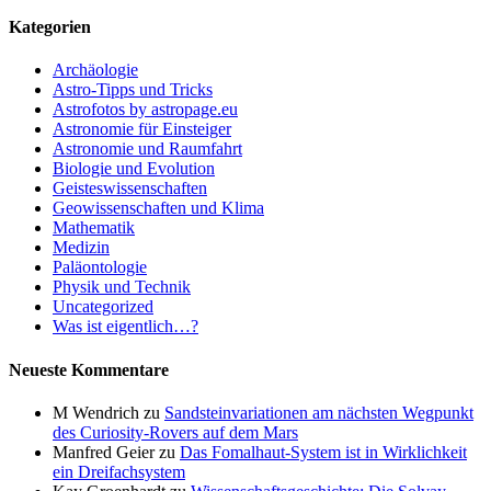
Kategorien
Archäologie
Astro-Tipps und Tricks
Astrofotos by astropage.eu
Astronomie für Einsteiger
Astronomie und Raumfahrt
Biologie und Evolution
Geisteswissenschaften
Geowissenschaften und Klima
Mathematik
Medizin
Paläontologie
Physik und Technik
Uncategorized
Was ist eigentlich…?
Neueste Kommentare
M Wendrich
zu
Sandsteinvariationen am nächsten Wegpunkt
des Curiosity-Rovers auf dem Mars
Manfred Geier
zu
Das Fomalhaut-System ist in Wirklichkeit
ein Dreifachsystem