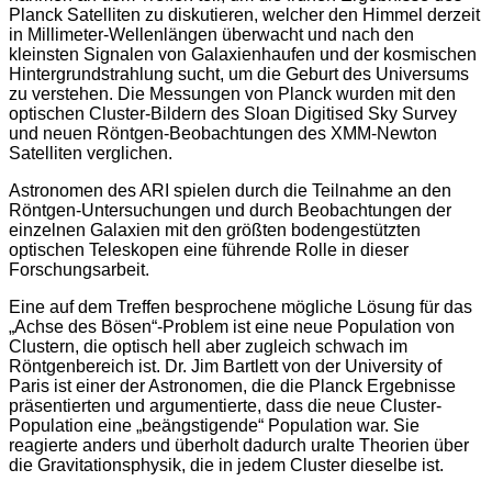
Planck Satelliten zu diskutieren, welcher den Himmel derzeit
in Millimeter-Wellenlängen überwacht und nach den
kleinsten Signalen von Galaxienhaufen und der kosmischen
Hintergrundstrahlung sucht, um die Geburt des Universums
zu verstehen. Die Messungen von Planck wurden mit den
optischen Cluster-Bildern des Sloan Digitised Sky Survey
und neuen Röntgen-Beobachtungen des XMM-Newton
Satelliten verglichen.
Astronomen des ARI spielen durch die Teilnahme an den
Röntgen-Untersuchungen und durch Beobachtungen der
einzelnen Galaxien mit den größten bodengestützten
optischen Teleskopen eine führende Rolle in dieser
Forschungsarbeit.
Eine auf dem Treffen besprochene mögliche Lösung für das
„Achse des Bösen“-Problem ist eine neue Population von
Clustern, die optisch hell aber zugleich schwach im
Röntgenbereich ist. Dr. Jim Bartlett von der University of
Paris ist einer der Astronomen, die die Planck Ergebnisse
präsentierten und argumentierte, dass die neue Cluster-
Population eine „beängstigende“ Population war. Sie
reagierte anders und überholt dadurch uralte Theorien über
die Gravitationsphysik, die in jedem Cluster dieselbe ist.