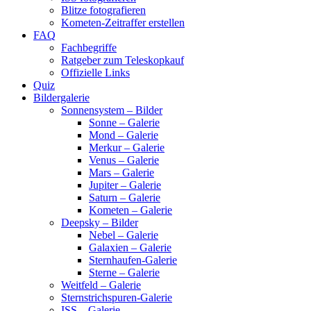
Blitze fotografieren
Kometen-Zeitraffer erstellen
FAQ
Fachbegriffe
Ratgeber zum Teleskopkauf
Offizielle Links
Quiz
Bildergalerie
Sonnensystem – Bilder
Sonne – Galerie
Mond – Galerie
Merkur – Galerie
Venus – Galerie
Mars – Galerie
Jupiter – Galerie
Saturn – Galerie
Kometen – Galerie
Deepsky – Bilder
Nebel – Galerie
Galaxien – Galerie
Sternhaufen-Galerie
Sterne – Galerie
Weitfeld – Galerie
Sternstrichspuren-Galerie
ISS – Galerie