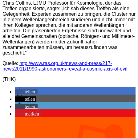
Chris Collins, LJMU Professor für Kosmologie, der das
Treffen organisierte, sagte: „Ich sah dieses Treffen als eine
Gelegenheit, Experten zusammen zu bringen, die Cluster nur
in einem Wellenlängenbereich studieren und nicht immer mit
ihren Kollegen sprechen, die mit anderen Wellenlängen
arbeiten. Die präsentierten Ergebnisse sind unerwartet und
alle drei Gemeinschaften (optische, Röntgen- und Millimeter-
Wellenlängen) werden in der Zukunft näher
zusammenarbeiten müssen, um herauszufinden was
geschieht.“
Quelle:
http://www.ras.org.uk/news-and-press/217-
news2011/1990-astronomers-reveal-a-cosmic-axis-of-evil
(THK)
teilen
teilen
teilen
merken