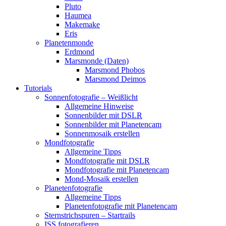
Pluto
Haumea
Makemake
Eris
Planetenmonde
Erdmond
Marsmonde (Daten)
Marsmond Phobos
Marsmond Deimos
Tutorials
Sonnenfotografie – Weißlicht
Allgemeine Hinweise
Sonnenbilder mit DSLR
Sonnenbilder mit Planetencam
Sonnenmosaik erstellen
Mondfotografie
Allgemeine Tipps
Mondfotografie mit DSLR
Mondfotografie mit Planetencam
Mond-Mosaik erstellen
Planetenfotografie
Allgemeine Tipps
Planetenfotografie mit Planetencam
Sternstrichspuren – Startrails
ISS fotografieren