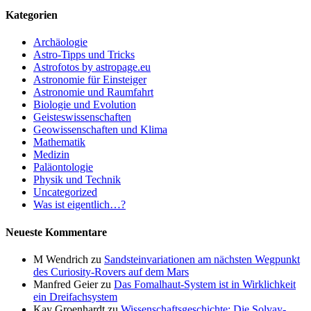
Kategorien
Archäologie
Astro-Tipps und Tricks
Astrofotos by astropage.eu
Astronomie für Einsteiger
Astronomie und Raumfahrt
Biologie und Evolution
Geisteswissenschaften
Geowissenschaften und Klima
Mathematik
Medizin
Paläontologie
Physik und Technik
Uncategorized
Was ist eigentlich…?
Neueste Kommentare
M Wendrich
zu
Sandsteinvariationen am nächsten Wegpunkt
des Curiosity-Rovers auf dem Mars
Manfred Geier
zu
Das Fomalhaut-System ist in Wirklichkeit
ein Dreifachsystem
Kay Groenhardt
zu
Wissenschaftsgeschichte: Die Solvay-