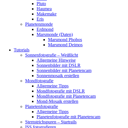
Pluto
Haumea
Makemake
Eris
Planetenmonde
Erdmond
Marsmonde (Daten)
Marsmond Phobos
Marsmond Deimos
Tutorials
Sonnenfotografie – Weißlicht
Allgemeine Hinweise
Sonnenbilder mit DSLR
Sonnenbilder mit Planetencam
Sonnenmosaik erstellen
Mondfotografie
Allgemeine Tipps
Mondfotografie mit DSLR
Mondfotografie mit Planetencam
Mond-Mosaik erstellen
Planetenfotografie
Allgemeine Tipps
Planetenfotografie mit Planetencam
Sternstrichspuren – Startrails
ISS fotografieren