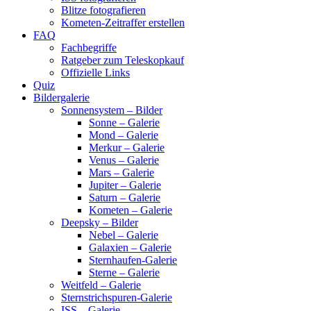
Blitze fotografieren
Kometen-Zeitraffer erstellen
FAQ
Fachbegriffe
Ratgeber zum Teleskopkauf
Offizielle Links
Quiz
Bildergalerie
Sonnensystem – Bilder
Sonne – Galerie
Mond – Galerie
Merkur – Galerie
Venus – Galerie
Mars – Galerie
Jupiter – Galerie
Saturn – Galerie
Kometen – Galerie
Deepsky – Bilder
Nebel – Galerie
Galaxien – Galerie
Sternhaufen-Galerie
Sterne – Galerie
Weitfeld – Galerie
Sternstrichspuren-Galerie
ISS – Galerie