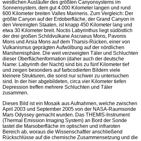
westlichen Ausläufer des größten Canyonsystems im
Sonnensystem, dem gut 4.000 Kilometer langen und rund
600 Kilometer breiten Valles Marineris. Zum Vergleich: Der
größte Canyon auf der Erdoberfläche, der Grand Canyon in
den Vereinigten Staaten, ist knapp 450 Kilometer lang und
etwa 30 Kilometer breit. Noctis Labyrinthus liegt südöstlich
der drei großen Schildvulkane Ascraeus Mons, Pavonis
Mons und Arsia Mons auf dem Tharsis-Rücken, einer von
Vulkanismus geprägten Aufwölbung auf der nördlichen
Marshemisphäre. Die weit verzweigten Täler und Schluchten
dieser Oberflächenformation (daher auch der deutsche
Name: Labyrinth der Nacht) sind bis zu fünf Kilometer tief
und zeigen besonders auf farbcodierten Bildern viele
kleinere Strukturen, die sonst nur schwer zu untersuchen
sind. In der hier abgebildeten, circa vier Kilometer tiefen
Depression treffen mehrere Schluchten und Täler
zusammen.
Dieses Bild ist ein Mosaik aus Aufnahmen, welche zwischen
April 2003 und September 2005 von der NASA-Raumsonde
Mars Odyssey gemacht wurden. Das THEMIS-Instrument
(Thermal Emission Imaging System) an Bord der Sonde
tastet die Marsoberfläche im optischen und infraroten
Bereich ab, woraus die Wissenschaftler anschließend
Rückschlüsse auf die chemische Zusammensetzung und die