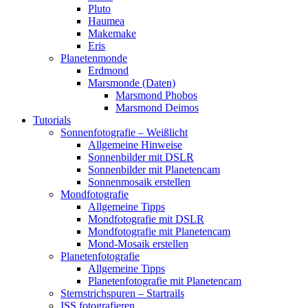
Pluto
Haumea
Makemake
Eris
Planetenmonde
Erdmond
Marsmonde (Daten)
Marsmond Phobos
Marsmond Deimos
Tutorials
Sonnenfotografie – Weißlicht
Allgemeine Hinweise
Sonnenbilder mit DSLR
Sonnenbilder mit Planetencam
Sonnenmosaik erstellen
Mondfotografie
Allgemeine Tipps
Mondfotografie mit DSLR
Mondfotografie mit Planetencam
Mond-Mosaik erstellen
Planetenfotografie
Allgemeine Tipps
Planetenfotografie mit Planetencam
Sternstrichspuren – Startrails
ISS fotografieren