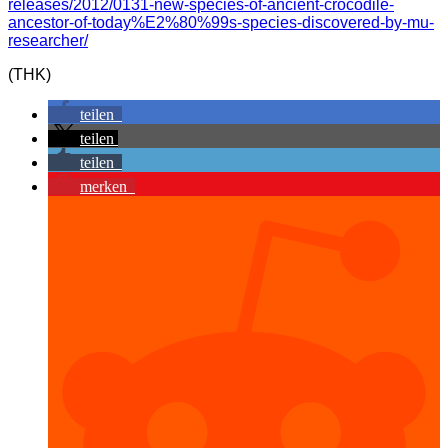
releases/2012/0131-new-species-of-ancient-crocodile-
ancestor-of-today%E2%80%99s-species-discovered-by-mu-
researcher/
(THK)
teilen
teilen
teilen
merken