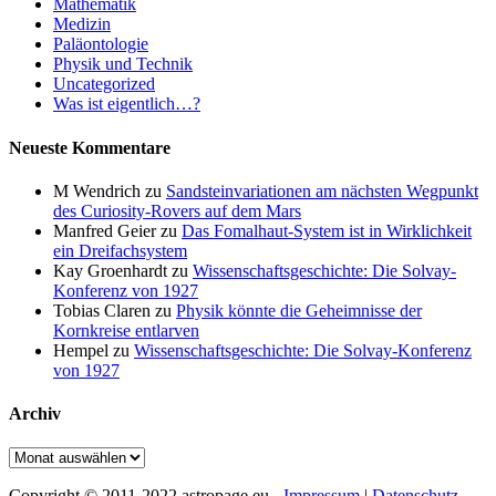
Mathematik
Medizin
Paläontologie
Physik und Technik
Uncategorized
Was ist eigentlich…?
Neueste Kommentare
M Wendrich
zu
Sandsteinvariationen am nächsten Wegpunkt
des Curiosity-Rovers auf dem Mars
Manfred Geier
zu
Das Fomalhaut-System ist in Wirklichkeit
ein Dreifachsystem
Kay Groenhardt
zu
Wissenschaftsgeschichte: Die Solvay-
Konferenz von 1927
Tobias Claren
zu
Physik könnte die Geheimnisse der
Kornkreise entlarven
Hempel
zu
Wissenschaftsgeschichte: Die Solvay-Konferenz
von 1927
Archiv
Archiv
Copyright © 2011-2022 astropage.eu -
Impressum
|
Datenschutz
-