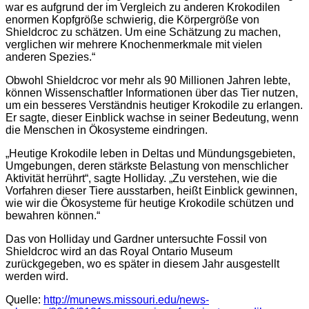
war es aufgrund der im Vergleich zu anderen Krokodilen
enormen Kopfgröße schwierig, die Körpergröße von
Shieldcroc zu schätzen. Um eine Schätzung zu machen,
verglichen wir mehrere Knochenmerkmale mit vielen
anderen Spezies.“
Obwohl Shieldcroc vor mehr als 90 Millionen Jahren lebte,
können Wissenschaftler Informationen über das Tier nutzen,
um ein besseres Verständnis heutiger Krokodile zu erlangen.
Er sagte, dieser Einblick wachse in seiner Bedeutung, wenn
die Menschen in Ökosysteme eindringen.
„Heutige Krokodile leben in Deltas und Mündungsgebieten,
Umgebungen, deren stärkste Belastung von menschlicher
Aktivität herrührt“, sagte Holliday. „Zu verstehen, wie die
Vorfahren dieser Tiere ausstarben, heißt Einblick gewinnen,
wie wir die Ökosysteme für heutige Krokodile schützen und
bewahren können.“
Das von Holliday und Gardner untersuchte Fossil von
Shieldcroc wird an das Royal Ontario Museum
zurückgegeben, wo es später in diesem Jahr ausgestellt
werden wird.
Quelle:
http://munews.missouri.edu/news-