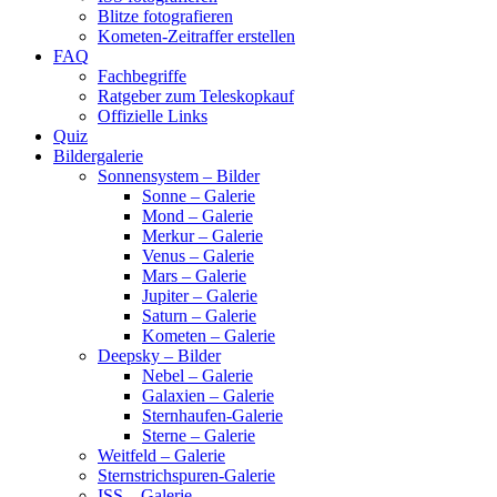
Blitze fotografieren
Kometen-Zeitraffer erstellen
FAQ
Fachbegriffe
Ratgeber zum Teleskopkauf
Offizielle Links
Quiz
Bildergalerie
Sonnensystem – Bilder
Sonne – Galerie
Mond – Galerie
Merkur – Galerie
Venus – Galerie
Mars – Galerie
Jupiter – Galerie
Saturn – Galerie
Kometen – Galerie
Deepsky – Bilder
Nebel – Galerie
Galaxien – Galerie
Sternhaufen-Galerie
Sterne – Galerie
Weitfeld – Galerie
Sternstrichspuren-Galerie
ISS – Galerie