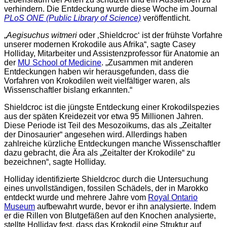
verhindern. Die Entdeckung wurde diese Woche im Journal
PLoS ONE (Public Library of Science)
veröffentlicht.
„
Aegisuchus witmeri
oder ‚Shieldcroc‘ ist der frühste Vorfahre
unserer modernen Krokodile aus Afrika“, sagte Casey
Holliday, Mitarbeiter und Assistenzprofessor für Anatomie an
der
MU School of Medicine
. „Zusammen mit anderen
Entdeckungen haben wir herausgefunden, dass die
Vorfahren von Krokodilen weit vielfältiger waren, als
Wissenschaftler bislang erkannten.“
Shieldcroc ist die jüngste Entdeckung einer Krokodilspezies
aus der späten Kreidezeit vor etwa 95 Millionen Jahren.
Diese Periode ist Teil des Mesozoikums, das als „Zeitalter
der Dinosaurier“ angesehen wird. Allerdings haben
zahlreiche kürzliche Entdeckungen manche Wissenschaftler
dazu gebracht, die Ära als „Zeitalter der Krokodile“ zu
bezeichnen“, sagte Holliday.
Holliday identifizierte Shieldcroc durch die Untersuchung
eines unvollständigen, fossilen Schädels, der in Marokko
entdeckt wurde und mehrere Jahre vom
Royal Ontario
Museum
aufbewahrt wurde, bevor er ihn analysierte. Indem
er die Rillen von Blutgefäßen auf den Knochen analysierte,
stellte Holliday fest, dass das Krokodil eine Struktur auf