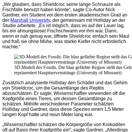
„Wir glauben, dass Shieldcroc seine lange Schnauze als
Fischfalle benutzt haben könnte“, sagte Co-Autor Nick
Gardner, ein Student vor dem ersten akademischen Grad an
der
Marshall University
, der gemeinsam mit Holliday an der
Studie arbeitete. „Es ist möglich, dass es auf der Lauer lag,
bis ein ahnungsloser Fischschwarm vor ihm war. Dann,
wenn er nah genug war, öffnete Shieldcroc einfach sein Maul
und fraß sie ohne Mühe, was starke Kiefer nicht erforderlich
machte.“
3D-Modell des Fossils. Die blau gefärbte Region stellt das Geh
repräsentiert Hauptnervenstränge (University of Missouri)
Zusätzlich analysierte Holliday den Schädel und das Gehirn
von Shieldcroc, um die Gesamtlänge des Reptils
abzuschätzen. Er sagte, Wissenschaftler verwenden oft die
Kopfgröße eines Tieres, um dessen Gesamtlänge zu
schätzen. Mithilfe verschiedener Parameter schätzten
Holliday und Gardner, dass diese Spezies einen 1,5 Meter
langen Kopf hatte und neun Meter lang war.
„Wissenschaftler schätzen die Körpergröße von Krokodilen
oft auf Basis ihrer Kopfgröße ein“, sagte Gardner. „Allerdings