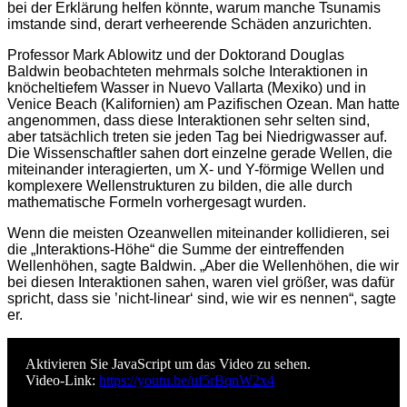
bei der Erklärung helfen könnte, warum manche Tsunamis
imstande sind, derart verheerende Schäden anzurichten.
Professor Mark Ablowitz und der Doktorand Douglas
Baldwin beobachteten mehrmals solche Interaktionen in
knöcheltiefem Wasser in Nuevo Vallarta (Mexiko) und in
Venice Beach (Kalifornien) am Pazifischen Ozean. Man hatte
angenommen, dass diese Interaktionen sehr selten sind,
aber tatsächlich treten sie jeden Tag bei Niedrigwasser auf.
Die Wissenschaftler sahen dort einzelne gerade Wellen, die
miteinander interagierten, um X- und Y-förmige Wellen und
komplexere Wellenstrukturen zu bilden, die alle durch
mathematische Formeln vorhergesagt wurden.
Wenn die meisten Ozeanwellen miteinander kollidieren, sei
die „Interaktions-Höhe“ die Summe der eintreffenden
Wellenhöhen, sagte Baldwin. „Aber die Wellenhöhen, die wir
bei diesen Interaktionen sahen, waren viel größer, was dafür
spricht, dass sie ’nicht-linear‘ sind, wie wir es nennen“, sagte
er.
Aktivieren Sie JavaScript um das Video zu sehen.
Video-Link:
https://youtu.be/uf5rBqnW2x4