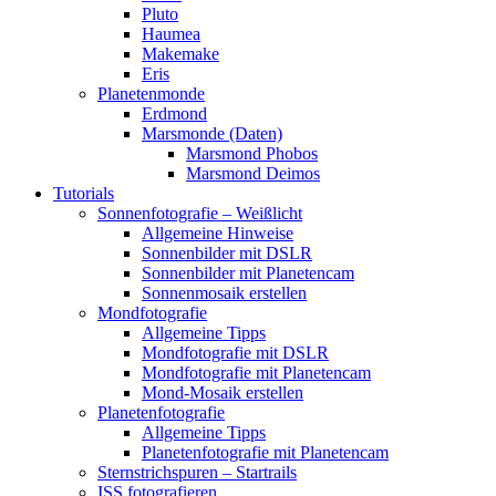
Pluto
Haumea
Makemake
Eris
Planetenmonde
Erdmond
Marsmonde (Daten)
Marsmond Phobos
Marsmond Deimos
Tutorials
Sonnenfotografie – Weißlicht
Allgemeine Hinweise
Sonnenbilder mit DSLR
Sonnenbilder mit Planetencam
Sonnenmosaik erstellen
Mondfotografie
Allgemeine Tipps
Mondfotografie mit DSLR
Mondfotografie mit Planetencam
Mond-Mosaik erstellen
Planetenfotografie
Allgemeine Tipps
Planetenfotografie mit Planetencam
Sternstrichspuren – Startrails
ISS fotografieren