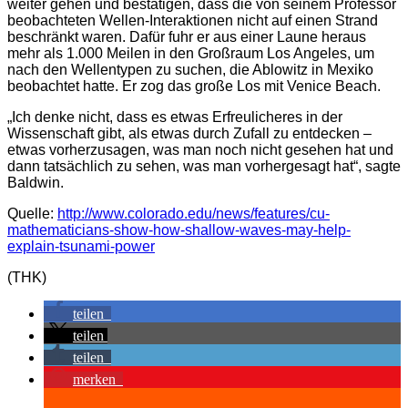
weiter gehen und bestätigen, dass die von seinem Professor
beobachteten Wellen-Interaktionen nicht auf einen Strand
beschränkt waren. Dafür fuhr er aus einer Laune heraus
mehr als 1.000 Meilen in den Großraum Los Angeles, um
nach den Wellentypen zu suchen, die Ablowitz in Mexiko
beobachtet hatte. Er zog das große Los mit Venice Beach.
„Ich denke nicht, dass es etwas Erfreulicheres in der
Wissenschaft gibt, als etwas durch Zufall zu entdecken –
etwas vorherzusagen, was man noch nicht gesehen hat und
dann tatsächlich zu sehen, was man vorhergesagt hat“, sagte
Baldwin.
Quelle:
http://www.colorado.edu/news/features/cu-
mathematicians-show-how-shallow-waves-may-help-
explain-tsunami-power
(THK)
teilen
teilen
teilen
merken