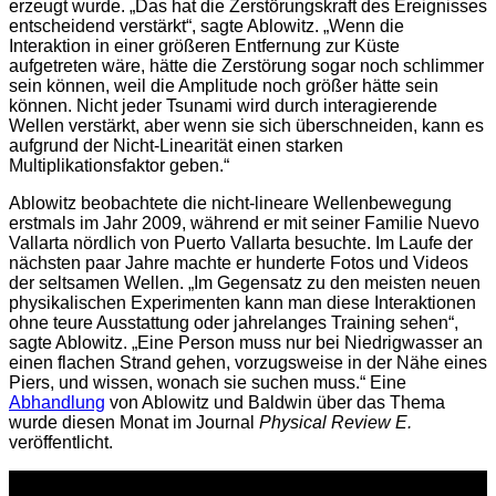
erzeugt wurde. „Das hat die Zerstörungskraft des Ereignisses
entscheidend verstärkt“, sagte Ablowitz. „Wenn die
Interaktion in einer größeren Entfernung zur Küste
aufgetreten wäre, hätte die Zerstörung sogar noch schlimmer
sein können, weil die Amplitude noch größer hätte sein
können. Nicht jeder Tsunami wird durch interagierende
Wellen verstärkt, aber wenn sie sich überschneiden, kann es
aufgrund der Nicht-Linearität einen starken
Multiplikationsfaktor geben.“
Ablowitz beobachtete die nicht-lineare Wellenbewegung
erstmals im Jahr 2009, während er mit seiner Familie Nuevo
Vallarta nördlich von Puerto Vallarta besuchte. Im Laufe der
nächsten paar Jahre machte er hunderte Fotos und Videos
der seltsamen Wellen. „Im Gegensatz zu den meisten neuen
physikalischen Experimenten kann man diese Interaktionen
ohne teure Ausstattung oder jahrelanges Training sehen“,
sagte Ablowitz. „Eine Person muss nur bei Niedrigwasser an
einen flachen Strand gehen, vorzugsweise in der Nähe eines
Piers, und wissen, wonach sie suchen muss.“ Eine
Abhandlung
von Ablowitz und Baldwin über das Thema
wurde diesen Monat im Journal
Physical Review E.
veröffentlicht.