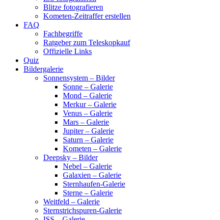
Blitze fotografieren
Kometen-Zeitraffer erstellen
FAQ
Fachbegriffe
Ratgeber zum Teleskopkauf
Offizielle Links
Quiz
Bildergalerie
Sonnensystem – Bilder
Sonne – Galerie
Mond – Galerie
Merkur – Galerie
Venus – Galerie
Mars – Galerie
Jupiter – Galerie
Saturn – Galerie
Kometen – Galerie
Deepsky – Bilder
Nebel – Galerie
Galaxien – Galerie
Sternhaufen-Galerie
Sterne – Galerie
Weitfeld – Galerie
Sternstrichspuren-Galerie
ISS – Galerie