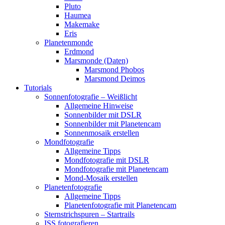
Pluto
Haumea
Makemake
Eris
Planetenmonde
Erdmond
Marsmonde (Daten)
Marsmond Phobos
Marsmond Deimos
Tutorials
Sonnenfotografie – Weißlicht
Allgemeine Hinweise
Sonnenbilder mit DSLR
Sonnenbilder mit Planetencam
Sonnenmosaik erstellen
Mondfotografie
Allgemeine Tipps
Mondfotografie mit DSLR
Mondfotografie mit Planetencam
Mond-Mosaik erstellen
Planetenfotografie
Allgemeine Tipps
Planetenfotografie mit Planetencam
Sternstrichspuren – Startrails
ISS fotografieren