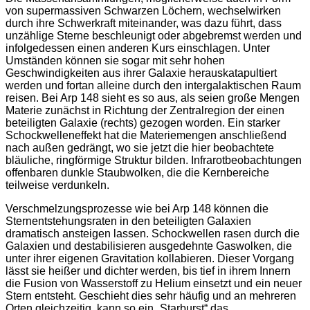
von supermassiven Schwarzen Löchern, wechselwirken
durch ihre Schwerkraft miteinander, was dazu führt, dass
unzählige Sterne beschleunigt oder abgebremst werden und
infolgedessen einen anderen Kurs einschlagen. Unter
Umständen können sie sogar mit sehr hohen
Geschwindigkeiten aus ihrer Galaxie herauskatapultiert
werden und fortan alleine durch den intergalaktischen Raum
reisen. Bei Arp 148 sieht es so aus, als seien große Mengen
Materie zunächst in Richtung der Zentralregion der einen
beteiligten Galaxie (rechts) gezogen worden. Ein starker
Schockwelleneffekt hat die Materiemengen anschließend
nach außen gedrängt, wo sie jetzt die hier beobachtete
bläuliche, ringförmige Struktur bilden. Infrarotbeobachtungen
offenbaren dunkle Staubwolken, die die Kernbereiche
teilweise verdunkeln.
Verschmelzungsprozesse wie bei Arp 148 können die
Sternentstehungsraten in den beteiligten Galaxien
dramatisch ansteigen lassen. Schockwellen rasen durch die
Galaxien und destabilisieren ausgedehnte Gaswolken, die
unter ihrer eigenen Gravitation kollabieren. Dieser Vorgang
lässt sie heißer und dichter werden, bis tief in ihrem Innern
die Fusion von Wasserstoff zu Helium einsetzt und ein neuer
Stern entsteht. Geschieht dies sehr häufig und an mehreren
Orten gleichzeitig, kann so ein „Starburst“ das