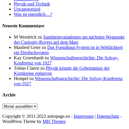
Physik und Technik
Uncategorized
Was ist eigentlich…?
Neueste Kommentare
M Wendrich
zu
Sandsteinvariationen am nächsten Wegpunkt
des Curiosity-Rovers auf dem Mars
Manfred Geier
zu
Das Fomalhaut-System ist in Wirklichkeit
ein Dreifachsystem
Kay Groenhardt
zu
Wissenschaftsgeschichte: Die Solvay-
Konferenz von 1927
Tobias Claren
zu
Physik könnte die Geheimnisse der
Kornkreise entlarven
Hempel
zu
Wissenschaftsgeschichte: Die Solvay-Konferenz
von 1927
Archiv
Archiv
Copyright © 2011-2022 astropage.eu -
Impressum
|
Datenschutz
-
WordPress Theme by
MH Themes