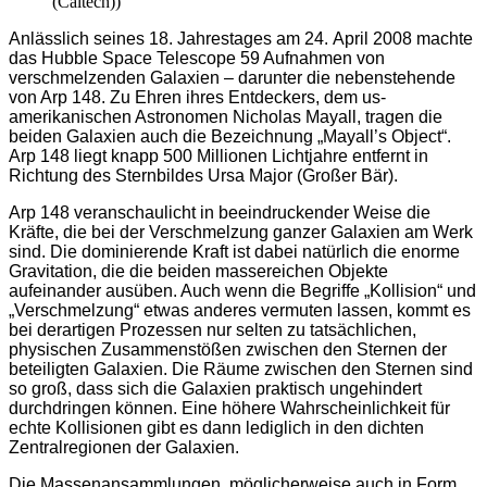
(Caltech))
Anlässlich seines 18. Jahrestages am 24. April 2008 machte
das Hubble Space Telescope 59 Aufnahmen von
verschmelzenden Galaxien – darunter die nebenstehende
von Arp 148. Zu Ehren ihres Entdeckers, dem us-
amerikanischen Astronomen Nicholas Mayall, tragen die
beiden Galaxien auch die Bezeichnung „Mayall’s Object“.
Arp 148 liegt knapp 500 Millionen Lichtjahre entfernt in
Richtung des Sternbildes Ursa Major (Großer Bär).
Arp 148 veranschaulicht in beeindruckender Weise die
Kräfte, die bei der Verschmelzung ganzer Galaxien am Werk
sind. Die dominierende Kraft ist dabei natürlich die enorme
Gravitation, die die beiden massereichen Objekte
aufeinander ausüben. Auch wenn die Begriffe „Kollision“ und
„Verschmelzung“ etwas anderes vermuten lassen, kommt es
bei derartigen Prozessen nur selten zu tatsächlichen,
physischen Zusammenstößen zwischen den Sternen der
beteiligten Galaxien. Die Räume zwischen den Sternen sind
so groß, dass sich die Galaxien praktisch ungehindert
durchdringen können. Eine höhere Wahrscheinlichkeit für
echte Kollisionen gibt es dann lediglich in den dichten
Zentralregionen der Galaxien.
Die Massenansammlungen, möglicherweise auch in Form