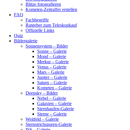
Blitze fotografieren
Kometen-Zeitraffer erstellen
FAQ
Fachbegriffe
Ratgeber zum Teleskopkauf
Offizielle Links
Quiz
Bildergalerie
Sonnensystem – Bilder
Sonne – Galerie
Mond – Galerie
Merkur – Galerie
Venus – Galerie
Mars – Galerie
Jupiter – Galerie
Saturn – Galerie
Kometen – Galerie
Deepsky – Bilder
Nebel – Galerie
Galaxien – Galerie
Sternhaufen-Galerie
Sterne – Galerie
Weitfeld – Galerie
Sternstrichspuren-Galerie
ISS – Galerie