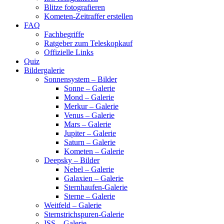
Blitze fotografieren
Kometen-Zeitraffer erstellen
FAQ
Fachbegriffe
Ratgeber zum Teleskopkauf
Offizielle Links
Quiz
Bildergalerie
Sonnensystem – Bilder
Sonne – Galerie
Mond – Galerie
Merkur – Galerie
Venus – Galerie
Mars – Galerie
Jupiter – Galerie
Saturn – Galerie
Kometen – Galerie
Deepsky – Bilder
Nebel – Galerie
Galaxien – Galerie
Sternhaufen-Galerie
Sterne – Galerie
Weitfeld – Galerie
Sternstrichspuren-Galerie
ISS – Galerie