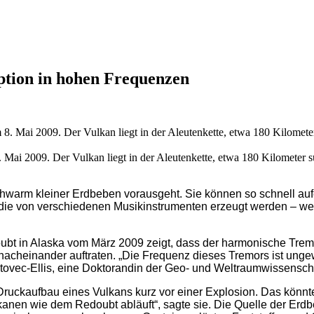
ption in hohen Frequenzen
 Mai 2009. Der Vulkan liegt in der Aleutenkette, etwa 180 Kilometer
warm kleiner Erdbeben vorausgeht. Sie können so schnell aufei
 die von verschiedenen Musikinstrumenten erzeugt werden – we
bt in Alaska vom März 2009 zeigt, dass der harmonische Tremo
n nacheinander auftraten. „Die Frequenz dieses Tremors ist ung
Hotovec-Ellis, eine Doktorandin der Geo- und Weltraumwissensch
 Druckaufbau eines Vulkans kurz vor einer Explosion. Das könnte
kanen wie dem Redoubt abläuft“, sagte sie. Die Quelle der Erd