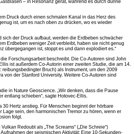
 Gasblasen – in Resonanz gerät, während es durch dünne
hem Druck durch einen schmalen Kanal in das Herz des
genug ist, um es nach oben zu drücken, wo es wieder
nd sich der Druck aufbaut, werden die Erdbeben schwächer
dem Erdbeben weniger Zeit verbleibt, haben sie nicht genug
z übergegangen ist, stoppt es und dann explodiert es.“
e die Forschungsarbeit beschreibt. Die Co-Autoren sind John
lis ist außerdem Co-Autorin einer zweiten Studie, die am 14.
wa: reibungsbedingter Bruch) als Instrument, um den 2009
a von der Stanford University. Weitere Co-Autoren sind
die in Nature Geoscience. „Wir denken, dass die Pause
 entlang schieben“, sagte Hotovec-Ellis.
a 30 Hertz anstieg. Für Menschen beginnt der hörbare
er Lage sein, den harmonischen Tremor zu hören, wenn er
sion folgt.
Vulkan Redoubt als „The Screams“ („Die Schreie“)
ei Aufnahmen der seismischen Aktivität: Eine 10-Sekunden-