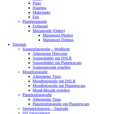
Pluto
Haumea
Makemake
Eris
Planetenmonde
Erdmond
Marsmonde (Daten)
Marsmond Phobos
Marsmond Deimos
Tutorials
Sonnenfotografie – Weißlicht
Allgemeine Hinweise
Sonnenbilder mit DSLR
Sonnenbilder mit Planetencam
Sonnenmosaik erstellen
Mondfotografie
Allgemeine Tipps
Mondfotografie mit DSLR
Mondfotografie mit Planetencam
Mond-Mosaik erstellen
Planetenfotografie
Allgemeine Tipps
Planetenfotografie mit Planetencam
Sternstrichspuren – Startrails
ISS fotografieren