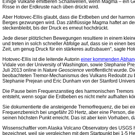
Einige Vulkane emittieren Schallwellen, wenn Magma – ein 
Risse in der Erdkruste nach üben drückt wird.
Aber Hotovec-Ellis glaubt, dass die Erdbeben und der harmo
Berges gezwungen wird. Das zähflüssige Magma haftet an der 
steckenbleibt, bis der Druck es erneut hochdrückt.
Jede dieser plötzlichen Bewegungen resultiere in einem klei
und treten in solch schneller Abfolge auf, dass sie in einen
Zeit, um genug Druck für ein stärkeres aufzubauen“, sagte Ho
Hotovec-Ellis ist die leitende Autorin
einer kommenden Abhan
Vidale von der University of Washington, sowie Stephanie Pr
Juli 2013 online in
Nature Geoscience
veröffentlicht wurde. D
beobachteten Tremor-Mechanismus des Vulkans Redoubt zu beurt
Stephanie Prejean und Eric Dunham von der Stanford Universi
Die Pause beim Frequenzanstieg des harmonischen Tremors ku
entsteht, wenn sogar die Erdbeben es nicht mehr aufhalten kö
Sie dokumentierte die ansteigende Tremorfrequenz, die bei e
Frequenzbereich bei ungefähr 20 Hertz, aber eine Person, di
seinen höchsten Punkt erreicht. Das ist aber kein Vorhaben, d
Wissenschaftler vom Alaska Volcano Observatory des USGS h
bezeichnet, weil sie vergleichen mit dem Startpunkt bei 1-5 