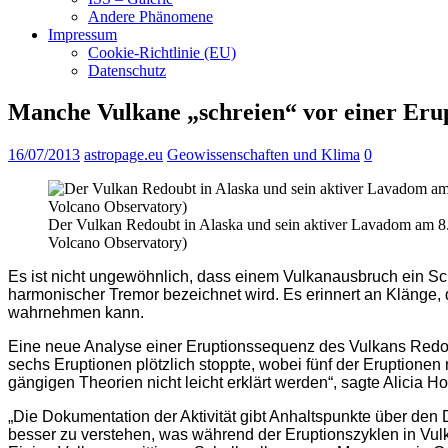
Andere Phänomene
Impressum
Cookie-Richtlinie (EU)
Datenschutz
Manche Vulkane „schreien“ vor einer Eru
16/07/2013
astropage.eu
Geowissenschaften und Klima
0
Der Vulkan Redoubt in Alaska und sein aktiver Lavadom am 8.
Volcano Observatory)
Es ist nicht ungewöhnlich, dass einem Vulkanausbruch ein Sch
harmonischer Tremor bezeichnet wird. Es erinnert an Klänge,
wahrnehmen kann.
Eine neue Analyse einer Eruptionssequenz des Vulkans Redou
sechs Eruptionen plötzlich stoppte, wobei fünf der Eruptione
gängigen Theorien nicht leicht erklärt werden“, sagte Alicia 
„Die Dokumentation der Aktivität gibt Anhaltspunkte über den
besser zu verstehen, was während der Eruptionszyklen in Vul