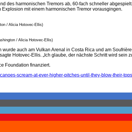
d des harmonischen Tremors ab, 60-fach schneller abgespielt
ten Explosion mit einem harmonischen Tremor vorausgingen.
n / Alicia Hotovec-Ellis)
hington / Alicia Hotovec-Ellis)
 wurde auch am Vulkan Arenal in Costa Rica und am Soufrière Hi
ft“, sagte Hotovec-Ellis. „Ich glaube, der nächste Schritt wird se
e Foundation finanziert.
noes-scream-at-ever-higher-pitches-until-they-blow-their-tops