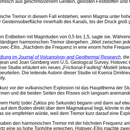
Gemisch aus geschmolzenem Gestein, gelösten Feststoffen und
nische Tremor in diesem Fall entstehen, wenn Magma unter ho
Gesteinsoberfläche innerhalb des Kanals, bis der Druck groß 
nen Erdbeben mit Magnituden von 0,5 bis 1,5, sagte sie. Währe
 beständigen harmonischen Tremor übergehen. „Weil zwischen je
tovec-Ellis. „Nachdem die Frequenz in eine enorm hohe Frequen
dlung im
Journal of Volcanology and Geothermal Research
, di
ejean und Joan Gomberg vom U.S. Geological Survey. Hotovec-El
iese Studie erläutert ein neues „Frictional-Faulting“-Modell (et
eilen. Die leitende Autorin dieser Studie ist Ksenia Dmitriev
ty.
rz vor der vulkanischen Explosion ist das Hauptthema der Stu
nnen und die beiden Seiten des Risses sich langsam aneinander
inem Hertz (oder Zyklus pro Sekunde) begann und dann auf etw
e auf dem Boden direkt über dem Magmakanal liegt, könnte in d
as sie empfehlen würde, weil dem Tremor kurz darauf eine Explo
aben den harmonischen Tremor mit der höchsten Frequenz am 
Hertz eine so hohe Tonhöhe erreichen. Hotovec-Ellis machte zw