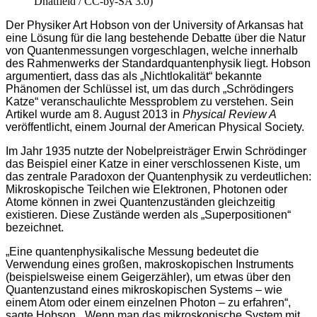
Dhatfield / CC-by-SA 3.0)
Der Physiker Art Hobson von der University of Arkansas hat
eine Lösung für die lang bestehende Debatte über die Natur
von Quantenmessungen vorgeschlagen, welche innerhalb
des Rahmenwerks der Standardquantenphysik liegt. Hobson
argumentiert, dass das als „Nichtlokalität“ bekannte
Phänomen der Schlüssel ist, um das durch „Schrödingers
Katze“ veranschaulichte Messproblem zu verstehen. Sein
Artikel wurde am 8. August 2013 in
Physical Review A
veröffentlicht, einem Journal der American Physical Society.
Im Jahr 1935 nutzte der Nobelpreisträger Erwin Schrödinger
das Beispiel einer Katze in einer verschlossenen Kiste, um
das zentrale Paradoxon der Quantenphysik zu verdeutlichen:
Mikroskopische Teilchen wie Elektronen, Photonen oder
Atome können in zwei Quantenzuständen gleichzeitig
existieren. Diese Zustände werden als „Superpositionen“
bezeichnet.
„Eine quantenphysikalische Messung bedeutet die
Verwendung eines großen, makroskopischen Instruments
(beispielsweise einem Geigerzähler), um etwas über den
Quantenzustand eines mikroskopischen Systems – wie
einem Atom oder einem einzelnen Photon – zu erfahren“,
sagte Hobson. „Wenn man das mikroskopische System mit