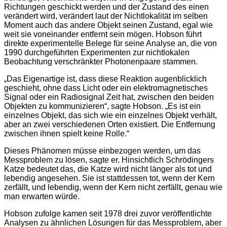
Richtungen geschickt werden und der Zustand des einen
verändert wird, verändert laut der Nichtlokalität im selben
Moment auch das andere Objekt seinen Zustand, egal wie
weit sie voneinander entfernt sein mögen. Hobson führt
direkte experimentelle Belege für seine Analyse an, die von
1990 durchgeführten Experimenten zur nichtlokalen
Beobachtung verschränkter Photonenpaare stammen.
„Das Eigenartige ist, dass diese Reaktion augenblicklich
geschieht, ohne dass Licht oder ein elektromagnetisches
Signal oder ein Radiosignal Zeit hat, zwischen den beiden
Objekten zu kommunizieren“, sagte Hobson. „Es ist ein
einzelnes Objekt, das sich wie ein einzelnes Objekt verhält,
aber an zwei verschiedenen Orten existiert. Die Entfernung
zwischen ihnen spielt keine Rolle.“
Dieses Phänomen müsse einbezogen werden, um das
Messproblem zu lösen, sagte er. Hinsichtlich Schrödingers
Katze bedeutet das, die Katze wird nicht länger als tot und
lebendig angesehen. Sie ist stattdessen tot, wenn der Kern
zerfällt, und lebendig, wenn der Kern nicht zerfällt, genau wie
man erwarten würde.
Hobson zufolge kamen seit 1978 drei zuvor veröffentlichte
Analysen zu ähnlichen Lösungen für das Messproblem, aber