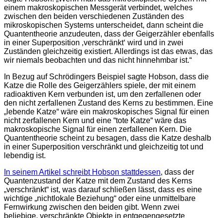
einem makroskopischen Messgerät verbindet, welches
zwischen den beiden verschiedenen Zuständen des
mikroskopischen Systems unterscheidet, dann scheint die
Quantentheorie anzudeuten, dass der Geigerzähler ebenfalls
in einer Superposition ‚verschränkt‘ wird und in zwei
Zuständen gleichzeitig existiert. Allerdings ist das etwas, das
wir niemals beobachten und das nicht hinnehmbar ist.“
In Bezug auf Schrödingers Beispiel sagte Hobson, dass die
Katze die Rolle des Geigerzählers spiele, der mit einem
radioaktiven Kern verbunden ist, um den zerfallenen oder
den nicht zerfallenen Zustand des Kerns zu bestimmen. Eine
„lebende Katze“ wäre ein makroskopisches Signal für einen
nicht zerfallenen Kern und eine “tote Katze“ wäre das
makroskopische Signal für einen zerfallenen Kern. Die
Quantentheorie scheint zu besagen, dass die Katze deshalb
in einer Superposition verschränkt und gleichzeitig tot und
lebendig ist.
In seinem Artikel schreibt Hobson stattdessen
, dass der
Quantenzustand der Katze mit dem Zustand des Kerns
„verschränkt“ ist, was darauf schließen lässt, dass es eine
wichtige „nichtlokale Beziehung“ oder eine unmittelbare
Fernwirkung zwischen den beiden gibt. Wenn zwei
beliebige, verschränkte Objekte in entgegengesetzte