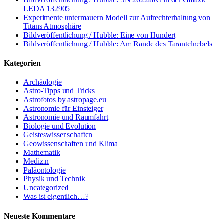
LEDA 132905
Experimente untermauern Modell zur Aufrechterhaltung von
Titans Atmosphäre
Bildveröffentlichung / Hubble: Eine von Hundert
Bildveröffentlichung / Hubble: Am Rande des Tarantelnebels
Kategorien
Archäologie
Astro-Tipps und Tricks
Astrofotos by astropage.eu
Astronomie für Einsteiger
Astronomie und Raumfahrt
Biologie und Evolution
Geisteswissenschaften
Geowissenschaften und Klima
Mathematik
Medizin
Paläontologie
Physik und Technik
Uncategorized
Was ist eigentlich…?
Neueste Kommentare