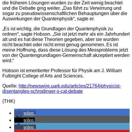
die früheren Lösungen wurden zu der Zeit wenig beachtet
und die Debatte ging weiter. „Das führt zu Verwirrung und
sogar zu pseudowissenschaftlichen Behauptungen über die
Auswirkungen der Quantenphysik“, sagte er.
„Es ist wichtig, die Grundlagen der Quantenphysik zu
ordnen“, sagte Hobson. „Sie ist jetzt mehr als ein Jahrhundert
alt und es hat diese Theorien gegeben, aber sie wurden
nicht beachtet oder nicht ernst genug genommen. Es ist
meine Hoffnung, dass diese Lösung des Messproblems jetzt
von der Quantengrundlagen-Gemeinschaft akzeptiert werden
wird.“
Hobson ist emeritierter Professor für Physik am J. William
Fulbright College of Arts and Sciences.
Quelle:
http://newswire.uark.edu/articles/21764/physicist-
disentangles-schrodinger-s-cat-debate
(THK)
teilen
teilen
teilen