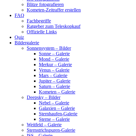
Blitze fotografieren
Kometen-Zeitraffer erstellen
FAQ
Fachbegriffe
Ratgeber zum Teleskopkauf
Offizielle Links
Quiz
Bildergalerie
Sonnensystem – Bilder
Sonne – Galerie
Mond – Galerie
Merkur – Galerie
Venus – Galerie
Mars – Galerie
Jupiter – Galerie
Saturn – Galerie
Kometen – Galerie
Deepsky – Bilder
Nebel – Galerie
Galaxien – Galerie
Sternhaufen-Galerie
Sterne – Galerie
Weitfeld – Galerie
Sternstrichspuren-Galerie
ISS – Galerie