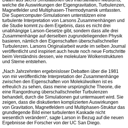
welche die Auswirkungen der Eigengravitation, Turbulenzen,
Magnetfelder und Multiphasen-Thermodynamik umfassten.
Die Supercomputer-Simulationen unterstützen eine
turbulente Interpretation von Larsons Zusammenhängen und
die Studie kommt zu dem Ergebnis, dass es nicht drei
unabhängige Larson-Gesetze gibt, sondern dass alle drei
Zusammenhänge auf derselben zugrundeliegenden Physik
basieren, nämlich den Eigenschaften überschallschneller
Turbulenzen. Larsons Originalarbeit wurde im selben Journal
veröffentlicht und inspiriert auch heute noch neue Fortschritte
beim Verständnis dessen, wie molekulare Wolkenstrukturen
und Sterne entstehen.
„Nach Jahrzehnten ergebnisloser Debatten über die 1981
von mir veröffentlichte Interpretation der Zusammenhänge
zwischen den Eigenschaften von Molekülwolken ist es
erfreulich zu sehen, dass meine ursprüngliche Theorie, die
eine Rangordnung überschallschneller Turbulenzen
behandelt, durch die Simulationen gut untermauert wird. Sie
zeigen, dass die diskutierten komplizierten Auswirkungen
von Gravitation, Magnetfeldern und Multiphasen-Struktur das
grundlegende Bild einer turbulenten Kaskade nicht
wesentlich verändern“, sagte Larson in Bezug auf die neuen
Ergebnisse der Forscher von der UC San Diego.