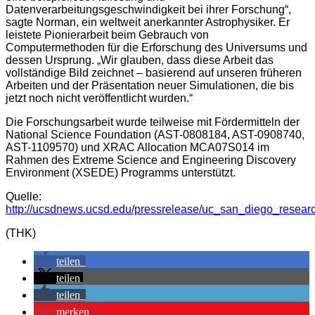
Datenverarbeitungsgeschwindigkeit bei ihrer Forschung“,
sagte Norman, ein weltweit anerkannter Astrophysiker. Er
leistete Pionierarbeit beim Gebrauch von
Computermethoden für die Erforschung des Universums und
dessen Ursprung. „Wir glauben, dass diese Arbeit das
vollständige Bild zeichnet – basierend auf unseren früheren
Arbeiten und der Präsentation neuer Simulationen, die bis
jetzt noch nicht veröffentlicht wurden.“
Die Forschungsarbeit wurde teilweise mit Fördermitteln der
National Science Foundation (AST-0808184, AST-0908740,
AST-1109570) und XRAC Allocation MCA07S014 im
Rahmen des Extreme Science and Engineering Discovery
Environment (XSEDE) Programms unterstützt.
Quelle:
http://ucsdnews.ucsd.edu/pressrelease/uc_san_diego_resear
(THK)
teilen
teilen
teilen
merken