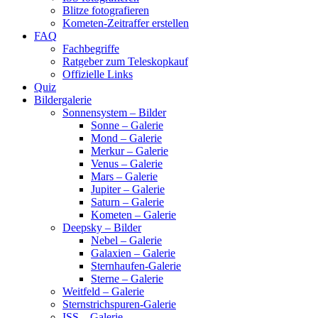
Blitze fotografieren
Kometen-Zeitraffer erstellen
FAQ
Fachbegriffe
Ratgeber zum Teleskopkauf
Offizielle Links
Quiz
Bildergalerie
Sonnensystem – Bilder
Sonne – Galerie
Mond – Galerie
Merkur – Galerie
Venus – Galerie
Mars – Galerie
Jupiter – Galerie
Saturn – Galerie
Kometen – Galerie
Deepsky – Bilder
Nebel – Galerie
Galaxien – Galerie
Sternhaufen-Galerie
Sterne – Galerie
Weitfeld – Galerie
Sternstrichspuren-Galerie
ISS – Galerie