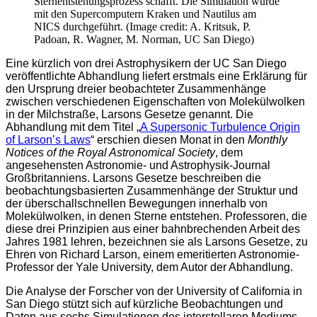
Sternentstehungsprozess schafft. Die Simulation wurde
mit den Supercomputern Kraken und Nautilus am
NICS durchgeführt. (Image credit: A. Kritsuk, P.
Padoan, R. Wagner, M. Norman, UC San Diego)
Eine kürzlich von drei Astrophysikern der UC San Diego
veröffentlichte Abhandlung liefert erstmals eine Erklärung für
den Ursprung dreier beobachteter Zusammenhänge
zwischen verschiedenen Eigenschaften von Molekülwolken
in der Milchstraße, Larsons Gesetze genannt. Die
Abhandlung mit dem Titel „
A Supersonic Turbulence Origin
of Larson’s Laws
“ erschien diesen Monat in den
Monthly
Notices of the Royal Astronomical Society
, dem
angesehensten Astronomie- und Astrophysik-Journal
Großbritanniens. Larsons Gesetze beschreiben die
beobachtungsbasierten Zusammenhänge der Struktur und
der überschallschnellen Bewegungen innerhalb von
Molekülwolken, in denen Sterne entstehen. Professoren, die
diese drei Prinzipien aus einer bahnbrechenden Arbeit des
Jahres 1981 lehren, bezeichnen sie als Larsons Gesetze, zu
Ehren von Richard Larson, einem emeritierten Astronomie-
Professor der Yale University, dem Autor der Abhandlung.
Die Analyse der Forscher von der University of California in
San Diego stützt sich auf kürzliche Beobachtungen und
Daten aus sechs Simulationen des interstellaren Mediums,