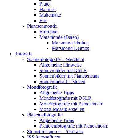
Pluto
Haumea
Makemake
Eris
Planetenmonde
Erdmond
Marsmonde (Daten)
Marsmond Phobos
Marsmond Deimos
Tutorials
Sonnenfotografie – Weißlicht
Allgemeine Hinweise
Sonnenbilder mit DSLR
Sonnenbilder mit Planetencam
Sonnenmosaik erstellen
Mondfotografie
Allgemeine Tipps
Mondfotografie mit DSLR
Mondfotografie mit Planetencam
Mond-Mosaik erstellen
Planetenfotografie
Allgemeine Tipps
Planetenfotografie mit Planetencam
Sternstrichspuren – Startrails
ISS fotografieren