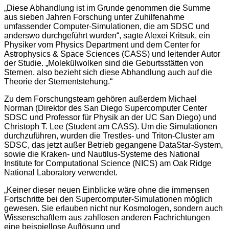
„Diese Abhandlung ist im Grunde genommen die Summe
aus sieben Jahren Forschung unter Zuhilfenahme
umfassender Computer-Simulationen, die am SDSC und
anderswo durchgeführt wurden“, sagte Alexei Kritsuk, ein
Physiker vom Physics Department und dem Center for
Astrophysics & Space Sciences (CASS) und leitender Autor
der Studie. „Molekülwolken sind die Geburtsstätten von
Sternen, also bezieht sich diese Abhandlung auch auf die
Theorie der Sternentstehung.“
Zu dem Forschungsteam gehören außerdem Michael
Norman (Direktor des San Diego Supercomputer Center
SDSC und Professor für Physik an der UC San Diego) und
Christoph T. Lee (Student am CASS). Um die Simulationen
durchzuführen, wurden die Trestles- und Triton-Cluster am
SDSC, das jetzt außer Betrieb gegangene DataStar-System,
sowie die Kraken- und Nautilus-Systeme des National
Institute for Computational Science (NICS) am Oak Ridge
National Laboratory verwendet.
„Keiner dieser neuen Einblicke wäre ohne die immensen
Fortschritte bei den Supercomputer-Simulationen möglich
gewesen. Sie erlauben nicht nur Kosmologen, sondern auch
Wissenschaftlern aus zahllosen anderen Fachrichtungen
eine beispiellose Auflösung und