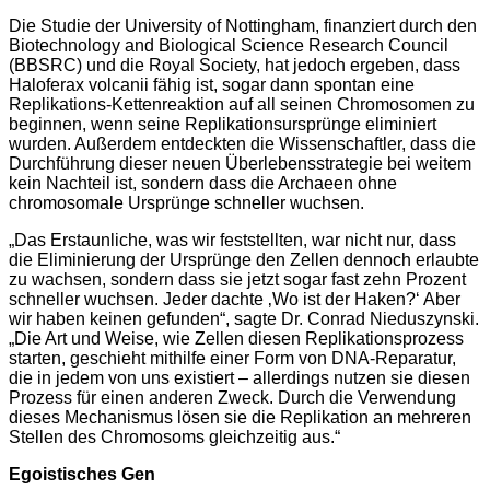
Die Studie der University of Nottingham, finanziert durch den
Biotechnology and Biological Science Research Council
(BBSRC) und die Royal Society, hat jedoch ergeben, dass
Haloferax volcanii fähig ist, sogar dann spontan eine
Replikations-Kettenreaktion auf all seinen Chromosomen zu
beginnen, wenn seine Replikationsursprünge eliminiert
wurden. Außerdem entdeckten die Wissenschaftler, dass die
Durchführung dieser neuen Überlebensstrategie bei weitem
kein Nachteil ist, sondern dass die Archaeen ohne
chromosomale Ursprünge schneller wuchsen.
„Das Erstaunliche, was wir feststellten, war nicht nur, dass
die Eliminierung der Ursprünge den Zellen dennoch erlaubte
zu wachsen, sondern dass sie jetzt sogar fast zehn Prozent
schneller wuchsen. Jeder dachte ‚Wo ist der Haken?‘ Aber
wir haben keinen gefunden“, sagte Dr. Conrad Nieduszynski.
„Die Art und Weise, wie Zellen diesen Replikationsprozess
starten, geschieht mithilfe einer Form von DNA-Reparatur,
die in jedem von uns existiert – allerdings nutzen sie diesen
Prozess für einen anderen Zweck. Durch die Verwendung
dieses Mechanismus lösen sie die Replikation an mehreren
Stellen des Chromosoms gleichzeitig aus.“
Egoistisches Gen