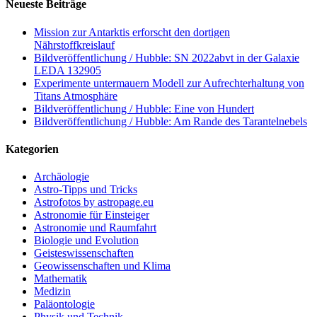
Neueste Beiträge
Mission zur Antarktis erforscht den dortigen
Nährstoffkreislauf
Bildveröffentlichung / Hubble: SN 2022abvt in der Galaxie
LEDA 132905
Experimente untermauern Modell zur Aufrechterhaltung von
Titans Atmosphäre
Bildveröffentlichung / Hubble: Eine von Hundert
Bildveröffentlichung / Hubble: Am Rande des Tarantelnebels
Kategorien
Archäologie
Astro-Tipps und Tricks
Astrofotos by astropage.eu
Astronomie für Einsteiger
Astronomie und Raumfahrt
Biologie und Evolution
Geisteswissenschaften
Geowissenschaften und Klima
Mathematik
Medizin
Paläontologie
Physik und Technik