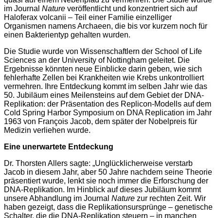
im Journal
Nature
veröffentlicht und konzentriert sich auf
Haloferax volcanii
– Teil einer Familie einzelliger
Organismen namens Archaeen, die bis vor kurzem noch für
einen Bakterientyp gehalten wurden.
Die Studie wurde von Wissenschaftlern der School of Life
Sciences an der University of Nottingham geleitet. Die
Ergebnisse könnten neue Einblicke darin geben, wie sich
fehlerhafte Zellen bei Krankheiten wie Krebs unkontrolliert
vermehren. Ihre Entdeckung kommt im selben Jahr wie das
50. Jubiläum eines Meilensteins auf dem Gebiet der DNA-
Replikation: der Präsentation des Replicon-Modells auf dem
Cold Spring Harbor Symposium on DNA Replication im Jahr
1963 von François Jacob, dem später der Nobelpreis für
Medizin verliehen wurde.
Eine unerwartete Entdeckung
Dr. Thorsten Allers sagte: „Unglücklicherweise verstarb
Jacob in diesem Jahr, aber 50 Jahre nachdem seine Theorie
präsentiert wurde, lenkt sie noch immer die Erforschung der
DNA-Replikation. Im Hinblick auf dieses Jubiläum kommt
unsere Abhandlung im Journal
Nature
zur rechten Zeit. Wir
haben gezeigt, dass die Replikationsursprünge – genetische
Schalter, die die DNA-Replikation steuern – in manchen