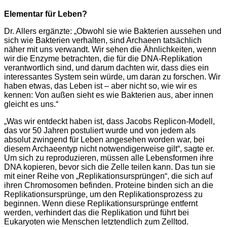
Elementar für Leben?
Dr. Allers ergänzte: „Obwohl sie wie Bakterien aussehen und
sich wie Bakterien verhalten, sind Archaeen tatsächlich
näher mit uns verwandt. Wir sehen die Ähnlichkeiten, wenn
wir die Enzyme betrachten, die für die DNA-Replikation
verantwortlich sind, und darum dachten wir, dass dies ein
interessantes System sein würde, um daran zu forschen. Wir
haben etwas, das Leben ist – aber nicht so, wie wir es
kennen: Von außen sieht es wie Bakterien aus, aber innen
gleicht es uns.“
„Was wir entdeckt haben ist, dass Jacobs Replicon-Modell,
das vor 50 Jahren postuliert wurde und von jedem als
absolut zwingend für Leben angesehen worden war, bei
diesem Archaeentyp nicht notwendigerweise gilt“, sagte er.
Um sich zu reproduzieren, müssen alle Lebensformen ihre
DNA kopieren, bevor sich die Zelle teilen kann. Das tun sie
mit einer Reihe von „Replikationsursprüngen“, die sich auf
ihren Chromosomen befinden. Proteine binden sich an die
Replikationsursprünge, um den Replikationsprozess zu
beginnen. Wenn diese Replikationsursprünge entfernt
werden, verhindert das die Replikation und führt bei
Eukaryoten wie Menschen letztendlich zum Zelltod.