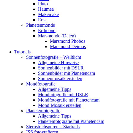
Pluto
Haumea
Makemake
Eris
Planetenmonde
Erdmond
Marsmonde (Daten)
Marsmond Phobos
Marsmond Deimos
Tutorials
Sonnenfotografie – Weißlicht
Allgemeine Hinweise
Sonnenbilder mit DSLR
Sonnenbilder mit Planetencam
Sonnenmosaik erstellen
Mondfotografie
Allgemeine Tipps
Mondfotografie mit DSLR
Mondfotografie mit Planetencam
Mond-Mosaik erstellen
Planetenfotografie
Allgemeine Tipps
Planetenfotografie mit Planetencam
Sternstrichspuren – Startrails
ISS fotografieren