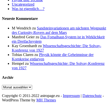
Uncategorized
Was ist eigentlich…?
Neueste Kommentare
M Wendrich
zu
Sandsteinvariationen am nächsten Wegpunkt
des Curiosity-Rovers auf dem Mars
Manfred Geier
zu
Das Fomalhaut-System ist in Wirklichkeit
ein Dreifachsystem
Kay Groenhardt
zu
Wissenschaftsgeschichte: Die Solvay-
Konferenz von 1927
Tobias Claren
zu
Physik könnte die Geheimnisse der
Kornkreise entlarven
Hempel
zu
Wissenschaftsgeschichte: Die Solvay-Konferenz
von 1927
Archiv
Archiv
Copyright © 2011-2022 astropage.eu -
Impressum
|
Datenschutz
-
WordPress Theme by
MH Themes