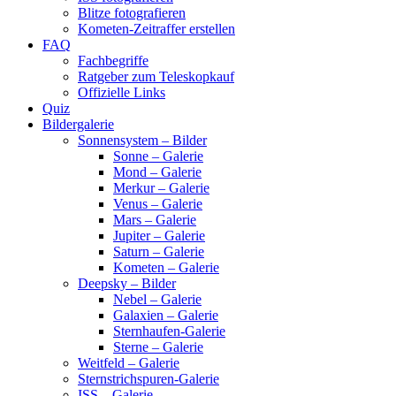
Blitze fotografieren
Kometen-Zeitraffer erstellen
FAQ
Fachbegriffe
Ratgeber zum Teleskopkauf
Offizielle Links
Quiz
Bildergalerie
Sonnensystem – Bilder
Sonne – Galerie
Mond – Galerie
Merkur – Galerie
Venus – Galerie
Mars – Galerie
Jupiter – Galerie
Saturn – Galerie
Kometen – Galerie
Deepsky – Bilder
Nebel – Galerie
Galaxien – Galerie
Sternhaufen-Galerie
Sterne – Galerie
Weitfeld – Galerie
Sternstrichspuren-Galerie
ISS – Galerie