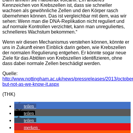
Kennzeichen von Krebszellen ist, dass sie schneller
wachsen als gewöhnliche Zellen und den Körper rasch
übernehmen können. Das ist vergleichbar mit dem, was wir
sehen: Wenn man die DNA-Replikation nicht reguliert und
auf normale Kontrollen verzichtet, kann man unreguliertes,
schnelleres Wachstum bekommen.“
Wenn wir diesen Mechanismus verstehen können, könnte er
uns in Zukunft einen Einblick darin geben, wie Krebszellen
der normalen Regulierung entgehen. Er könnte sogar neue
Ziele für das Abtöten von Krebszellen identifizieren, ohne
dass dabei normale Zellen beschädigt werden.
Quelle:
http://www.nottingham.ac.uk/news/pressreleases/2013/october/l
but-not-as-we-know-it.aspx
(THK)
teilen
teilen
teilen
merken