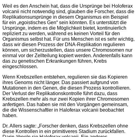
Weil es den Anschein hat, dass die Ursprünge bei Holoferax
volcanii nicht notwendig sind, glauben die Forscher, dass die
Replikationsursprünge in diesem Organismus ein Beispiel
für ein „egoistisches Gen“ sein könnten. Es unterstützt die
Ursprünge, indem es die Möglichkeit bietet, kontinuierlich
repliziert zu werden, während es keinen Vorteil für den
Organismus selbst hat. Für uns Menschen ist es sehr wichtig,
dass wir diesen Prozess der DNA-Replikation regulieren
können, um sicherzustellen, dass unsere Chromosomen nur
einmal vor der Zellteilung kopiert werden. Anderenfalls kann
das zu genetischen Erkrankungen führen, Krebs
eingeschlossen.
Wenn Krebszellen entstehen, regulieren sie das Kopieren
ihres Genoms nicht länger. Das passiert aufgrund von
Mutationen in den Genen, die diesen Prozess kontrollieren.
Der Verlust der Replikationskontrolle führt dazu, dass
Krebszellen mehr als nur zwei Kopien ihrer Chromosomen
anfertigen. Das haben sie mit den Vorgängen gemeinsam,
die die Wissenschaftler in Haloferax volcanii beobachtet
haben.
Dr. Allers sagte: „Forscher denken, dass Krebszellen ohne
diese Kontrollen in ein primitiveres Stadium zurückfallen.
Darin ähneln sie Haloferax volcanii. Ein anderes