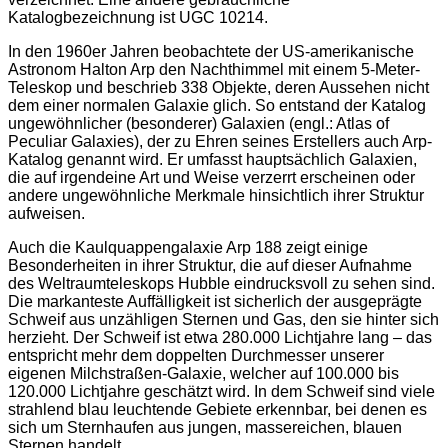
Katalogbezeichnung ist UGC 10214.
In den 1960er Jahren beobachtete der US-amerikanische
Astronom Halton Arp den Nachthimmel mit einem 5-Meter-
Teleskop und beschrieb 338 Objekte, deren Aussehen nicht
dem einer normalen Galaxie glich. So entstand der Katalog
ungewöhnlicher (besonderer) Galaxien (engl.: Atlas of
Peculiar Galaxies), der zu Ehren seines Erstellers auch Arp-
Katalog genannt wird. Er umfasst hauptsächlich Galaxien,
die auf irgendeine Art und Weise verzerrt erscheinen oder
andere ungewöhnliche Merkmale hinsichtlich ihrer Struktur
aufweisen.
Auch die Kaulquappengalaxie Arp 188 zeigt einige
Besonderheiten in ihrer Struktur, die auf dieser Aufnahme
des Weltraumteleskops Hubble eindrucksvoll zu sehen sind.
Die markanteste Auffälligkeit ist sicherlich der ausgeprägte
Schweif aus unzähligen Sternen und Gas, den sie hinter sich
herzieht. Der Schweif ist etwa 280.000 Lichtjahre lang – das
entspricht mehr dem doppelten Durchmesser unserer
eigenen Milchstraßen-Galaxie, welcher auf 100.000 bis
120.000 Lichtjahre geschätzt wird. In dem Schweif sind viele
strahlend blau leuchtende Gebiete erkennbar, bei denen es
sich um Sternhaufen aus jungen, massereichen, blauen
Sternen handelt.