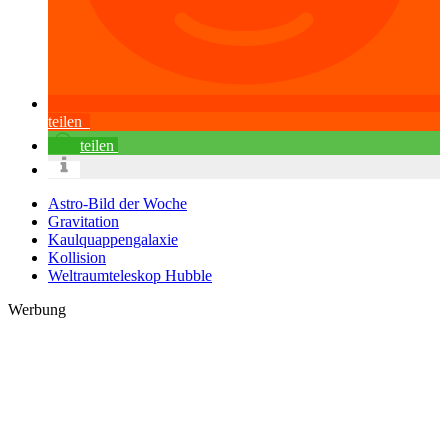
teilen
teilen
Astro-Bild der Woche
Gravitation
Kaulquappengalaxie
Kollision
Weltraumteleskop Hubble
Werbung