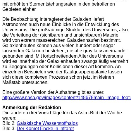
mit erhöhten Sternentstehungsraten in den betroffenen
Gebieten einher.
Die Beobachtung interagierender Galaxien liefert
Astronomen auch neue Einblicke in die Entwicklung des
Universums. Die großräumige Struktur des Universums, also
die Verteilung der (sichtbaren und unsichtbaren) Materie,
wird von extrem massereichen Galaxienhaufen bestimmt.
Galaxienhaufen können aus vielen hundert oder sogar
tausenden Galaxien bestehen, die alle gravitativ aneinander
gebunden sind. Mit fortschreitendem Alter des Universums
wird es innerhalb der Galaxienhaufen zwangsläufig vermehrt
zu Begegnungen oder Kollisionen dieser Art kommen. An
einzelnen Beispielen wie der Kaulquappengalaxie lassen
sich diese komplexen Prozesse schon jetzt im kleinen
Maßstab untersuchen.
Eine größere Version der Aufnahme gibt es unter:
http://www.nasa.gov/images/content/148678main_image_featu
Anmerkung der Redaktion
Die anderen drei Vorschläge für das Astro-Bild der Woche
waren:
Bild 2:
Galaktische Wasserstoffhalos
Bild 3:
Der Komet Encke in Infrarot