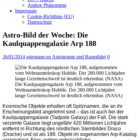
Andere Phänomene
Impressum
Cookie-Richtlinie (EU)
Datenschutz
Astro-Bild der Woche: Die
Kaulquappengalaxie Arp 188
26/01/2014
astropage.eu
Astronomie und Raumfahrt
0
Die Kaulquappengalaxie Arp 188, aufgenommen vom
Weltraumteleskop Hubble. Der 280.000 Lichtjahre
lange Gezeitenschweif ist deutlich erkennbar. (NASA)
Kosmische Objekte erhalten oft Spitznamen, die an ihr
Erscheinungsbild angelehnt sind – das ist auch bei der
Kaulquappengalaxie (Tadpole Galaxy) der Fall. Die stark
verzerrte Galaxie liegt ungefähr 420 Millionen Lichtjahre
entfernt in Richtung des nördlichen Sternbildes Draco
(Drache) und ist als 188. Objekt im sogenannten Arp-Katalog
verzeichnet. Eine andere gebräuchliche