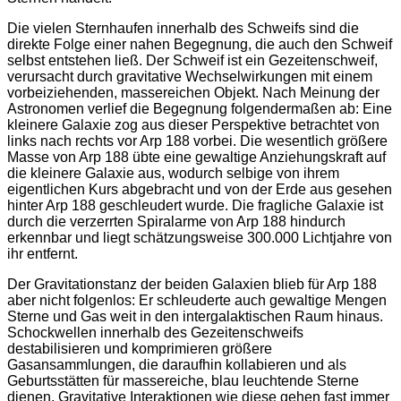
Die vielen Sternhaufen innerhalb des Schweifs sind die
direkte Folge einer nahen Begegnung, die auch den Schweif
selbst entstehen ließ. Der Schweif ist ein Gezeitenschweif,
verursacht durch gravitative Wechselwirkungen mit einem
vorbeiziehenden, massereichen Objekt. Nach Meinung der
Astronomen verlief die Begegnung folgendermaßen ab: Eine
kleinere Galaxie zog aus dieser Perspektive betrachtet von
links nach rechts vor Arp 188 vorbei. Die wesentlich größere
Masse von Arp 188 übte eine gewaltige Anziehungskraft auf
die kleinere Galaxie aus, wodurch selbige von ihrem
eigentlichen Kurs abgebracht und von der Erde aus gesehen
hinter Arp 188 geschleudert wurde. Die fragliche Galaxie ist
durch die verzerrten Spiralarme von Arp 188 hindurch
erkennbar und liegt schätzungsweise 300.000 Lichtjahre von
ihr entfernt.
Der Gravitationstanz der beiden Galaxien blieb für Arp 188
aber nicht folgenlos: Er schleuderte auch gewaltige Mengen
Sterne und Gas weit in den intergalaktischen Raum hinaus.
Schockwellen innerhalb des Gezeitenschweifs
destabilisieren und komprimieren größere
Gasansammlungen, die daraufhin kollabieren und als
Geburtsstätten für massereiche, blau leuchtende Sterne
dienen. Gravitative Interaktionen wie diese gehen fast immer