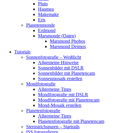
Pluto
Haumea
Makemake
Eris
Planetenmonde
Erdmond
Marsmonde (Daten)
Marsmond Phobos
Marsmond Deimos
Tutorials
Sonnenfotografie – Weißlicht
Allgemeine Hinweise
Sonnenbilder mit DSLR
Sonnenbilder mit Planetencam
Sonnenmosaik erstellen
Mondfotografie
Allgemeine Tipps
Mondfotografie mit DSLR
Mondfotografie mit Planetencam
Mond-Mosaik erstellen
Planetenfotografie
Allgemeine Tipps
Planetenfotografie mit Planetencam
Sternstrichspuren – Startrails
ISS fotografieren