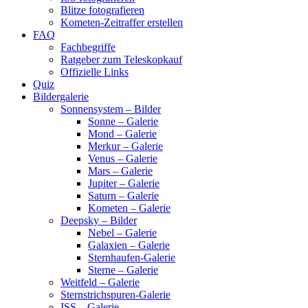
Blitze fotografieren
Kometen-Zeitraffer erstellen
FAQ
Fachbegriffe
Ratgeber zum Teleskopkauf
Offizielle Links
Quiz
Bildergalerie
Sonnensystem – Bilder
Sonne – Galerie
Mond – Galerie
Merkur – Galerie
Venus – Galerie
Mars – Galerie
Jupiter – Galerie
Saturn – Galerie
Kometen – Galerie
Deepsky – Bilder
Nebel – Galerie
Galaxien – Galerie
Sternhaufen-Galerie
Sterne – Galerie
Weitfeld – Galerie
Sternstrichspuren-Galerie
ISS – Galerie