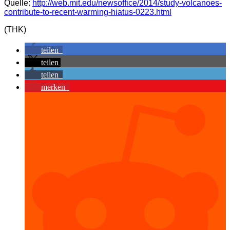
Quelle:
http://web.mit.edu/newsoffice/2014/study-volcanoes-
contribute-to-recent-warming-hiatus-0223.html
(THK)
teilen
teilen
teilen
merken