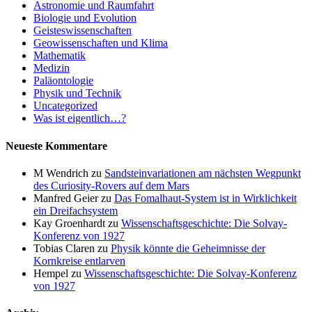
Astronomie und Raumfahrt
Biologie und Evolution
Geisteswissenschaften
Geowissenschaften und Klima
Mathematik
Medizin
Paläontologie
Physik und Technik
Uncategorized
Was ist eigentlich…?
Neueste Kommentare
M Wendrich
zu
Sandsteinvariationen am nächsten Wegpunkt
des Curiosity-Rovers auf dem Mars
Manfred Geier
zu
Das Fomalhaut-System ist in Wirklichkeit
ein Dreifachsystem
Kay Groenhardt
zu
Wissenschaftsgeschichte: Die Solvay-
Konferenz von 1927
Tobias Claren
zu
Physik könnte die Geheimnisse der
Kornkreise entlarven
Hempel
zu
Wissenschaftsgeschichte: Die Solvay-Konferenz
von 1927