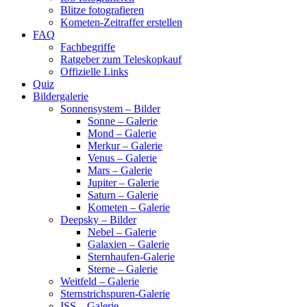
Blitze fotografieren
Kometen-Zeitraffer erstellen
FAQ
Fachbegriffe
Ratgeber zum Teleskopkauf
Offizielle Links
Quiz
Bildergalerie
Sonnensystem – Bilder
Sonne – Galerie
Mond – Galerie
Merkur – Galerie
Venus – Galerie
Mars – Galerie
Jupiter – Galerie
Saturn – Galerie
Kometen – Galerie
Deepsky – Bilder
Nebel – Galerie
Galaxien – Galerie
Sternhaufen-Galerie
Sterne – Galerie
Weitfeld – Galerie
Sternstrichspuren-Galerie
ISS – Galerie