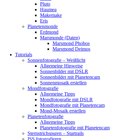
Pluto
Haumea
Makemake
Eris
Planetenmonde
Erdmond
Marsmonde (Daten)
Marsmond Phobos
Marsmond Deimos
Tutorials
Sonnenfotografie – Weißlicht
Allgemeine Hinweise
Sonnenbilder mit DSLR
Sonnenbilder mit Planetencam
Sonnenmosaik erstellen
Mondfotografie
Allgemeine Tipps
Mondfotografie mit DSLR
Mondfotografie mit Planetencam
Mond-Mosaik erstellen
Planetenfotografie
Allgemeine Tipps
Planetenfotografie mit Planetencam
Sternstrichspuren – Startrails
ISS fotografieren