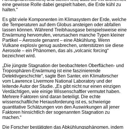
eine gewisse Rolle dabei gespielt haben, die Erde kühl zu
halten.“
Es gibt viele Komponenten im Klimasystem der Erde, welche
die Temperaturen auf dem Globus ansteigen oder abfallen
lassen können. Während Treibhausgase beispielsweise eine
Erwärmung hervorrufen, verursachen manche Typen kleiner
Partikel – Aerosole genannt – eine Abkühlung. Wenn
Vulkane explosiv genug ausbrechen, unterstützen sie diese
Aerosole – ein Phänomen, das als „volcanic forcing“
bezeichnet wird.
„Die jüngste Stagnation der beobachteten Oberflächen- und
Troposphären-Erwärmung ist eine faszinierende
Detektivgeschichte“, sagte Ben Santer, ein Klimaforscher
vom Lawrence Livermore National Laboratory und der
leitende Autor der Studie. „Es gibt nicht nur einen einzigen
Verdächtigen, wie einige Wissenschaftler vermutet haben.
Mehrere Faktoren sind daran beteiligt. Die echte
wissenschaftliche Herausforderung ist es, schwierige
quantitative Schätzungen von den Auswirkungen all jener
Faktoren hinsichtlich der sogenannten Stagnation zu
machen.“
Die Forscher bestätigten das Abkühlungsphänomen, indem