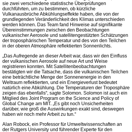
sie zwei verschiedene statistische Überprüfungen
durchführten, um zu bestimmen, ob kürzliche
Vulkanausbrüche Abkühlungseffekte haben, die von der
grundlegenden Veränderlichkeit des Klimas unterschieden
werden können. Das Team fand Hinweise auf signifikante
Übereinstimmungen zwischen den Beobachtungen
vulkanischer Aerosole und satellitengestützten Schätzungen
der troposphärischen Temperatur und des von den Teilchen
in der oberen Atmosphäre reflektierten Sonnenlichts.
„Das Aufregende an dieser Arbeit war, dass wir den Einfluss
der vulkanischen Aerosole auf neue Art und Weise
registrieren konnten. Mit Satellitenbeobachtungen
bestätigten wir die Tatsache, dass die vulkanischen Teilchen
eine beträchtliche Menge der Sonnenenergie in den
Weltraum reflektierten, und ein Energieverlust bedeutet
natürlich eine Abkühlung. Die Temperaturen der Troposphäre
zeigen das ebenfalls“, sagte Solomon. Solomon ist auch ein
Mitglied des Joint Program on the Science and Policy of
Global Change am MIT. „Es gibt noch Unsicherheiten
darüber, wie groß die Auswirkungen exakt sind, deswegen
haben wir noch mehr Arbeit zu tun.“
Alan Robock, ein Professor für Umweltwissenschaften an
der Rutgers University und führender Experte für den