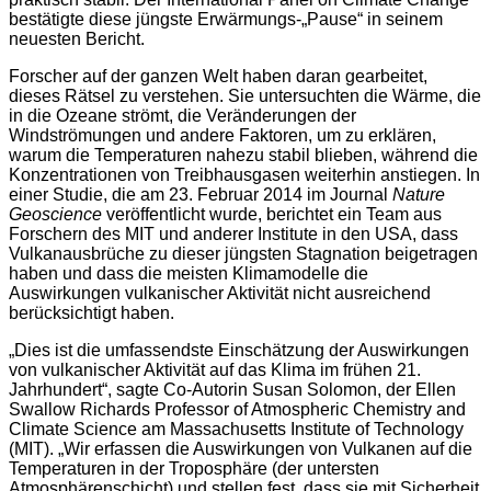
bestätigte diese jüngste Erwärmungs-„Pause“ in seinem
neuesten Bericht.
Forscher auf der ganzen Welt haben daran gearbeitet,
dieses Rätsel zu verstehen. Sie untersuchten die Wärme, die
in die Ozeane strömt, die Veränderungen der
Windströmungen und andere Faktoren, um zu erklären,
warum die Temperaturen nahezu stabil blieben, während die
Konzentrationen von Treibhausgasen weiterhin anstiegen. In
einer Studie, die am 23. Februar 2014 im Journal
Nature
Geoscience
veröffentlicht wurde, berichtet ein Team aus
Forschern des MIT und anderer Institute in den USA, dass
Vulkanausbrüche zu dieser jüngsten Stagnation beigetragen
haben und dass die meisten Klimamodelle die
Auswirkungen vulkanischer Aktivität nicht ausreichend
berücksichtigt haben.
„Dies ist die umfassendste Einschätzung der Auswirkungen
von vulkanischer Aktivität auf das Klima im frühen 21.
Jahrhundert“, sagte Co-Autorin Susan Solomon, der Ellen
Swallow Richards Professor of Atmospheric Chemistry and
Climate Science am Massachusetts Institute of Technology
(MIT). „Wir erfassen die Auswirkungen von Vulkanen auf die
Temperaturen in der Troposphäre (der untersten
Atmosphärenschicht) und stellen fest, dass sie mit Sicherheit