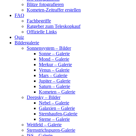
Blitze fotografieren
Kometen-Zeitraffer erstellen
FAQ
Fachbegriffe
Ratgeber zum Teleskopkauf
Offizielle Links
Quiz
Bildergalerie
Sonnensystem – Bilder
Sonne – Galerie
Mond – Galerie
Merkur – Galerie
Venus – Galerie
Mars – Galerie
Jupiter – Galerie
Saturn – Galerie
Kometen – Galerie
Deepsky – Bilder
Nebel – Galerie
Galaxien – Galerie
Sternhaufen-Galerie
Sterne – Galerie
Weitfeld – Galerie
Sternstrichspuren-Galerie
ISS – Galerie