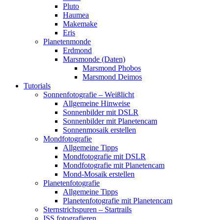
Pluto
Haumea
Makemake
Eris
Planetenmonde
Erdmond
Marsmonde (Daten)
Marsmond Phobos
Marsmond Deimos
Tutorials
Sonnenfotografie – Weißlicht
Allgemeine Hinweise
Sonnenbilder mit DSLR
Sonnenbilder mit Planetencam
Sonnenmosaik erstellen
Mondfotografie
Allgemeine Tipps
Mondfotografie mit DSLR
Mondfotografie mit Planetencam
Mond-Mosaik erstellen
Planetenfotografie
Allgemeine Tipps
Planetenfotografie mit Planetencam
Sternstrichspuren – Startrails
ISS fotografieren