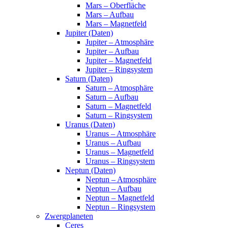
Mars – Oberfläche
Mars – Aufbau
Mars – Magnetfeld
Jupiter (Daten)
Jupiter – Atmosphäre
Jupiter – Aufbau
Jupiter – Magnetfeld
Jupiter – Ringsystem
Saturn (Daten)
Saturn – Atmosphäre
Saturn – Aufbau
Saturn – Magnetfeld
Saturn – Ringsystem
Uranus (Daten)
Uranus – Atmosphäre
Uranus – Aufbau
Uranus – Magnetfeld
Uranus – Ringsystem
Neptun (Daten)
Neptun – Atmosphäre
Neptun – Aufbau
Neptun – Magnetfeld
Neptun – Ringsystem
Zwergplaneten
Ceres