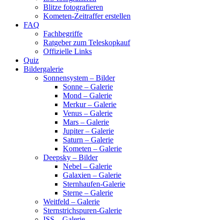
Blitze fotografieren
Kometen-Zeitraffer erstellen
FAQ
Fachbegriffe
Ratgeber zum Teleskopkauf
Offizielle Links
Quiz
Bildergalerie
Sonnensystem – Bilder
Sonne – Galerie
Mond – Galerie
Merkur – Galerie
Venus – Galerie
Mars – Galerie
Jupiter – Galerie
Saturn – Galerie
Kometen – Galerie
Deepsky – Bilder
Nebel – Galerie
Galaxien – Galerie
Sternhaufen-Galerie
Sterne – Galerie
Weitfeld – Galerie
Sternstrichspuren-Galerie
ISS – Galerie