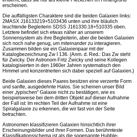
erscheinen.
Die auffälligsten Charaktere sind die beiden Galaxien links:
2MASX J16133219+5103436 unten und ihre bläulich
leuchtende Begleiterin SDSS J161330.18+510335 oben.
Letztere befindet sich etwas näher an unserem
Sonnensystem als ihre Begleiterin, aber die beiden Galaxien
sich noch nahe genug, um miteinander zu interagieren.
Zusammen bilden sie ein Galaxienpaar mit der
Katalogbezeichnung Zw I 136. (Anm. d. Red.: Das Zw steht
für Zwicky. Der Astronom Fritz Zwicky und seine Kollegen
katalogisierten in den 1960er Jahren systematisch den
Himmel und konzentrierten sich dabei speziell auf Galaxien.)
Beide Galaxien dieses Paares besitzen eine verzerrte Form
und sanfte, ausgedehnte Halos. Sie scheinen unser Bild
einer „typischen“ Galaxie nicht zu bestätigen, wie es
beispielsweise bei dem dritten Objekt auf dieser Aufnahme
der Fall ist: Im rechten Teil der Aufnahme ist eine
Spiralgalaxie zu erkennen, die wir fast von der Seite
betrachten.
Astronomen klassifizieren Galaxien hinsichtlich ihrer
Erscheinungsbilder und ihrer Formen. Das berühmteste
Klassifikationsschema ist als die sogenannte Hubble-