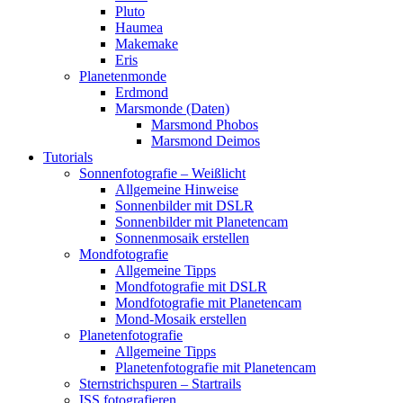
Pluto
Haumea
Makemake
Eris
Planetenmonde
Erdmond
Marsmonde (Daten)
Marsmond Phobos
Marsmond Deimos
Tutorials
Sonnenfotografie – Weißlicht
Allgemeine Hinweise
Sonnenbilder mit DSLR
Sonnenbilder mit Planetencam
Sonnenmosaik erstellen
Mondfotografie
Allgemeine Tipps
Mondfotografie mit DSLR
Mondfotografie mit Planetencam
Mond-Mosaik erstellen
Planetenfotografie
Allgemeine Tipps
Planetenfotografie mit Planetencam
Sternstrichspuren – Startrails
ISS fotografieren