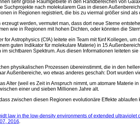
 können sehr große Raumgebiete in den Randbereichen von Gala
liche Suchprojekte nach molekularem Gas in diesen Außenbereic
en in Regionen registriert, die bis zu viermal größer sind als
en erzeugt werden, vermutet man, dass dort neue Sterne entste
men wie in Regionen mit hohen Dichten, oder könnten die Ste
for Astrophysics (CfA) leitete ein Team mit fünf Kollegen, um
inem guten Indikator für molekulare Materie) in 15 Außenbere
ach im sichtbaren Spektrum. Aus diesen Informationen leiteten
leichen physikalischen Prozessen übereinstimmt, die in den hell
paar Außenbereiche, wo etwas anderes geschah: Dort wurden viel
 das Alter (weil es Zeit in Anspruch nimmt, um atomare Materie 
ischen einer und sieben Millionen Jahre alt.
t, dass zwischen diesen Regionen evolutionäre Effekte ablaufe
t law in the low-density environments of extended ultraviolet 
07, 2016
.