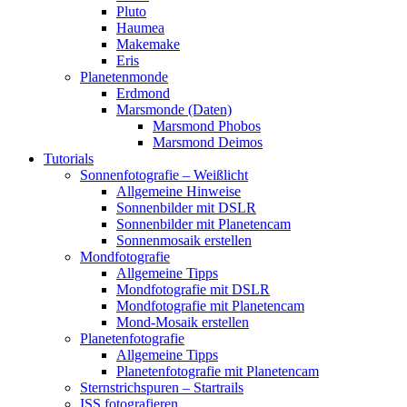
Pluto
Haumea
Makemake
Eris
Planetenmonde
Erdmond
Marsmonde (Daten)
Marsmond Phobos
Marsmond Deimos
Tutorials
Sonnenfotografie – Weißlicht
Allgemeine Hinweise
Sonnenbilder mit DSLR
Sonnenbilder mit Planetencam
Sonnenmosaik erstellen
Mondfotografie
Allgemeine Tipps
Mondfotografie mit DSLR
Mondfotografie mit Planetencam
Mond-Mosaik erstellen
Planetenfotografie
Allgemeine Tipps
Planetenfotografie mit Planetencam
Sternstrichspuren – Startrails
ISS fotografieren