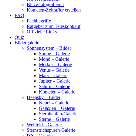
Blitze fotografieren
Kometen-Zeitraffer erstellen
FAQ
Fachbegriffe
Ratgeber zum Teleskopkauf
Offizielle Links
Quiz
Bildergalerie
Sonnensystem – Bilder
Sonne – Galerie
Mond – Galerie
Merkur – Galerie
Venus – Galerie
Mars – Galerie
Jupiter – Galerie
Saturn – Galerie
Kometen – Galerie
Deepsky – Bilder
Nebel – Galerie
Galaxien – Galerie
Sternhaufen-Galerie
Sterne – Galerie
Weitfeld – Galerie
Sternstrichspuren-Galerie
ISS – Galerie