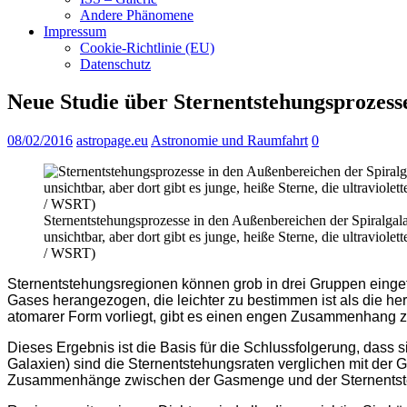
Andere Phänomene
Impressum
Cookie-Richtlinie (EU)
Datenschutz
Neue Studie über Sternentstehungsprozess
08/02/2016
astropage.eu
Astronomie und Raumfahrt
0
Sternentstehungsprozesse in den Außenbereichen der Spiralgala
unsichtbar, aber dort gibt es junge, heiße Sterne, die ultravio
/ WSRT)
Sternentstehungsregionen können grob in drei Gruppen eingete
Gases herangezogen, die leichter zu bestimmen ist als die he
atomarer Form vorliegt, gibt es einen engen Zusammenhang zwi
Dieses Ergebnis ist die Basis für die Schlussfolgerung, dass
Galaxien) sind die Sternentstehungsraten verglichen mit der 
Zusammenhänge zwischen der Gasmenge und der Sternentsteh