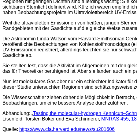
Regionen mit geringen Dichten sind allerdings wichtig: Sie
sichtbaren Sternlicht definiert wird. Kürzlich waren empfind
haben Beobachtungsprojekte im Ultraviolettbereich UV-Emission
Weil die ultravioletten Emissionen von heißen, jungen Stern
Randgebieten mit der Gasdichte auf die gleiche Weise zusam
Die Astronomin Linda Watson vom Harvard-Smithsonian Center 
veröffentlichte Beobachtungen von Kohlenstoffmonoxidgas (e
UV-Emissionen registriert, allerdings leuchten sie nur schw
Gasdichte ab.
Sie stellten fest, dass die Aktivität im Allgemeinen mit den g
das für Theoretiker beruhigend ist. Aber sie fanden auch ein 
Nun ist molekulares Gas aber nur ein schlechter Indikator für
dieser Studie untersuchten Regionen sind schätzungsweise zw
Die Wissenschaftler ziehen daher die Möglichkeit in Betrach
Beobachtungen, um eine bessere Analyse durchzuführen.
Abhandlung: „
Testing the molecular-hydrogen Kennicutt–Schmid
Lisenfeld, Torsten Boker und Eva Schinnerer,
MNRAS 455, 18
Quelle:
https://www.cfa.harvard.edu/news/su201606