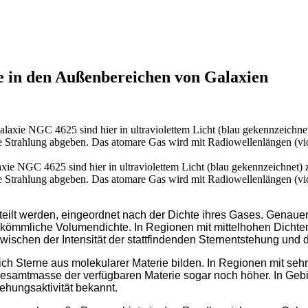
e in den Außenbereichen von Galaxien
xie NGC 4625 sind hier in ultraviolettem Licht (blau gekennzeichnet) z
lette Strahlung abgeben. Das atomare Gas wird mit Radiowellenlängen (vi
ilt werden, eingeordnet nach der Dichte ihres Gases. Genauer g
rkömmliche Volumendichte. In Regionen mit mittelhohen Dichten
schen der Intensität der stattfindenden Sternentstehung und d
 sich Sterne aus molekularer Materie bilden. In Regionen mit s
Gesamtmasse der verfügbaren Materie sogar noch höher. In Gebie
ungsaktivität bekannt.