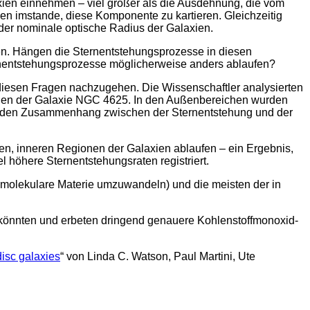
xien einnehmen – viel größer als die Ausdehnung, die vom
hen imstande, diese Komponente zu kartieren. Gleichzeitig
 der nominale optische Radius der Galaxien.
hen. Hängen die Sternentstehungsprozesse in diesen
rnentstehungsprozesse möglicherweise anders ablaufen?
 diesen Fragen nachzugehen. Die Wissenschaftler analysierten
ichen der Galaxie NGC 4625. In den Außenbereichen wurden
 sie den Zusammenhang zwischen der Sternentstehung und der
eren, inneren Regionen der Galaxien ablaufen – ein Ergebnis,
 höhere Sternentstehungsraten registriert.
in molekulare Materie umzuwandeln) und die meisten der in
n könnten und erbeten dringend genauere Kohlenstoffmonoxid-
disc galaxies
“ von Linda C. Watson, Paul Martini, Ute