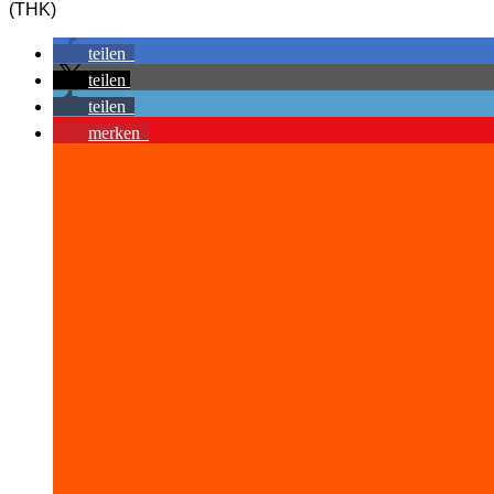
(THK)
teilen
teilen
teilen
merken