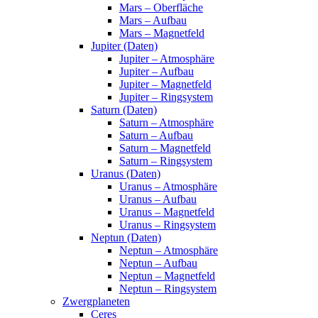
Mars – Oberfläche
Mars – Aufbau
Mars – Magnetfeld
Jupiter (Daten)
Jupiter – Atmosphäre
Jupiter – Aufbau
Jupiter – Magnetfeld
Jupiter – Ringsystem
Saturn (Daten)
Saturn – Atmosphäre
Saturn – Aufbau
Saturn – Magnetfeld
Saturn – Ringsystem
Uranus (Daten)
Uranus – Atmosphäre
Uranus – Aufbau
Uranus – Magnetfeld
Uranus – Ringsystem
Neptun (Daten)
Neptun – Atmosphäre
Neptun – Aufbau
Neptun – Magnetfeld
Neptun – Ringsystem
Zwergplaneten
Ceres