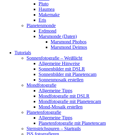
Pluto
Haumea
Makemake
Eris
Planetenmonde
Erdmond
Marsmonde (Daten)
Marsmond Phobos
Marsmond Deimos
Tutorials
Sonnenfotografie – Weißlicht
Allgemeine Hinweise
Sonnenbilder mit DSLR
Sonnenbilder mit Planetencam
Sonnenmosaik erstellen
Mondfotografie
Allgemeine Tipps
Mondfotografie mit DSLR
Mondfotografie mit Planetencam
Mond-Mosaik erstellen
Planetenfotografie
Allgemeine Tipps
Planetenfotografie mit Planetencam
Sternstrichspuren – Startrails
ISS fotografieren