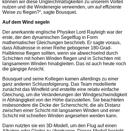
können wir diese Ungleichmäßigkeiten zu unserem Vorteil
nutzen und die Windenergie verwenden, um auf effiziente
Weise zu fliegen?“, sagte Bousquet.
Auf dem Wind segeln
Der anerkannte englische Physiker Lord Rayleigh war der
erste, der den dynamischen Segelflug in Form
mathematischer Gleichungen beschrieb. Er sagte voraus,
dass Albatrosse in einer Reihe gebogener 180-Grad-
Halbkreise fliegen sollten, wenn sie abwechselnd durch
Schichten mit hohen Winden fliegen und in Schichten mit
langsameren Winden hinabgleiten. Das ist auch heute noch
die gängige Ansicht.
Bousquet und seine Kollegen kamen allerdings zu einer
ganz anderen Schlussfolgerung. Das Team modellierte
zunächst das Windfeld und erstellte eine relativ einfache
Gleichung, um die Veränderungen der Windgeschwindigkeit
in Abhängigkeit von der Höhe darzustellen. Sie beachteten
insbesondere die Dicke der Scherschicht, die als Distanz
zwischen einer Schicht mit langsamen Winden und einer
Schicht mit schnellen Winden angesehen werden kann.
Dann nutzten sie ein 3D-Modell, um den Flug auf einen
Albatros oder Gleiter zu übertragen. Dieses Modell besteht