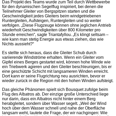
Das Projekt des Teams wurde zum Teil durch Wettbewerbe
für den dynamischen Segelflug inspiriert, bei denen die
Teilnehmer Gleiter von Bergspitzen starten und die
Geschwindigkeit jedes Gleiters beim windgetriebenen
Runtergleiten, Aufsteigen, Runtergleiten und so weiter
verfolgen. „Diese Flugzeuge können ohne jeglichen Antrieb
wiederholt Geschwindigkeiten über 800 Kilometer pro
Stunde erreichen“, sagte Triantafyllou. „Es klingt seltsam –
wie kann man stetig Energie aus etwas ziehen, das wie
Nichts aussieht?“
Es stellte sich heraus, dass die Gleiter Schub durch
variierende Windströme erhalten. Wenn ein Gleiter vom
Gipfel eines Berges gestartet wird, können hohe Winde wie
ein Triebwerk agieren und den Gleiter beschleunigen, bis er
eine geschützte Schicht mit langsameren Winden erreicht.
Dort kann er seine Flugrichtung neu ausrichten, bevor er
wieder zurück in die Region mit den hohen Winden aufsteigt.
Das gleiche Phänomen spielt sich Bousquet zufolge beim
Flug des Albatros ab. Der einzige große Unterschied liege
nur darin, dass ein Albatros nicht hinter einem Berg
herabgleitet, sondern über Wasser segelt. „Weil der Wind
hoch über dem Wasser schnell und nahe der Oberfläche
langsam weht, lautete die Frage, der wir nachgingen: Wie