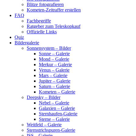
Blitze fotografieren
Kometen-Zeitraffer erstellen
FAQ
Fachbegriffe
Ratgeber zum Teleskopkauf
Offizielle Links
Quiz
Bildergalerie
Sonnensystem – Bilder
Sonne – Galerie
Mond – Galerie
Merkur – Galerie
Venus – Galerie
Mars – Galerie
Jupiter – Galerie
Saturn – Galerie
Kometen – Galerie
Deepsky – Bilder
Nebel – Galerie
Galaxien – Galerie
Sternhaufen-Galerie
Sterne – Galerie
Weitfeld – Galerie
Sternstrichspuren-Galerie
ISS – Galerie