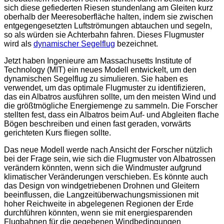
sich diese gefiederten Riesen stundenlang am Gleiten kurz
oberhalb der Meeresoberfläche halten, indem sie zwischen
entgegengesetzten Luftströmungen abtauchen und segeln,
so als würden sie Achterbahn fahren. Dieses Flugmuster
wird als
dynamischer Segelflug
bezeichnet.
Jetzt haben Ingenieure am Massachusetts Institute of
Technology (MIT) ein neues Modell entwickelt, um den
dynamischen Segelflug zu simulieren. Sie haben es
verwendet, um das optimale Flugmuster zu identifizieren,
das ein Albatros ausführen sollte, um den meisten Wind und
die größtmögliche Energiemenge zu sammeln. Die Forscher
stellten fest, dass ein Albatros beim Auf- und Abgleiten flache
Bögen beschreiben und einen fast geraden, vorwärts
gerichteten Kurs fliegen sollte.
Das neue Modell werde nach Ansicht der Forscher nützlich
bei der Frage sein, wie sich die Flugmuster von Albatrossen
verändern könnten, wenn sich die Windmuster aufgrund
klimatischer Veränderungen verschieben. Es könnte auch
das Design von windgetriebenen Drohnen und Gleitern
beeinflussen, die Langzeitüberwachungsmissionen mit
hoher Reichweite in abgelegenen Regionen der Erde
durchführen könnten, wenn sie mit energiesparenden
Flugbahnen für die gegebenen Windbedingungen