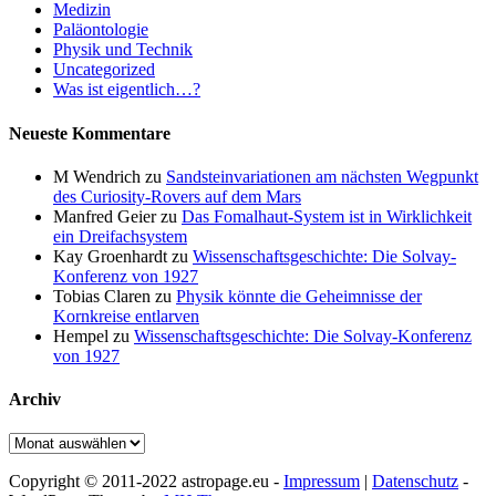
Medizin
Paläontologie
Physik und Technik
Uncategorized
Was ist eigentlich…?
Neueste Kommentare
M Wendrich
zu
Sandsteinvariationen am nächsten Wegpunkt
des Curiosity-Rovers auf dem Mars
Manfred Geier
zu
Das Fomalhaut-System ist in Wirklichkeit
ein Dreifachsystem
Kay Groenhardt
zu
Wissenschaftsgeschichte: Die Solvay-
Konferenz von 1927
Tobias Claren
zu
Physik könnte die Geheimnisse der
Kornkreise entlarven
Hempel
zu
Wissenschaftsgeschichte: Die Solvay-Konferenz
von 1927
Archiv
Archiv
Copyright © 2011-2022 astropage.eu -
Impressum
|
Datenschutz
-