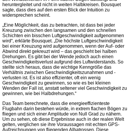
heruntergleitet und nicht in weiten Halbkreisen. Bousquet
sagte, dass dies auf den ersten Blick der Intuition zu
widersprechen scheint.
„Eine Möglichkeit, das zu betrachten, ist dass bei jeder
Kreuzung zwischen den langsamen und den schnellen
Schichten ein bisschen Luftgeschwindigkeit aufgenommen
wird“, erklärte Bousquet. „Die höchste Luftgeschwindigkeit
bei einer Kreuzung wird aufgenommen, wenn der Auf- oder
Abwind direkt gekreuzt wird – das geschieht bei halben
Drehungen. Es gibt bei der Wende jedoch auch einen
Geschwindigkeitsverlust aufgrund des Luftwiderstands. So
stellte sich heraus, dass die wichtige Kenngröße das
Verhältnis zwischen Geschwindigkeitszunahmen und -
verlusten ist. Es ist also effizienter, oft ein wenig
Geschwindigkeit zu gewinnen, so wie es bei kleinen
Wenden der Fall ist, anstatt seltener viel Geschwindigkeit zu
gewinnen, wie bei Halbdrehungen.“
Das Team berechnete, dass die energieeffizienteste
Flugbahn darin bestehen würde, in extrem flachen Bögen zu
fliegen und sich einer Amplitude von Null Grad zu nähern.
Um zu sehen, ob diese Ergebnisse auch in der realen Welt
gelten, verglichen sie ihre Voraussagen mit echten GPS-
Aufzeichnungen von fliegenden Albatrossen. Diese