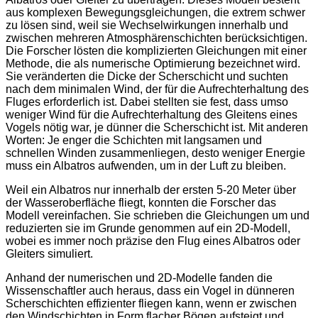
aus komplexen Bewegungsgleichungen, die extrem schwer
zu lösen sind, weil sie Wechselwirkungen innerhalb und
zwischen mehreren Atmosphärenschichten berücksichtigen.
Die Forscher lösten die komplizierten Gleichungen mit einer
Methode, die als numerische Optimierung bezeichnet wird.
Sie veränderten die Dicke der Scherschicht und suchten
nach dem minimalen Wind, der für die Aufrechterhaltung des
Fluges erforderlich ist. Dabei stellten sie fest, dass umso
weniger Wind für die Aufrechterhaltung des Gleitens eines
Vogels nötig war, je dünner die Scherschicht ist. Mit anderen
Worten: Je enger die Schichten mit langsamen und
schnellen Winden zusammenliegen, desto weniger Energie
muss ein Albatros aufwenden, um in der Luft zu bleiben.
Weil ein Albatros nur innerhalb der ersten 5-20 Meter über
der Wasseroberfläche fliegt, konnten die Forscher das
Modell vereinfachen. Sie schrieben die Gleichungen um und
reduzierten sie im Grunde genommen auf ein 2D-Modell,
wobei es immer noch präzise den Flug eines Albatros oder
Gleiters simuliert.
Anhand der numerischen und 2D-Modelle fanden die
Wissenschaftler auch heraus, dass ein Vogel in dünneren
Scherschichten effizienter fliegen kann, wenn er zwischen
den Windschichten in Form flacher Bögen aufsteigt und