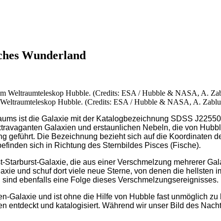
sches Wunderland
eltraumteleskop Hubble. (Credits: ESA / Hubble & NASA, A. Zablu
traums ist die Galaxie mit der Katalogbezeichnung SDSS J2
ravaganten Galaxien und erstaunlichen Nebeln, die von Hubble 
 geführt. Die Bezeichnung bezieht sich auf die Koordinaten de
finden sich in Richtung des Sternbildes Pisces (Fische).
tarburst-Galaxie, die aus einer Verschmelzung mehrerer Galaxi
xie und schuf dort viele neue Sterne, von denen die hellsten i
 sind ebenfalls eine Folge dieses Verschmelzungsereignisses.
aßen-Galaxie und ist ohne die Hilfe von Hubble fast unmöglich 
hren entdeckt und katalogisiert. Während wir unser Bild des Nac