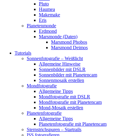
Pluto
Haumea
Makemake
Eris
Planetenmonde
Erdmond
Marsmonde (Daten)
Marsmond Phobos
Marsmond Deimos
Tutorials
Sonnenfotografie – Weißlicht
Allgemeine Hinweise
Sonnenbilder mit DSLR
Sonnenbilder mit Planetencam
Sonnenmosaik erstellen
Mondfotografie
Allgemeine Tipps
Mondfotografie mit DSLR
Mondfotografie mit Planetencam
Mond-Mosaik erstellen
Planetenfotografie
Allgemeine Tipps
Planetenfotografie mit Planetencam
Sternstrichspuren – Startrails
ISS fotografieren