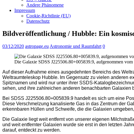
Andere Phänomene
Impressum
Cookie-Richtlinie (EU)
Datenschutz
Bildveröffentlichung / Hubble: Ein kosmi
03/12/2020
astropage.eu
Astronomie und Raumfahrt
0
Die Galaxie SDSS J225506.80+005839.9, aufgenommen vom W
Auf dieser Aufnahme eines ausgedehnten Bereichs des Wel
Weltraumteleskop Hubble. Im Gegensatz zu vielen anderen ext
Spitznamen und wird nur unter ihrer SSDS-Katalogbezeichnung
sehen, und ihre zahlreichen anderen benachbarten Galaxien be
Bei SDSS J225506.80+005839.9 handelt es sich um eine Post-S
Diese Verschmelzung kanalisierte Gas in das Zentrum der Gala
erkennbaren Hüllen und Schweife, die die Galaxien umgeben,
Die Galaxie liegt weit entfernt von unserer eigenen Milchstr
und weit entfernter Galaxien wurde sie erst in den letzten Ja
darauf, entdeckt zu werden.