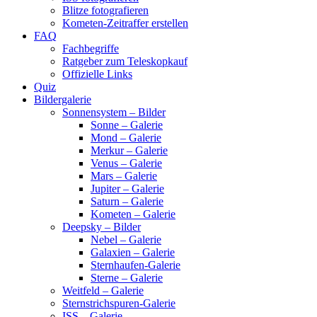
Blitze fotografieren
Kometen-Zeitraffer erstellen
FAQ
Fachbegriffe
Ratgeber zum Teleskopkauf
Offizielle Links
Quiz
Bildergalerie
Sonnensystem – Bilder
Sonne – Galerie
Mond – Galerie
Merkur – Galerie
Venus – Galerie
Mars – Galerie
Jupiter – Galerie
Saturn – Galerie
Kometen – Galerie
Deepsky – Bilder
Nebel – Galerie
Galaxien – Galerie
Sternhaufen-Galerie
Sterne – Galerie
Weitfeld – Galerie
Sternstrichspuren-Galerie
ISS – Galerie