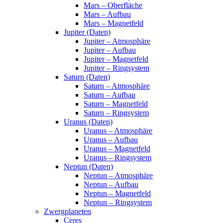
Mars – Oberfläche
Mars – Aufbau
Mars – Magnetfeld
Jupiter (Daten)
Jupiter – Atmosphäre
Jupiter – Aufbau
Jupiter – Magnetfeld
Jupiter – Ringsystem
Saturn (Daten)
Saturn – Atmosphäre
Saturn – Aufbau
Saturn – Magnetfeld
Saturn – Ringsystem
Uranus (Daten)
Uranus – Atmosphäre
Uranus – Aufbau
Uranus – Magnetfeld
Uranus – Ringsystem
Neptun (Daten)
Neptun – Atmosphäre
Neptun – Aufbau
Neptun – Magnetfeld
Neptun – Ringsystem
Zwergplaneten
Ceres