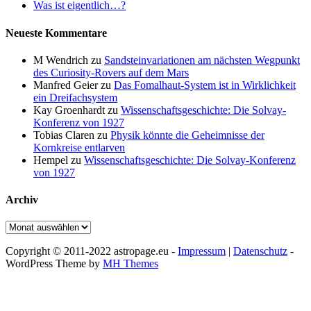
Was ist eigentlich…?
Neueste Kommentare
M Wendrich
zu
Sandsteinvariationen am nächsten Wegpunkt
des Curiosity-Rovers auf dem Mars
Manfred Geier
zu
Das Fomalhaut-System ist in Wirklichkeit
ein Dreifachsystem
Kay Groenhardt
zu
Wissenschaftsgeschichte: Die Solvay-
Konferenz von 1927
Tobias Claren
zu
Physik könnte die Geheimnisse der
Kornkreise entlarven
Hempel
zu
Wissenschaftsgeschichte: Die Solvay-Konferenz
von 1927
Archiv
Archiv
Copyright © 2011-2022 astropage.eu -
Impressum
|
Datenschutz
-
WordPress Theme by
MH Themes