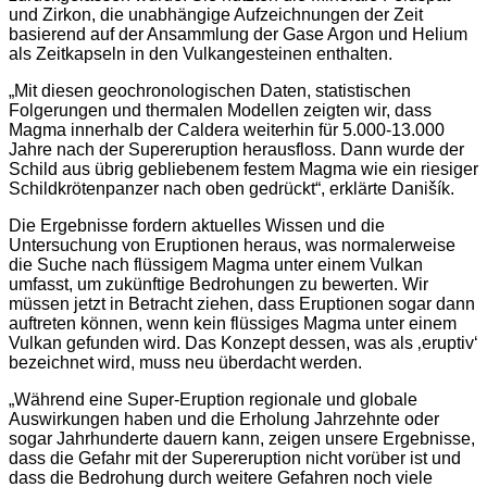
und Zirkon, die unabhängige Aufzeichnungen der Zeit
basierend auf der Ansammlung der Gase Argon und Helium
als Zeitkapseln in den Vulkangesteinen enthalten.
„Mit diesen geochronologischen Daten, statistischen
Folgerungen und thermalen Modellen zeigten wir, dass
Magma innerhalb der Caldera weiterhin für 5.000-13.000
Jahre nach der Supereruption herausfloss. Dann wurde der
Schild aus übrig gebliebenem festem Magma wie ein riesiger
Schildkrötenpanzer nach oben gedrückt“, erklärte Danišík.
Die Ergebnisse fordern aktuelles Wissen und die
Untersuchung von Eruptionen heraus, was normalerweise
die Suche nach flüssigem Magma unter einem Vulkan
umfasst, um zukünftige Bedrohungen zu bewerten. Wir
müssen jetzt in Betracht ziehen, dass Eruptionen sogar dann
auftreten können, wenn kein flüssiges Magma unter einem
Vulkan gefunden wird. Das Konzept dessen, was als ‚eruptiv‘
bezeichnet wird, muss neu überdacht werden.
„Während eine Super-Eruption regionale und globale
Auswirkungen haben und die Erholung Jahrzehnte oder
sogar Jahrhunderte dauern kann, zeigen unsere Ergebnisse,
dass die Gefahr mit der Supereruption nicht vorüber ist und
dass die Bedrohung durch weitere Gefahren noch viele