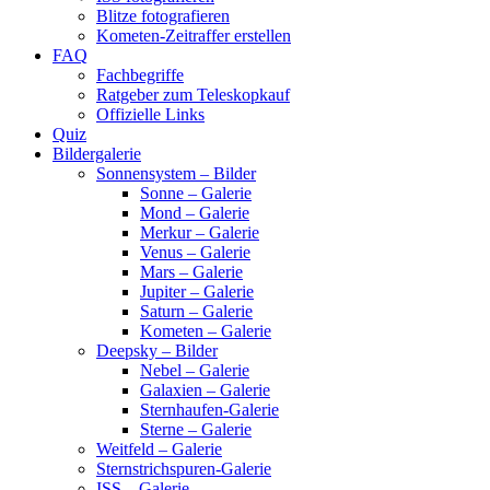
Blitze fotografieren
Kometen-Zeitraffer erstellen
FAQ
Fachbegriffe
Ratgeber zum Teleskopkauf
Offizielle Links
Quiz
Bildergalerie
Sonnensystem – Bilder
Sonne – Galerie
Mond – Galerie
Merkur – Galerie
Venus – Galerie
Mars – Galerie
Jupiter – Galerie
Saturn – Galerie
Kometen – Galerie
Deepsky – Bilder
Nebel – Galerie
Galaxien – Galerie
Sternhaufen-Galerie
Sterne – Galerie
Weitfeld – Galerie
Sternstrichspuren-Galerie
ISS – Galerie