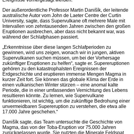
Der außerordentliche Professor Martin Danišík, der leitende
australische Autor vom John de Laeter Centre der Curtin
University, sagte, dass Supervulkane oft mehrere Male mit
Intervallen von zehntausenden Jahren zwischen den großen
Eruptionen ausbrechen, aber dass nicht bekannt war, was
während der Schlafphasen passiert.
„Erkenntnisse über diese langen Schlafperioden zu
gewinnen, wird uns zeigen, wonach wir in jungen, aktiven
Supervulkanen suchen müssen, um bei der Vorhersage
zukünftiger Eruptionen zu helfen“, sagte er. Supereruptionen
gehören zu den katastrophalsten Ereignissen der
Erdgeschichte und eruptieren immense Mengen Magma in
kurzer Zeit fort. Sie können das globale Klima der Erde in
einen vulkanischen Winter stürzen – eine anomal kalte
Periode, die in einer umfassenden Vernichtung des Lebens
resultieren könnte. Zu lernen, wie Supervulkane
funktionieren, ist wichtig, um die zukünftige Bedrohung einer
unvermeidbaren Supereruption zu verstehen, die etwa alle
17.000 Jahre geschehen.“
Danišík sagte, das Team untersuchte die Geschichte von
Magma, das von der Toba-Eruption vor 75.000 Jahren
zurückgelassen wurde. Sie nutzten die Minerale Feldspat