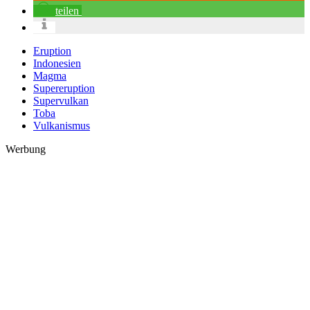
teilen
Eruption
Indonesien
Magma
Supereruption
Supervulkan
Toba
Vulkanismus
Werbung