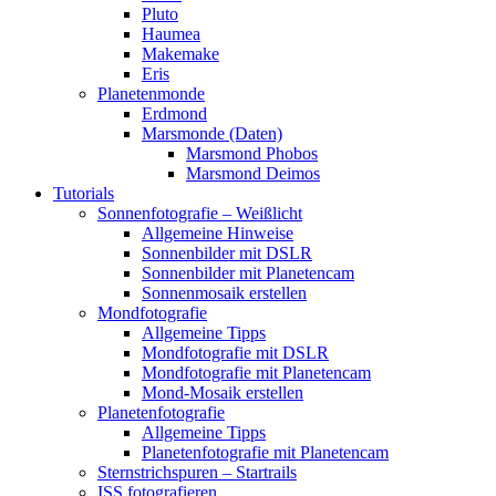
Pluto
Haumea
Makemake
Eris
Planetenmonde
Erdmond
Marsmonde (Daten)
Marsmond Phobos
Marsmond Deimos
Tutorials
Sonnenfotografie – Weißlicht
Allgemeine Hinweise
Sonnenbilder mit DSLR
Sonnenbilder mit Planetencam
Sonnenmosaik erstellen
Mondfotografie
Allgemeine Tipps
Mondfotografie mit DSLR
Mondfotografie mit Planetencam
Mond-Mosaik erstellen
Planetenfotografie
Allgemeine Tipps
Planetenfotografie mit Planetencam
Sternstrichspuren – Startrails
ISS fotografieren