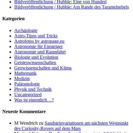
Bildveröffentlichung / Hubble: Eine von Hundert
Bildveröffentlichung / Hubble: Am Rande des Tarantelnebels
Kategorien
Archäologie
Astro-Tipps und Tricks
Astrofotos by astropage.eu
Astronomie für Einsteiger
Astronomie und Raumfahrt
Biologie und Evolution
Geisteswissenschaften
Geowissenschaften und Klima
Mathematik
Medizin
Paläontologie
Physik und Technik
Uncategorized
Was ist eigentlich…?
Neueste Kommentare
M Wendrich
zu
Sandsteinvariationen am nächsten Wegpunkt
des Curiosity-Rovers auf dem Mars