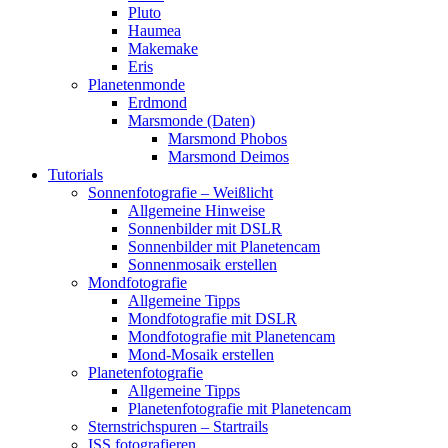
Pluto
Haumea
Makemake
Eris
Planetenmonde
Erdmond
Marsmonde (Daten)
Marsmond Phobos
Marsmond Deimos
Tutorials
Sonnenfotografie – Weißlicht
Allgemeine Hinweise
Sonnenbilder mit DSLR
Sonnenbilder mit Planetencam
Sonnenmosaik erstellen
Mondfotografie
Allgemeine Tipps
Mondfotografie mit DSLR
Mondfotografie mit Planetencam
Mond-Mosaik erstellen
Planetenfotografie
Allgemeine Tipps
Planetenfotografie mit Planetencam
Sternstrichspuren – Startrails
ISS fotografieren