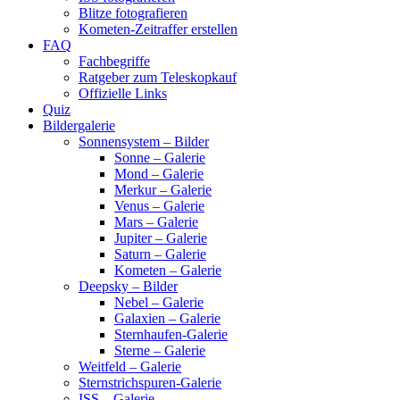
Blitze fotografieren
Kometen-Zeitraffer erstellen
FAQ
Fachbegriffe
Ratgeber zum Teleskopkauf
Offizielle Links
Quiz
Bildergalerie
Sonnensystem – Bilder
Sonne – Galerie
Mond – Galerie
Merkur – Galerie
Venus – Galerie
Mars – Galerie
Jupiter – Galerie
Saturn – Galerie
Kometen – Galerie
Deepsky – Bilder
Nebel – Galerie
Galaxien – Galerie
Sternhaufen-Galerie
Sterne – Galerie
Weitfeld – Galerie
Sternstrichspuren-Galerie
ISS – Galerie