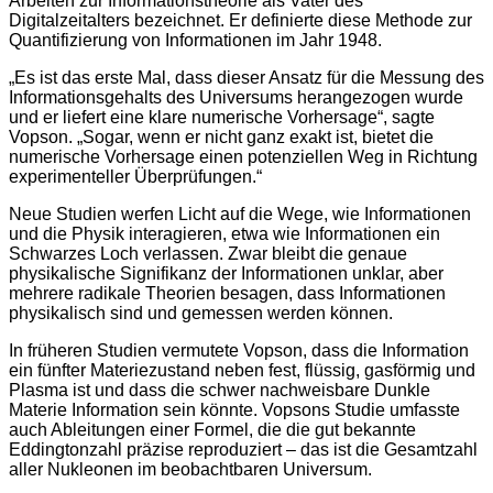
Arbeiten zur Informationstheorie als Vater des
Digitalzeitalters bezeichnet. Er definierte diese Methode zur
Quantifizierung von Informationen im Jahr 1948.
„Es ist das erste Mal, dass dieser Ansatz für die Messung des
Informationsgehalts des Universums herangezogen wurde
und er liefert eine klare numerische Vorhersage“, sagte
Vopson. „Sogar, wenn er nicht ganz exakt ist, bietet die
numerische Vorhersage einen potenziellen Weg in Richtung
experimenteller Überprüfungen.“
Neue Studien werfen Licht auf die Wege, wie Informationen
und die Physik interagieren, etwa wie Informationen ein
Schwarzes Loch verlassen. Zwar bleibt die genaue
physikalische Signifikanz der Informationen unklar, aber
mehrere radikale Theorien besagen, dass Informationen
physikalisch sind und gemessen werden können.
In früheren Studien vermutete Vopson, dass die Information
ein fünfter Materiezustand neben fest, flüssig, gasförmig und
Plasma ist und dass die schwer nachweisbare Dunkle
Materie Information sein könnte. Vopsons Studie umfasste
auch Ableitungen einer Formel, die die gut bekannte
Eddingtonzahl präzise reproduziert – das ist die Gesamtzahl
aller Nukleonen im beobachtbaren Universum.