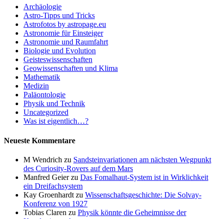
Archäologie
Astro-Tipps und Tricks
Astrofotos by astropage.eu
Astronomie für Einsteiger
Astronomie und Raumfahrt
Biologie und Evolution
Geisteswissenschaften
Geowissenschaften und Klima
Mathematik
Medizin
Paläontologie
Physik und Technik
Uncategorized
Was ist eigentlich…?
Neueste Kommentare
M Wendrich
zu
Sandsteinvariationen am nächsten Wegpunkt
des Curiosity-Rovers auf dem Mars
Manfred Geier
zu
Das Fomalhaut-System ist in Wirklichkeit
ein Dreifachsystem
Kay Groenhardt
zu
Wissenschaftsgeschichte: Die Solvay-
Konferenz von 1927
Tobias Claren
zu
Physik könnte die Geheimnisse der