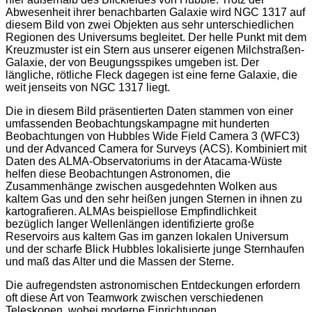
Abwesenheit ihrer benachbarten Galaxie wird NGC 1317 auf
diesem Bild von zwei Objekten aus sehr unterschiedlichen
Regionen des Universums begleitet. Der helle Punkt mit dem
Kreuzmuster ist ein Stern aus unserer eigenen Milchstraßen-
Galaxie, der von Beugungsspikes umgeben ist. Der
längliche, rötliche Fleck dagegen ist eine ferne Galaxie, die
weit jenseits von NGC 1317 liegt.
Die in diesem Bild präsentierten Daten stammen von einer
umfassenden Beobachtungskampagne mit hunderten
Beobachtungen von Hubbles Wide Field Camera 3 (WFC3)
und der Advanced Camera for Surveys (ACS). Kombiniert mit
Daten des ALMA-Observatoriums in der Atacama-Wüste
helfen diese Beobachtungen Astronomen, die
Zusammenhänge zwischen ausgedehnten Wolken aus
kaltem Gas und den sehr heißen jungen Sternen in ihnen zu
kartografieren. ALMAs beispiellose Empfindlichkeit
bezüglich langer Wellenlängen identifizierte große
Reservoirs aus kaltem Gas im ganzen lokalen Universum
und der scharfe Blick Hubbles lokalisierte junge Sternhaufen
und maß das Alter und die Massen der Sterne.
Die aufregendsten astronomischen Entdeckungen erfordern
oft diese Art von Teamwork zwischen verschiedenen
Teleskopen, wobei moderne Einrichtungen