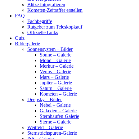
Blitze fotografieren
Kometen-Zeitraffer erstellen
FAQ
Fachbegriffe
Ratgeber zum Teleskopkauf
Offizielle Links
Quiz
Bildergalerie
Sonnensystem – Bilder
Sonne – Galerie
Mond – Galerie
Merkur – Galerie
Venus – Galerie
Mars – Galerie
Jupiter – Galerie
Saturn – Galerie
Kometen – Galerie
Deepsky – Bilder
Nebel – Galerie
Galaxien – Galerie
Sternhaufen-Galerie
Sterne – Galerie
Weitfeld – Galerie
Sternstrichspuren-Galerie
ISS – Galerie