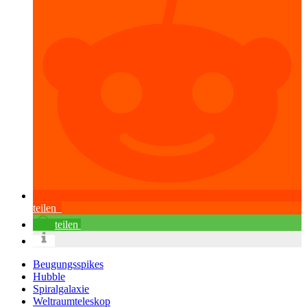
teilen
teilen
Beugungsspikes
Hubble
Spiralgalaxie
Weltraumteleskop