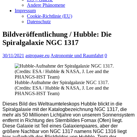
Andere Phänomene
Impressum
Cookie-Richtlinie (EU)
Datenschutz
Bildveröffentlichung / Hubble: Die
Spiralgalaxie NGC 1317
30/11/2021
astropage.eu
Astronomie und Raumfahrt
0
Hubble-Aufnahme der Spiralgalaxie NGC 1317.
(Credits: ESA / Hubble & NASA, J. Lee and the
PHANGS-HST Team)
Dieses Bild des Weltraumteleskops Hubble blickt in die
Spiralgalaxie mit der Katalogbezeichnung NGC 1317, die
mehr als 50 Millionen Lichtjahre von unserem Sonnensystem
entfernt in Richtung des Sternbildes Fornax (Ofen) liegt.
Diese Galaxie ist Teil eines Galaxienpaares, aber der
größere Nachbar von NGC 1317 namens NGC 1316 liegt
hier außerhalb des Blickfeldes von Hubble. Trotz der