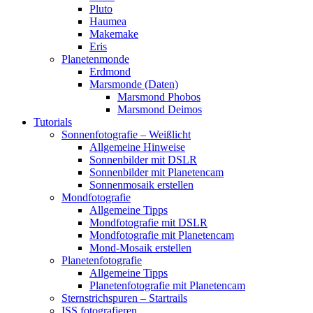
Pluto
Haumea
Makemake
Eris
Planetenmonde
Erdmond
Marsmonde (Daten)
Marsmond Phobos
Marsmond Deimos
Tutorials
Sonnenfotografie – Weißlicht
Allgemeine Hinweise
Sonnenbilder mit DSLR
Sonnenbilder mit Planetencam
Sonnenmosaik erstellen
Mondfotografie
Allgemeine Tipps
Mondfotografie mit DSLR
Mondfotografie mit Planetencam
Mond-Mosaik erstellen
Planetenfotografie
Allgemeine Tipps
Planetenfotografie mit Planetencam
Sternstrichspuren – Startrails
ISS fotografieren