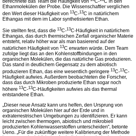
berechnete das Team die Häufigkeit von
C-
C in den
Ethanmolekülen der Probe. Die Wissenschaftler verglichen
13
13
den Wert dieser Häufigkeit von
C-
C in natürlichem
Ethangas mit dem im Labor synthetisierten Ethan.
13
13
Sie stellten fest, dass die
C-
C-Häufigkeit in natürlichem
Ethangas, das durch thermischen Zerfall organischer Materie
entsteht, relativ höher war als man basierend auf der
13
natürlichen Häufigkeit von
C erwarten würde. Dem Team
zufolge liegt das an den Kohlenstoffbindungen in den
organischen Molekülen, die das natürliche Gas produzieren.
Das stand in deutlichem Gegensatz zu dem abiotisch
13
13
produzieren Ethan, das eine wesentlich geringere
C-
C-
Häufigkeit aufwies. Außerdem beobachteten die Forscher,
dass das durch Mikroben produzierte Ethan sogar noch
13
13
höhere
C-
C-Häufigkeiten aufwies als das thermal
entstandene Ethan.
„Dieser neue Ansatz kann uns helfen, den Ursprung von
organischen Molekülen hier auf der Erde und in
extraterrestrischen Umgebungen zu identifizieren. Er kann
leicht zwischen thermogen, abiotisch und mikrobiell
produzierten Kohlenwasserstoffen unterscheiden“, betonte
Ueno. „Für die zukünftige weitere Kalibrierung der Methode