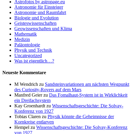
Astrofotos by astropage.eu
Astronomie für Einsteiger
Astronomie und Raumfahrt
Biologie und Evolution
Geisteswissenschaften
Geowissenschaften und Klima
Mathematik
Medizin
Paläontologie
Physik und Technik
Uncategorized
Was ist eigentlich…?
Neueste Kommentare
M Wendrich
zu
Sandsteinvariationen am nächsten Wegpunkt
des Curiosity-Rovers auf dem Mars
Manfred Geier
zu
Das Fomalhaut-System ist in Wirklichkeit
ein Dreifachsystem
Kay Groenhardt
zu
Wissenschaftsgeschichte: Die Solvay-
Konferenz von 1927
Tobias Claren
zu
Physik könnte die Geheimnisse der
Kornkreise entlarven
Hempel
zu
Wissenschaftsgeschichte: Die Solvay-Konferenz
von 1927