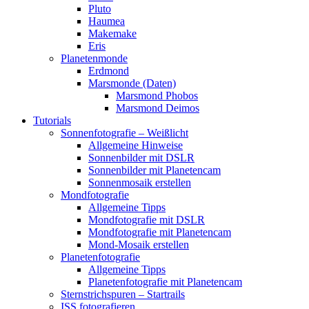
Pluto
Haumea
Makemake
Eris
Planetenmonde
Erdmond
Marsmonde (Daten)
Marsmond Phobos
Marsmond Deimos
Tutorials
Sonnenfotografie – Weißlicht
Allgemeine Hinweise
Sonnenbilder mit DSLR
Sonnenbilder mit Planetencam
Sonnenmosaik erstellen
Mondfotografie
Allgemeine Tipps
Mondfotografie mit DSLR
Mondfotografie mit Planetencam
Mond-Mosaik erstellen
Planetenfotografie
Allgemeine Tipps
Planetenfotografie mit Planetencam
Sternstrichspuren – Startrails
ISS fotografieren