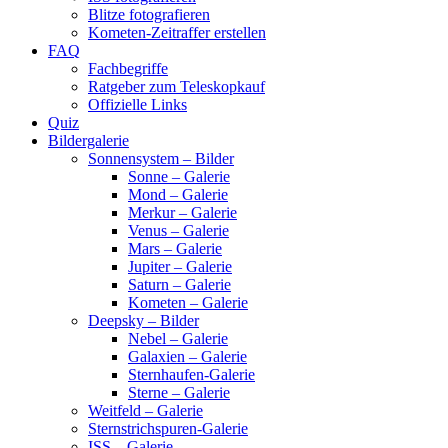
Blitze fotografieren
Kometen-Zeitraffer erstellen
FAQ
Fachbegriffe
Ratgeber zum Teleskopkauf
Offizielle Links
Quiz
Bildergalerie
Sonnensystem – Bilder
Sonne – Galerie
Mond – Galerie
Merkur – Galerie
Venus – Galerie
Mars – Galerie
Jupiter – Galerie
Saturn – Galerie
Kometen – Galerie
Deepsky – Bilder
Nebel – Galerie
Galaxien – Galerie
Sternhaufen-Galerie
Sterne – Galerie
Weitfeld – Galerie
Sternstrichspuren-Galerie
ISS – Galerie