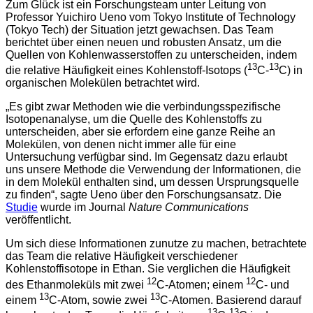
Zum Glück ist ein Forschungsteam unter Leitung von
Professor Yuichiro Ueno vom Tokyo Institute of Technology
(Tokyo Tech) der Situation jetzt gewachsen. Das Team
berichtet über einen neuen und robusten Ansatz, um die
Quellen von Kohlenwasserstoffen zu unterscheiden, indem
13
13
die relative Häufigkeit eines Kohlenstoff-Isotops (
C-
C) in
organischen Molekülen betrachtet wird.
„Es gibt zwar Methoden wie die verbindungsspezifische
Isotopenanalyse, um die Quelle des Kohlenstoffs zu
unterscheiden, aber sie erfordern eine ganze Reihe an
Molekülen, von denen nicht immer alle für eine
Untersuchung verfügbar sind. Im Gegensatz dazu erlaubt
uns unsere Methode die Verwendung der Informationen, die
in dem Molekül enthalten sind, um dessen Ursprungsquelle
zu finden“, sagte Ueno über den Forschungsansatz. Die
Studie
wurde im Journal
Nature Communications
veröffentlicht.
Um sich diese Informationen zunutze zu machen, betrachtete
das Team die relative Häufigkeit verschiedener
Kohlenstoffisotope in Ethan. Sie verglichen die Häufigkeit
12
12
des Ethanmoleküls mit zwei
C-Atomen; einem
C- und
13
13
einem
C-Atom, sowie zwei
C-Atomen. Basierend darauf
13
13