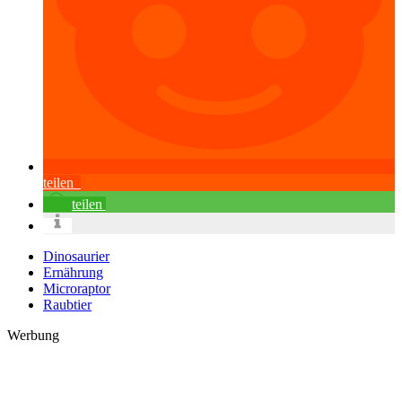
teilen
teilen
Dinosaurier
Ernährung
Microraptor
Raubtier
Werbung