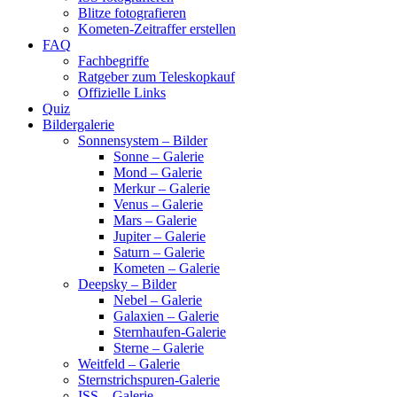
Blitze fotografieren
Kometen-Zeitraffer erstellen
FAQ
Fachbegriffe
Ratgeber zum Teleskopkauf
Offizielle Links
Quiz
Bildergalerie
Sonnensystem – Bilder
Sonne – Galerie
Mond – Galerie
Merkur – Galerie
Venus – Galerie
Mars – Galerie
Jupiter – Galerie
Saturn – Galerie
Kometen – Galerie
Deepsky – Bilder
Nebel – Galerie
Galaxien – Galerie
Sternhaufen-Galerie
Sterne – Galerie
Weitfeld – Galerie
Sternstrichspuren-Galerie
ISS – Galerie