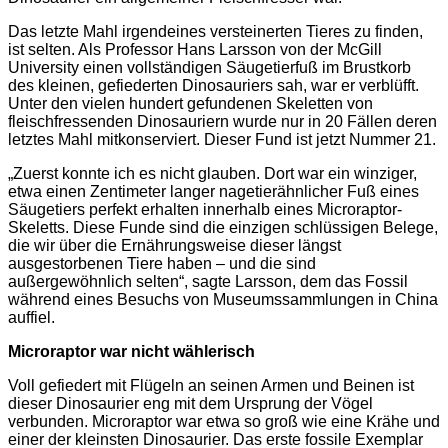
Das letzte Mahl irgendeines versteinerten Tieres zu finden,
ist selten. Als Professor Hans Larsson von der McGill
University einen vollständigen Säugetierfuß im Brustkorb
des kleinen, gefiederten Dinosauriers sah, war er verblüfft.
Unter den vielen hundert gefundenen Skeletten von
fleischfressenden Dinosauriern wurde nur in 20 Fällen deren
letztes Mahl mitkonserviert. Dieser Fund ist jetzt Nummer 21.
„Zuerst konnte ich es nicht glauben. Dort war ein winziger,
etwa einen Zentimeter langer nagetierähnlicher Fuß eines
Säugetiers perfekt erhalten innerhalb eines Microraptor-
Skeletts. Diese Funde sind die einzigen schlüssigen Belege,
die wir über die Ernährungsweise dieser längst
ausgestorbenen Tiere haben – und die sind
außergewöhnlich selten“, sagte Larsson, dem das Fossil
während eines Besuchs von Museumssammlungen in China
auffiel.
Microraptor war nicht wählerisch
Voll gefiedert mit Flügeln an seinen Armen und Beinen ist
dieser Dinosaurier eng mit dem Ursprung der Vögel
verbunden. Microraptor war etwa so groß wie eine Krähe und
einer der kleinsten Dinosaurier. Das erste fossile Exemplar