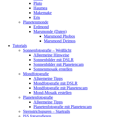
Pluto
Haumea
Makemake
Eris
Planetenmonde
Erdmond
Marsmonde (Daten)
Marsmond Phobos
Marsmond Deimos
Tutorials
Sonnenfotografie – Weißlicht
Allgemeine Hinweise
Sonnenbilder mit DSLR
Sonnenbilder mit Planetencam
Sonnenmosaik erstellen
Mondfotografie
Allgemeine Tipps
Mondfotografie mit DSLR
Mondfotografie mit Planetencam
Mond-Mosaik erstellen
Planetenfotografie
Allgemeine Tipps
Planetenfotografie mit Planetencam
Sternstrichspuren – Startrails
ISS fotografieren