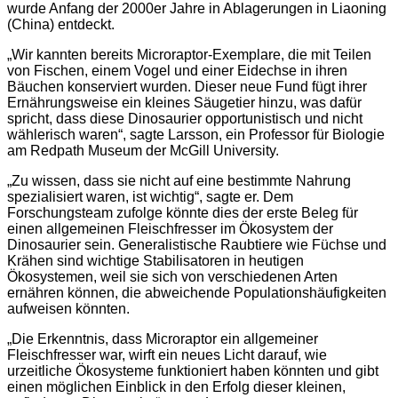
wurde Anfang der 2000er Jahre in Ablagerungen in Liaoning
(China) entdeckt.
„Wir kannten bereits Microraptor-Exemplare, die mit Teilen
von Fischen, einem Vogel und einer Eidechse in ihren
Bäuchen konserviert wurden. Dieser neue Fund fügt ihrer
Ernährungsweise ein kleines Säugetier hinzu, was dafür
spricht, dass diese Dinosaurier opportunistisch und nicht
wählerisch waren“, sagte Larsson, ein Professor für Biologie
am Redpath Museum der McGill University.
„Zu wissen, dass sie nicht auf eine bestimmte Nahrung
spezialisiert waren, ist wichtig“, sagte er. Dem
Forschungsteam zufolge könnte dies der erste Beleg für
einen allgemeinen Fleischfresser im Ökosystem der
Dinosaurier sein. Generalistische Raubtiere wie Füchse und
Krähen sind wichtige Stabilisatoren in heutigen
Ökosystemen, weil sie sich von verschiedenen Arten
ernähren können, die abweichende Populationshäufigkeiten
aufweisen könnten.
„Die Erkenntnis, dass Microraptor ein allgemeiner
Fleischfresser war, wirft ein neues Licht darauf, wie
urzeitliche Ökosysteme funktioniert haben könnten und gibt
einen möglichen Einblick in den Erfolg dieser kleinen,