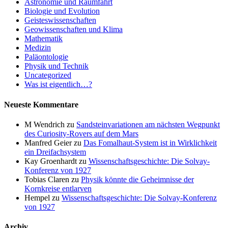
Astronomie und Raumfahrt
Biologie und Evolution
Geisteswissenschaften
Geowissenschaften und Klima
Mathematik
Medizin
Paläontologie
Physik und Technik
Uncategorized
Was ist eigentlich…?
Neueste Kommentare
M Wendrich
zu
Sandsteinvariationen am nächsten Wegpunkt
des Curiosity-Rovers auf dem Mars
Manfred Geier
zu
Das Fomalhaut-System ist in Wirklichkeit
ein Dreifachsystem
Kay Groenhardt
zu
Wissenschaftsgeschichte: Die Solvay-
Konferenz von 1927
Tobias Claren
zu
Physik könnte die Geheimnisse der
Kornkreise entlarven
Hempel
zu
Wissenschaftsgeschichte: Die Solvay-Konferenz
von 1927
Archiv