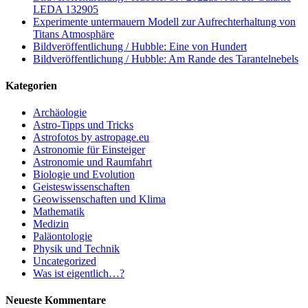
LEDA 132905
Experimente untermauern Modell zur Aufrechterhaltung von
Titans Atmosphäre
Bildveröffentlichung / Hubble: Eine von Hundert
Bildveröffentlichung / Hubble: Am Rande des Tarantelnebels
Kategorien
Archäologie
Astro-Tipps und Tricks
Astrofotos by astropage.eu
Astronomie für Einsteiger
Astronomie und Raumfahrt
Biologie und Evolution
Geisteswissenschaften
Geowissenschaften und Klima
Mathematik
Medizin
Paläontologie
Physik und Technik
Uncategorized
Was ist eigentlich…?
Neueste Kommentare