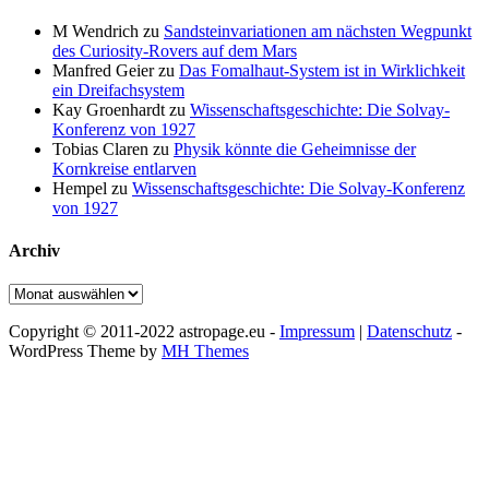
M Wendrich
zu
Sandsteinvariationen am nächsten Wegpunkt
des Curiosity-Rovers auf dem Mars
Manfred Geier
zu
Das Fomalhaut-System ist in Wirklichkeit
ein Dreifachsystem
Kay Groenhardt
zu
Wissenschaftsgeschichte: Die Solvay-
Konferenz von 1927
Tobias Claren
zu
Physik könnte die Geheimnisse der
Kornkreise entlarven
Hempel
zu
Wissenschaftsgeschichte: Die Solvay-Konferenz
von 1927
Archiv
Archiv
Copyright © 2011-2022 astropage.eu -
Impressum
|
Datenschutz
-
WordPress Theme by
MH Themes