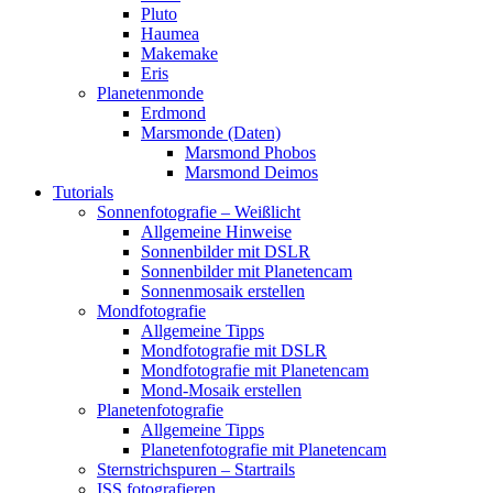
Pluto
Haumea
Makemake
Eris
Planetenmonde
Erdmond
Marsmonde (Daten)
Marsmond Phobos
Marsmond Deimos
Tutorials
Sonnenfotografie – Weißlicht
Allgemeine Hinweise
Sonnenbilder mit DSLR
Sonnenbilder mit Planetencam
Sonnenmosaik erstellen
Mondfotografie
Allgemeine Tipps
Mondfotografie mit DSLR
Mondfotografie mit Planetencam
Mond-Mosaik erstellen
Planetenfotografie
Allgemeine Tipps
Planetenfotografie mit Planetencam
Sternstrichspuren – Startrails
ISS fotografieren