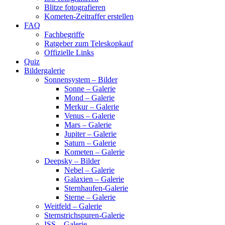
Blitze fotografieren
Kometen-Zeitraffer erstellen
FAQ
Fachbegriffe
Ratgeber zum Teleskopkauf
Offizielle Links
Quiz
Bildergalerie
Sonnensystem – Bilder
Sonne – Galerie
Mond – Galerie
Merkur – Galerie
Venus – Galerie
Mars – Galerie
Jupiter – Galerie
Saturn – Galerie
Kometen – Galerie
Deepsky – Bilder
Nebel – Galerie
Galaxien – Galerie
Sternhaufen-Galerie
Sterne – Galerie
Weitfeld – Galerie
Sternstrichspuren-Galerie
ISS – Galerie