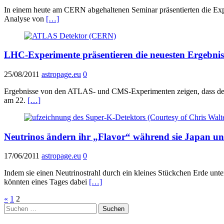
In einem heute am CERN abgehaltenen Seminar präsentierten die Ex
Analyse von
[…]
LHC-Experimente präsentieren die neuesten Ergebni
25/08/2011
astropage.eu
0
Ergebnisse von den ATLAS- und CMS-Experimenten zeigen, dass dem s
am 22.
[…]
Neutrinos ändern ihr „Flavor“ während sie Japan un
17/06/2011
astropage.eu
0
Indem sie einen Neutrinostrahl durch ein kleines Stückchen Erde unte
könnten eines Tages dabei
[…]
Seitennummerierung
«
1
2
Suchen
der
nach: