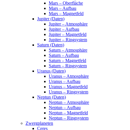
Mars – Oberfläche
Mars – Aufbau
Mars – Magnetfeld
Jupiter (Daten)
Jupiter – Atmosphäre
Jupiter – Aufbau
Jupiter – Magnetfeld
Jupiter – Ringsystem
Saturn (Daten)
Saturn – Atmosphäre
Saturn – Aufbau
Saturn – Magnetfeld
Saturn – Ringsystem
Uranus (Daten)
Uranus – Atmosphäre
Uranus – Aufbau
Uranus – Magnetfeld
Uranus – Ringsystem
Neptun (Daten)
Neptun – Atmosphäre
Neptun – Aufbau
Neptun – Magnetfeld
Neptun – Ringsystem
Zwergplaneten
Ceres