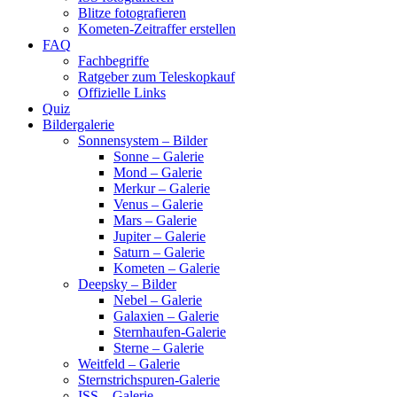
Blitze fotografieren
Kometen-Zeitraffer erstellen
FAQ
Fachbegriffe
Ratgeber zum Teleskopkauf
Offizielle Links
Quiz
Bildergalerie
Sonnensystem – Bilder
Sonne – Galerie
Mond – Galerie
Merkur – Galerie
Venus – Galerie
Mars – Galerie
Jupiter – Galerie
Saturn – Galerie
Kometen – Galerie
Deepsky – Bilder
Nebel – Galerie
Galaxien – Galerie
Sternhaufen-Galerie
Sterne – Galerie
Weitfeld – Galerie
Sternstrichspuren-Galerie
ISS – Galerie