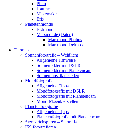
Pluto
Haumea
Makemake
Eris
Planetenmonde
Erdmond
Marsmonde (Daten)
Marsmond Phobos
Marsmond Deimos
Tutorials
Sonnenfotografie – Weißlicht
Allgemeine Hinweise
Sonnenbilder mit DSLR
Sonnenbilder mit Planetencam
Sonnenmosaik erstellen
Mondfotografie
Allgemeine Tipps
Mondfotografie mit DSLR
Mondfotografie mit Planetencam
Mond-Mosaik erstellen
Planetenfotografie
Allgemeine Tipps
Planetenfotografie mit Planetencam
Sternstrichspuren – Startrails
ISS fotografieren