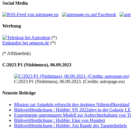
Beiträge
Social Media
Werbung
(*)
Einkaufen bei amazon.de
(*)
(* Affiliatelink)
C/2023 P1 (Nishimura), 06.09.2023
C/2023 P1 (Nishimura), 06.09.2023. (Credits: astropage.eu)
Neueste Beiträge
Mission zur Antarktis erforscht den dortigen Nährstoffkreislauf
Bildveröffentlichung / Hubble: SN 2022abvt in der Galaxie 
Experimente untermauern Modell zur Aufrechterhaltung von T
Bildveröffentlichung / Hubble: Eine von Hundert
Bildveröffentlichung / Hubble: Am Rande des Tarantelnebels