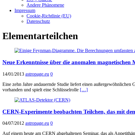
Andere Phänomene
Impressum
Cookie-Richtlinie (EU)
Datenschutz
Elementarteilchen
Neue Erkenntnisse über die anomalen magnetischen
14/01/2013
astropage.eu
0
Eine zehn Jahre andauernde Studie liefert einen außergewöhnlichen G
vorhanden und spielt eine Schlüsselrolle
[…]
CERN-Experimente beobachten Teilchen, das mit dem
04/07/2012
astropage.eu
0
Auf einem heute am CERN abgehaltenen Seminar, das als Appetithäp