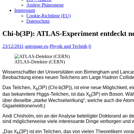
Andere Phänomene
Impressum
Cookie-Richtlinie (EU)
Datenschutz
Chi-b(3P): ATLAS-Experiment entdeckt n
23/12/2011
astropage.eu
Physik und Technik
0
ATLAS-Detektor (CERN)
Wissenschaftler der Universitäten von Birmingham und Lancas
Beobachtung eines neuen Teilchens am Large Hadron Collider
Das Teilchen, Χ
(3P) (Chi-b(3P)), ist eine neue Möglichkeit,
b
das bekanntere Higgs-Teilchen, ist das Χ
(3P) ein Boson. Wäh
b
über dieselbe „starke Wechselwirkung“, welche auch die Ato
Gigaelektronenvolt.)
Andi Chisholm, ein an der Analyse beteiligter Doktorand an de
sind möglicherweise viele interessante Dinge verborgen und wir
„Das Χ
(3P) ist ein Teilchen, das von vielen Theoretikern v
b