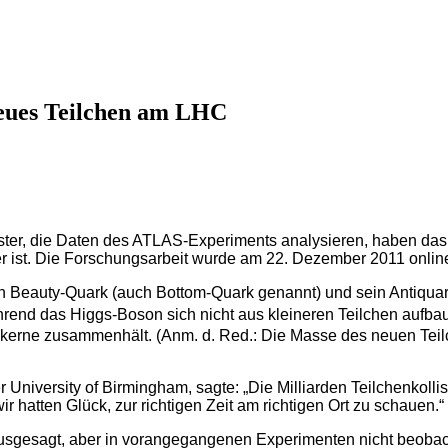
eues Teilchen am LHC
ter, die Daten des ATLAS-Experiments analysieren, haben das Z
 ist. Die Forschungsarbeit wurde am 22. Dezember 2011 onlin
 ein Beauty-Quark (auch Bottom-Quark genannt) und sein Antiqua
rend das Higgs-Boson sich nicht aus kleineren Teilchen aufbau
mkerne zusammenhält. (Anm. d. Red.: Die Masse des neuen Tei
r University of Birmingham, sagte: „Die Milliarden Teilchenkoll
 hatten Glück, zur richtigen Zeit am richtigen Ort zu schauen.“
orausgesagt, aber in vorangegangenen Experimenten nicht beobac