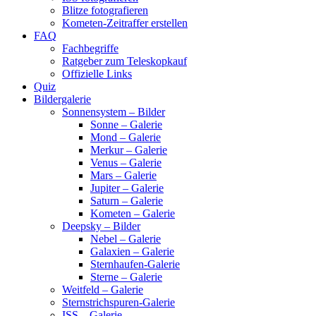
Blitze fotografieren
Kometen-Zeitraffer erstellen
FAQ
Fachbegriffe
Ratgeber zum Teleskopkauf
Offizielle Links
Quiz
Bildergalerie
Sonnensystem – Bilder
Sonne – Galerie
Mond – Galerie
Merkur – Galerie
Venus – Galerie
Mars – Galerie
Jupiter – Galerie
Saturn – Galerie
Kometen – Galerie
Deepsky – Bilder
Nebel – Galerie
Galaxien – Galerie
Sternhaufen-Galerie
Sterne – Galerie
Weitfeld – Galerie
Sternstrichspuren-Galerie
ISS – Galerie