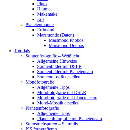
Pluto
Haumea
Makemake
Eris
Planetenmonde
Erdmond
Marsmonde (Daten)
Marsmond Phobos
Marsmond Deimos
Tutorials
Sonnenfotografie – Weißlicht
Allgemeine Hinweise
Sonnenbilder mit DSLR
Sonnenbilder mit Planetencam
Sonnenmosaik erstellen
Mondfotografie
Allgemeine Tipps
Mondfotografie mit DSLR
Mondfotografie mit Planetencam
Mond-Mosaik erstellen
Planetenfotografie
Allgemeine Tipps
Planetenfotografie mit Planetencam
Sternstrichspuren – Startrails
ISS fotografieren