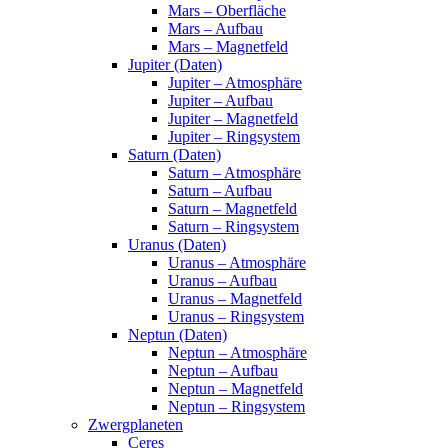
Mars – Oberfläche
Mars – Aufbau
Mars – Magnetfeld
Jupiter (Daten)
Jupiter – Atmosphäre
Jupiter – Aufbau
Jupiter – Magnetfeld
Jupiter – Ringsystem
Saturn (Daten)
Saturn – Atmosphäre
Saturn – Aufbau
Saturn – Magnetfeld
Saturn – Ringsystem
Uranus (Daten)
Uranus – Atmosphäre
Uranus – Aufbau
Uranus – Magnetfeld
Uranus – Ringsystem
Neptun (Daten)
Neptun – Atmosphäre
Neptun – Aufbau
Neptun – Magnetfeld
Neptun – Ringsystem
Zwergplaneten
Ceres