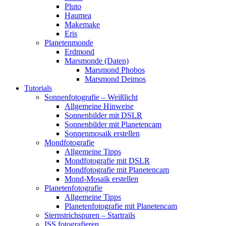
Pluto
Haumea
Makemake
Eris
Planetenmonde
Erdmond
Marsmonde (Daten)
Marsmond Phobos
Marsmond Deimos
Tutorials
Sonnenfotografie – Weißlicht
Allgemeine Hinweise
Sonnenbilder mit DSLR
Sonnenbilder mit Planetencam
Sonnenmosaik erstellen
Mondfotografie
Allgemeine Tipps
Mondfotografie mit DSLR
Mondfotografie mit Planetencam
Mond-Mosaik erstellen
Planetenfotografie
Allgemeine Tipps
Planetenfotografie mit Planetencam
Sternstrichspuren – Startrails
ISS fotografieren