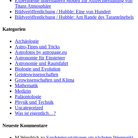
Experimente untermauern Modell zur Aufrechterhaltung von
Titans Atmosphäre
Bildveröffentlichung / Hubble: Eine von Hundert
Bildveröffentlichung / Hubble: Am Rande des Tarantelnebels
Kategorien
Archäologie
Astro-Tipps und Tricks
Astrofotos by astropage.eu
Astronomie für Einsteiger
Astronomie und Raumfahrt
Biologie und Evolution
Geisteswissenschaften
Geowissenschaften und Klima
Mathematik
Medizin
Paläontologie
Physik und Technik
Uncategorized
Was ist eigentlich…?
Neueste Kommentare
M Wendrich
zu
Sandsteinvariationen am nächsten Wegpunkt