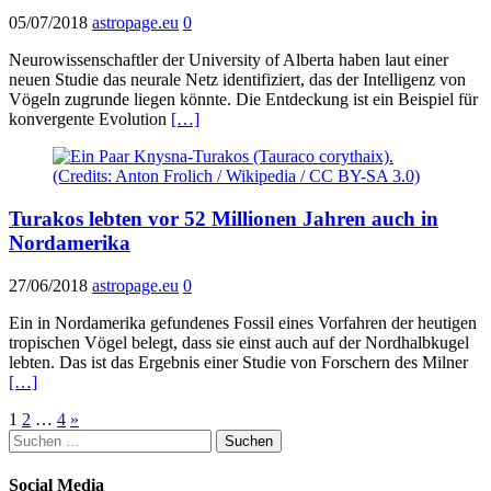
05/07/2018
astropage.eu
0
Neurowissenschaftler der University of Alberta haben laut einer
neuen Studie das neurale Netz identifiziert, das der Intelligenz von
Vögeln zugrunde liegen könnte. Die Entdeckung ist ein Beispiel für
konvergente Evolution
[…]
Turakos lebten vor 52 Millionen Jahren auch in
Nordamerika
27/06/2018
astropage.eu
0
Ein in Nordamerika gefundenes Fossil eines Vorfahren der heutigen
tropischen Vögel belegt, dass sie einst auch auf der Nordhalbkugel
lebten. Das ist das Ergebnis einer Studie von Forschern des Milner
[…]
Seitennummerierung
1
2
…
4
»
Suchen
der
nach:
Beiträge
Social Media