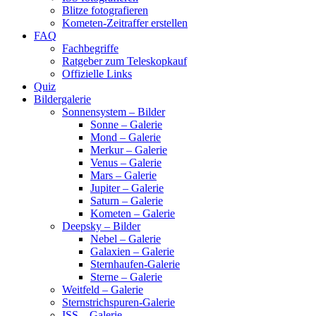
Blitze fotografieren
Kometen-Zeitraffer erstellen
FAQ
Fachbegriffe
Ratgeber zum Teleskopkauf
Offizielle Links
Quiz
Bildergalerie
Sonnensystem – Bilder
Sonne – Galerie
Mond – Galerie
Merkur – Galerie
Venus – Galerie
Mars – Galerie
Jupiter – Galerie
Saturn – Galerie
Kometen – Galerie
Deepsky – Bilder
Nebel – Galerie
Galaxien – Galerie
Sternhaufen-Galerie
Sterne – Galerie
Weitfeld – Galerie
Sternstrichspuren-Galerie
ISS – Galerie