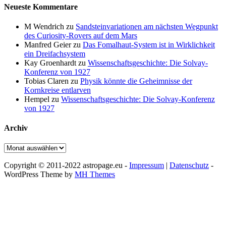
Neueste Kommentare
M Wendrich
zu
Sandsteinvariationen am nächsten Wegpunkt
des Curiosity-Rovers auf dem Mars
Manfred Geier
zu
Das Fomalhaut-System ist in Wirklichkeit
ein Dreifachsystem
Kay Groenhardt
zu
Wissenschaftsgeschichte: Die Solvay-
Konferenz von 1927
Tobias Claren
zu
Physik könnte die Geheimnisse der
Kornkreise entlarven
Hempel
zu
Wissenschaftsgeschichte: Die Solvay-Konferenz
von 1927
Archiv
Archiv
Copyright © 2011-2022 astropage.eu -
Impressum
|
Datenschutz
-
WordPress Theme by
MH Themes