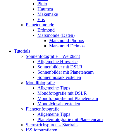
Pluto
Haumea
Makemake
Eris
Planetenmonde
Erdmond
Marsmonde (Daten)
Marsmond Phobos
Marsmond Deimos
Tutorials
Sonnenfotografie – Weißlicht
Allgemeine Hinweise
Sonnenbilder mit DSLR
Sonnenbilder mit Planetencam
Sonnenmosaik erstellen
Mondfotografie
Allgemeine Tipps
Mondfotografie mit DSLR
Mondfotografie mit Planetencam
Mond-Mosaik erstellen
Planetenfotografie
Allgemeine Tipps
Planetenfotografie mit Planetencam
Sternstrichspuren – Startrails
ISS fotografieren