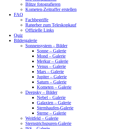
Blitze fotografieren
Kometen-Zeitraffer erstellen
FAQ
Fachbegriffe
Ratgeber zum Teleskopkauf
Offizielle Links
Quiz
Bildergalerie
Sonnensystem – Bilder
Sonne – Galerie
Mond – Galerie
Merkur – Galerie
Venus – Galerie
Mars – Galerie
Jupiter – Galerie
Saturn – Galerie
Kometen – Galerie
Deepsky – Bilder
Nebel – Galerie
Galaxien – Galerie
Sternhaufen-Galerie
Sterne – Galerie
Weitfeld – Galerie
Sternstrichspuren-Galerie
ISS – Galerie