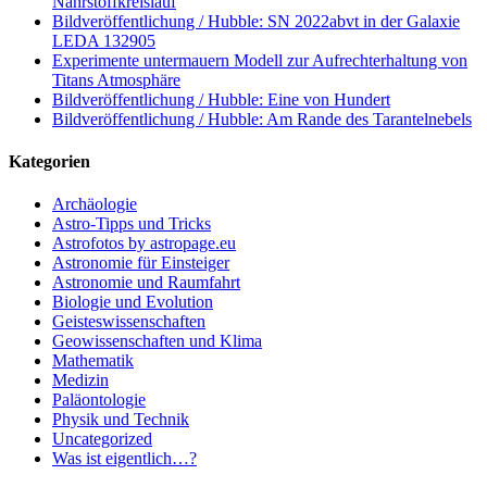
Nährstoffkreislauf
Bildveröffentlichung / Hubble: SN 2022abvt in der Galaxie
LEDA 132905
Experimente untermauern Modell zur Aufrechterhaltung von
Titans Atmosphäre
Bildveröffentlichung / Hubble: Eine von Hundert
Bildveröffentlichung / Hubble: Am Rande des Tarantelnebels
Kategorien
Archäologie
Astro-Tipps und Tricks
Astrofotos by astropage.eu
Astronomie für Einsteiger
Astronomie und Raumfahrt
Biologie und Evolution
Geisteswissenschaften
Geowissenschaften und Klima
Mathematik
Medizin
Paläontologie
Physik und Technik
Uncategorized
Was ist eigentlich…?