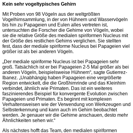
Kein sehr vogeltypisches Gehirn
Mit Proben von 98 Vögeln aus der weltgrößten
Vogelhirnsammlung, in der von Hühnern und Wasservögeln
bis hin zu Papageien und Eulen alles vertreten ist,
untersuchten die Forscher die Gehirne von Vögeln, wobei
sie die relative Größe des medialen spiriformen Nucleus mit
der Größe des restlichen Gehirns verglichen. Sie stellten
fest, dass der mediale spiriforme Nucleus bei Papageien viel
größer ist als bei anderen Vögeln.
„Der mediale spiriforme Nucleus ist bei Papageien sehr
groß. Tatsächlich ist er bei Papageien 2-5 Mal größer als bei
anderen Vögeln, beispielsweise Hühnern“, sagte Gutierrez-
Ibanez. „Unabhängig haben Papageien eine vergrößerte
Region entwickelt, die die Großhirnrinde und das Kleinhirn
verbindet, ähnlich wie Primaten. Das ist ein weiteres
faszinierendes Beispiel für konvergente Evolution zwischen
Papageien und Primaten. Es beginnt mit komplexen
Verhaltensweisen wie der Verwendung von Werkzeugen und
Selbsterkennung und kann auch im Gehirn beobachtet
werden. Je genauer wir die Gehirne anschauen, desto mehr
Ähnlichkeiten sehen wir.“
Als nächstes hofft das Team, den medialen spiriformen