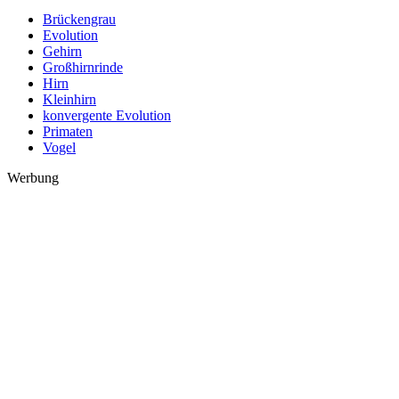
Brückengrau
Evolution
Gehirn
Großhirnrinde
Hirn
Kleinhirn
konvergente Evolution
Primaten
Vogel
Werbung