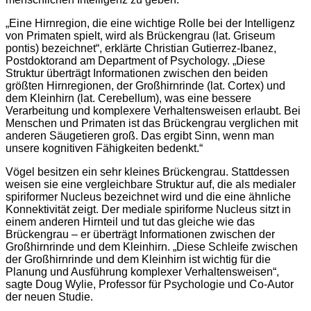
„Eine Hirnregion, die eine wichtige Rolle bei der Intelligenz
von Primaten spielt, wird als Brückengrau (lat. Griseum
pontis) bezeichnet“, erklärte Christian Gutierrez-Ibanez,
Postdoktorand am Department of Psychology. „Diese
Struktur überträgt Informationen zwischen den beiden
größten Hirnregionen, der Großhirnrinde (lat. Cortex) und
dem Kleinhirn (lat. Cerebellum), was eine bessere
Verarbeitung und komplexere Verhaltensweisen erlaubt. Bei
Menschen und Primaten ist das Brückengrau verglichen mit
anderen Säugetieren groß. Das ergibt Sinn, wenn man
unsere kognitiven Fähigkeiten bedenkt.“
Vögel besitzen ein sehr kleines Brückengrau. Stattdessen
weisen sie eine vergleichbare Struktur auf, die als medialer
spiriformer Nucleus bezeichnet wird und die eine ähnliche
Konnektivität zeigt. Der mediale spiriforme Nucleus sitzt in
einem anderen Hirnteil und tut das gleiche wie das
Brückengrau – er überträgt Informationen zwischen der
Großhirnrinde und dem Kleinhirn. „Diese Schleife zwischen
der Großhirnrinde und dem Kleinhirn ist wichtig für die
Planung und Ausführung komplexer Verhaltensweisen“,
sagte Doug Wylie, Professor für Psychologie und Co-Autor
der neuen Studie.