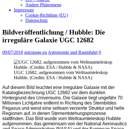
Andere Phänomene
Impressum
Cookie-Richtlinie (EU)
Datenschutz
Bildveröffentlichung / Hubble: Die
irreguläre Galaxie UGC 12682
09/07/2018
astropage.eu
Astronomie und Raumfahrt
0
UGC 12682, aufgenommen vom Weltraumteleskop
Hubble. (Credits: ESA / Hubble & NASA)
Auf diesem Bild leuchtet eine irreguläre Galaxie mit der
Katalogbezeichnung UGC 12682 vor dem dunklen
Hintergrund des Universums. Die Galaxie liegt ungefähr 70
Millionen Lichtjahre entfernt in Richtung des Sternbildes
Pegasus und weist eine seltsam verzerrte Struktur und helle
Regionen auf, in denen Sternentstehungsprozesse
stattfinden. Das Bild wurde vom Weltraumteleskop Hubble
aufgenommen, das gemeinsam von der National Aeronautics
and Space Administration (NASA) und der European Space