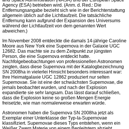
Agency (ESA) betrieben wird. (Anm. d. Red.: Die
Entfernungsangabe bezieht sich wie in der Berichterstattung
allgemein üblich auf die Lichtlaufzeit. Die tatsächliche
Entfernung kann aufgrund der Expansion des Universums
während der Lichtlaufzeit von dem genannten Wert
abweichen.)
Im November 2008 entdeckte die damals 14-jährige Caroline
Moore aus New York eine Supernova in der Galaxie UGC
12682. Das machte sie zu dem Zeitpunkt zur jüngsten
Person, die eine Supernova entdeckt hatte.
Nachfolgebeobachtungen von professionellen Astronomen
zeigten, dass diese Supernova mit der Katalogbezeichnung
SN 2008ha in vielerlei Hinsicht besonders interessant war:
Ihre Heimatgalaxie UGC 12862 produziert nur selten
Supernovae. Sie ist eine der schwächsten Supernovae, die
jemals beobachtet wurden, und nach der Explosion
expandierte sie sehr langsam. Das lässt darauf schließen,
dass die Explosion keine so großen Mengen Energie
freisetzte, wie man normalerweise erwarten würde.
Astronomen haben die Supernova SN 2008ha jetzt als
Exemplar einer Unterklasse der Typ-Ia-Supernovae
klassifiziert. Supernovae dieses Typs entstehen, wenn ein
Weißer Zwerg Materie von einem Begleitstern abzieht,