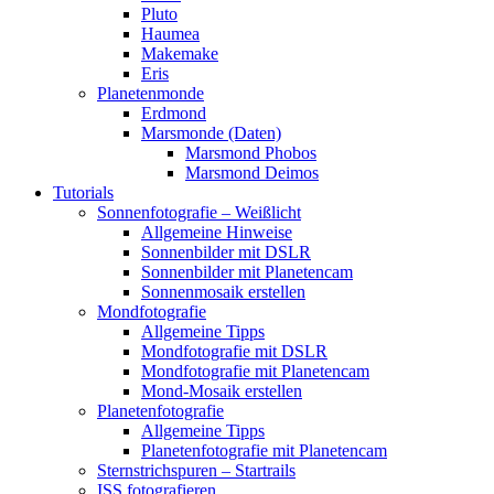
Pluto
Haumea
Makemake
Eris
Planetenmonde
Erdmond
Marsmonde (Daten)
Marsmond Phobos
Marsmond Deimos
Tutorials
Sonnenfotografie – Weißlicht
Allgemeine Hinweise
Sonnenbilder mit DSLR
Sonnenbilder mit Planetencam
Sonnenmosaik erstellen
Mondfotografie
Allgemeine Tipps
Mondfotografie mit DSLR
Mondfotografie mit Planetencam
Mond-Mosaik erstellen
Planetenfotografie
Allgemeine Tipps
Planetenfotografie mit Planetencam
Sternstrichspuren – Startrails
ISS fotografieren