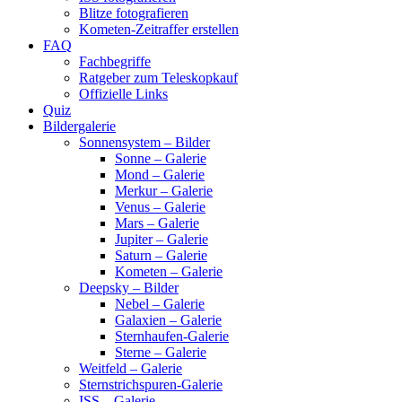
Blitze fotografieren
Kometen-Zeitraffer erstellen
FAQ
Fachbegriffe
Ratgeber zum Teleskopkauf
Offizielle Links
Quiz
Bildergalerie
Sonnensystem – Bilder
Sonne – Galerie
Mond – Galerie
Merkur – Galerie
Venus – Galerie
Mars – Galerie
Jupiter – Galerie
Saturn – Galerie
Kometen – Galerie
Deepsky – Bilder
Nebel – Galerie
Galaxien – Galerie
Sternhaufen-Galerie
Sterne – Galerie
Weitfeld – Galerie
Sternstrichspuren-Galerie
ISS – Galerie