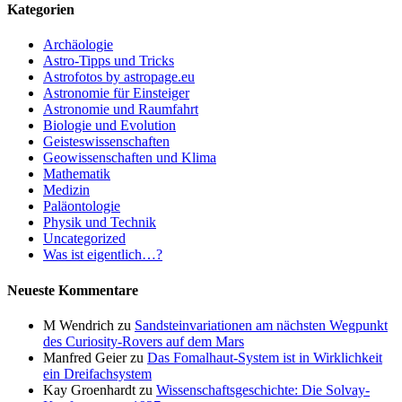
Kategorien
Archäologie
Astro-Tipps und Tricks
Astrofotos by astropage.eu
Astronomie für Einsteiger
Astronomie und Raumfahrt
Biologie und Evolution
Geisteswissenschaften
Geowissenschaften und Klima
Mathematik
Medizin
Paläontologie
Physik und Technik
Uncategorized
Was ist eigentlich…?
Neueste Kommentare
M Wendrich
zu
Sandsteinvariationen am nächsten Wegpunkt
des Curiosity-Rovers auf dem Mars
Manfred Geier
zu
Das Fomalhaut-System ist in Wirklichkeit
ein Dreifachsystem
Kay Groenhardt
zu
Wissenschaftsgeschichte: Die Solvay-