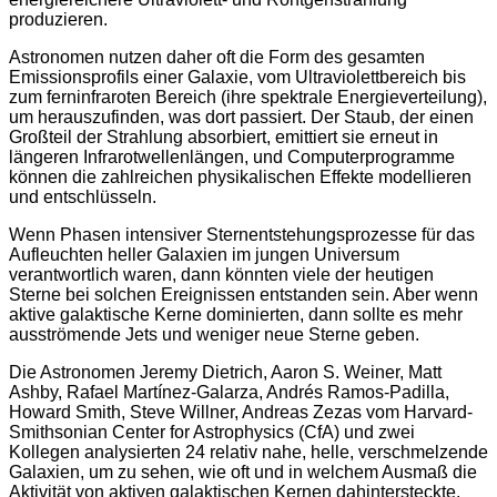
produzieren.
Astronomen nutzen daher oft die Form des gesamten
Emissionsprofils einer Galaxie, vom Ultraviolettbereich bis
zum ferninfraroten Bereich (ihre spektrale Energieverteilung),
um herauszufinden, was dort passiert. Der Staub, der einen
Großteil der Strahlung absorbiert, emittiert sie erneut in
längeren Infrarotwellenlängen, und Computerprogramme
können die zahlreichen physikalischen Effekte modellieren
und entschlüsseln.
Wenn Phasen intensiver Sternentstehungsprozesse für das
Aufleuchten heller Galaxien im jungen Universum
verantwortlich waren, dann könnten viele der heutigen
Sterne bei solchen Ereignissen entstanden sein. Aber wenn
aktive galaktische Kerne dominierten, dann sollte es mehr
ausströmende Jets und weniger neue Sterne geben.
Die Astronomen Jeremy Dietrich, Aaron S. Weiner, Matt
Ashby, Rafael Martínez-Galarza, Andrés Ramos-Padilla,
Howard Smith, Steve Willner, Andreas Zezas vom Harvard-
Smithsonian Center for Astrophysics (CfA) und zwei
Kollegen analysierten 24 relativ nahe, helle, verschmelzende
Galaxien, um zu sehen, wie oft und in welchem Ausmaß die
Aktivität von aktiven galaktischen Kernen dahintersteckte.