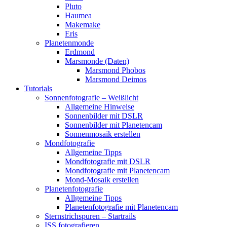
Pluto
Haumea
Makemake
Eris
Planetenmonde
Erdmond
Marsmonde (Daten)
Marsmond Phobos
Marsmond Deimos
Tutorials
Sonnenfotografie – Weißlicht
Allgemeine Hinweise
Sonnenbilder mit DSLR
Sonnenbilder mit Planetencam
Sonnenmosaik erstellen
Mondfotografie
Allgemeine Tipps
Mondfotografie mit DSLR
Mondfotografie mit Planetencam
Mond-Mosaik erstellen
Planetenfotografie
Allgemeine Tipps
Planetenfotografie mit Planetencam
Sternstrichspuren – Startrails
ISS fotografieren