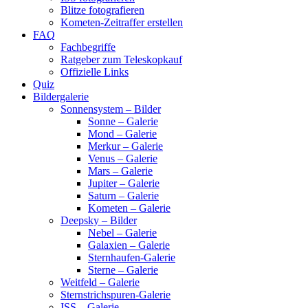
Blitze fotografieren
Kometen-Zeitraffer erstellen
FAQ
Fachbegriffe
Ratgeber zum Teleskopkauf
Offizielle Links
Quiz
Bildergalerie
Sonnensystem – Bilder
Sonne – Galerie
Mond – Galerie
Merkur – Galerie
Venus – Galerie
Mars – Galerie
Jupiter – Galerie
Saturn – Galerie
Kometen – Galerie
Deepsky – Bilder
Nebel – Galerie
Galaxien – Galerie
Sternhaufen-Galerie
Sterne – Galerie
Weitfeld – Galerie
Sternstrichspuren-Galerie
ISS – Galerie