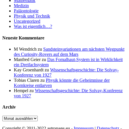
Mathematik
Medizin
Paläontologie
Physik und Technik
Uncategorized
Was ist eigentlich…?
Neueste Kommentare
M Wendrich
zu
Sandsteinvariationen am nächsten Wegpunkt
des Curiosity-Rovers auf dem Mars
Manfred Geier
zu
Das Fomalhaut-System ist in Wirklichkeit
ein Dreifachsystem
Kay Groenhardt
zu
Wissenschaftsgeschichte: Die Solvay-
Konferenz von 1927
Tobias Claren
zu
Physik könnte die Geheimnisse der
Kornkreise entlarven
Hempel
zu
Wissenschaftsgeschichte: Die Solvay-Konferenz
von 1927
Archiv
Archiv
Copyright © 2011-2022 astropage.eu -
Impressum
|
Datenschutz
-